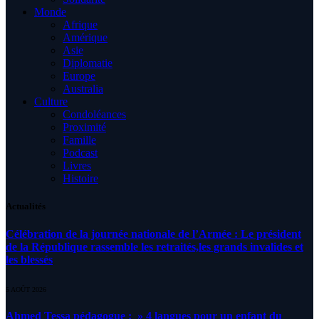
Monde
Afrique
Amérique
Asie
Diplomatie
Europe
Australia
Culture
Condoléances
Proximité
Famille
Podcast
Livres
Histoire
Actualités
Célébration de la journée nationale de l’Armée : Le président
de la République rassemble les retraités,les grands invalides et
les blessés
5 AOÛT 2026
Ahmed Tessa pédagogue : » 4 langues pour un enfant du