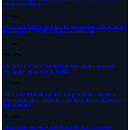
primaire, ça déroute «
4 AOÛT 2026
MDN-ANP: Le président de la République honore la mémoire
des martyrs et celles des victimes du terrorisme
4 AOÛT 2026
What's Hot
Education nationale : Louisa Hanoune dénonce les visées
idéologiques au dépend du secteur
7 AOÛT 2026
Marché des fruits est légumes : Les producteurs des Aures
s’interrogent sur le retour du principe du marché de l’offre et
de la demande
6 AOÛT 2026
Compétitions africaines interclubs 2026-2027 : Les clubs