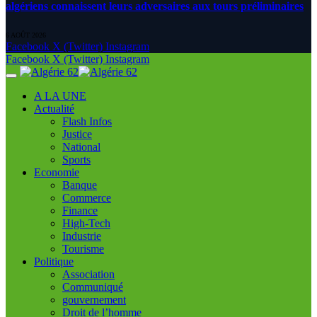
algériens connaissent leurs adversaires aux tours préliminaires
6 AOÛT 2026
Facebook
X (Twitter)
Instagram
Facebook
X (Twitter)
Instagram
A LA UNE
Actualité
Flash Infos
Justice
National
Sports
Economie
Banque
Commerce
Finance
High-Tech
Industrie
Tourisme
Politique
Association
Communiqué
gouvernement
Droit de l’homme