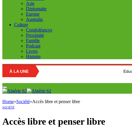
Asie
Diplomatie
Europe
Australia
Culture
Condoléances
Proximité
Famille
Podcast
Livres
Histoire
À LA UNE
Education nationale
Home
»
Société
»
Accès libre et penser libre
SOCIÉTÉ
Accès libre et penser libre