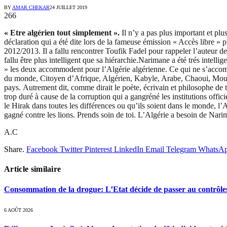
BY
AMAR CHEKAR
24 JUILLET 2019
266
« Etre algérien tout simplement ».
Il n’y a pas plus important et plu
déclaration qui a été dite lors de la fameuse émission « Accès libre »
2012/2013. Il a fallu rencontrer Toufik Fadel pour rappeler l’auteur de
fallu être plus intelligent que sa hiérarchie.Narimane a été trés intellig
» les deux accommodent pour l’Algérie algérienne. Ce qui ne s’accommo
du monde, Citoyen d’Afrique, Algérien, Kabyle, Arabe, Chaoui, Mouzab
pays. Autrement dit, comme dirait le poète, écrivain et philosophe de 
trop duré à cause de la corruption qui a gangréné les institutions offi
le Hirak dans toutes les différences ou qu’ils soient dans le monde, l
gagné contre les lions. Prends soin de toi. L’Algérie a besoin de Nari
A.C
Share.
Facebook
Twitter
Pinterest
LinkedIn
Email
Telegram
WhatsA
Article similaire
Consommation de la drogue: L’Etat décide de passer au contrôle
6 AOÛT 2026