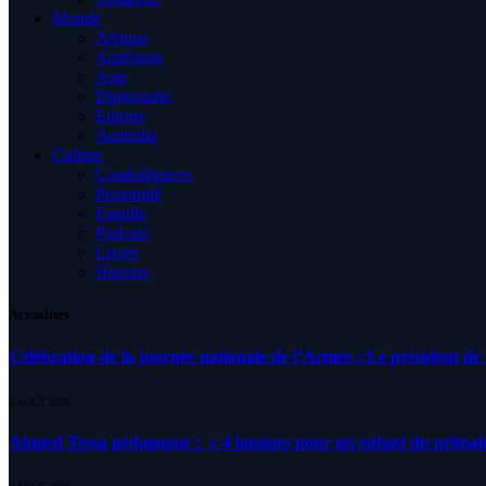
Monde
Afrique
Amérique
Asie
Diplomatie
Europe
Australia
Culture
Condoléances
Proximité
Famille
Podcast
Livres
Histoire
Actualités
Célébration de la journée nationale de l’Armée : Le président de l
5 AOÛT 2026
Ahmed Tessa pédagogue : » 4 langues pour un enfant du primair