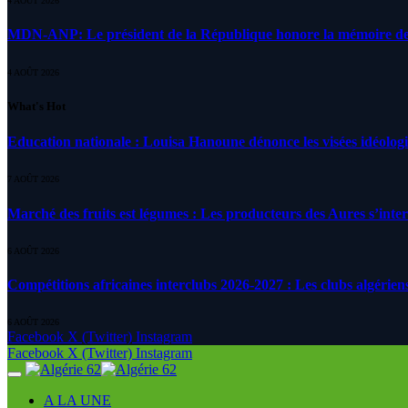
4 AOÛT 2026
MDN-ANP: Le président de la République honore la mémoire des m
4 AOÛT 2026
What's Hot
Education nationale : Louisa Hanoune dénonce les visées idéolog
7 AOÛT 2026
Marché des fruits est légumes : Les producteurs des Aures s’inte
6 AOÛT 2026
Compétitions africaines interclubs 2026-2027 : Les clubs algérien
6 AOÛT 2026
Facebook
X (Twitter)
Instagram
Facebook
X (Twitter)
Instagram
A LA UNE