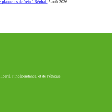
 plaquettes de frein à Réghaïa
5 août 2026
iberté, l’indépendance, et de l’éthique.