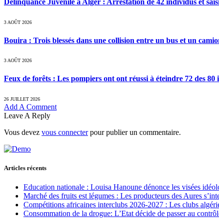
Délinquance Juvénile à Alger : Arrestation de 42 individus et sai
3 AOÛT 2026
Bouira : Trois blessés dans une collision entre un bus et un cami
3 AOÛT 2026
Feux de forêts : Les pompiers ont ont réussi à éteindre 72 des 80 
26 JUILLET 2026
Add A Comment
Leave A Reply
Vous devez
vous connecter
pour publier un commentaire.
Articles récents
Education nationale : Louisa Hanoune dénonce les visées idéol
Marché des fruits est légumes : Les producteurs des Aures s’int
Compétitions africaines interclubs 2026-2027 : Les clubs algérie
Consommation de la drogue: L’Etat décide de passer au contrôl