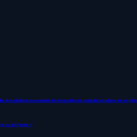
a République rassemble les retraités,les grands invalides et les bles
e, ça déroute «