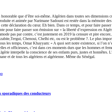
s honorable que d’être soi-même. Algérien dans toutes ses dimensions cultu
 produite et animée par Narimane Sadouni est restée dans la mémoire des m
 cette déclaration du cœur. Eh bien. Dans ce temps, et pour faire passer 
ente pour faire passer son émission sur « la liberté d’expression en Algérie
de pas par contre, c’est justement en 2019 la censure et pire encore, l
ite,Tergui, Chenoui, Chelhi etc, ou est le problème ?. Le plus importa
tous les temps, Omar Khayyam: « A quoi sert notre existence, si l’on n’es
cielles et officieuses, c’est dans ces moments durs que les hommes et femm
’Algérie interpelle la conscience de ses enfants purs, justes et honnête
mane et de tous les algériens et algérienne. Même du Sénégal.
pp
s sporadiques des conducteurs