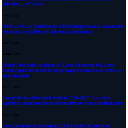
primaire, ça déroute «
4 AOÛT 2026
MDN-ANP: Le président de la République honore la mémoire
des martyrs et celles des victimes du terrorisme
4 AOÛT 2026
What's Hot
Marché des fruits est légumes : Les producteurs des Aures
s’interrogent sur le retour du principe du marché de l’offre et
de la demande
6 AOÛT 2026
Compétitions africaines interclubs 2026-2027 : Les clubs
algériens connaissent leurs adversaires aux tours préliminaires
6 AOÛT 2026
Consommation de la drogue: L’Etat décide de passer au