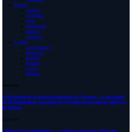
Monde
Afrique
Amérique
Asie
Diplomatie
Europe
Australia
Culture
Condoléances
Proximité
Famille
Podcast
Livres
Histoire
Actualités
Célébration de la journée nationale de l’Armée : Le président
de la République rassemble les retraités,les grands invalides et
les blessés
5 AOÛT 2026
Ahmed Tessa pédagogue : » 4 langues pour un enfant du