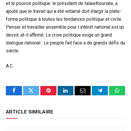
et le pouvoir politique. le président de talaielhouriate, a
ajouté que le travail qui a été entamé doit élargir la plate-
forme politique à toutes les tendances politique et civile.
Penser et travailler ensemble pour l intérêt national est un
devoir, at-il affirmé. La crise politique exige un grand
dialogue national . Le peuple fait face a de grands défis du
siècle.
A.C
Facebook
Twitter
Pinterest
LinkedIn
Email
Telegram
Whats
ARTICLE SIMILAIRE