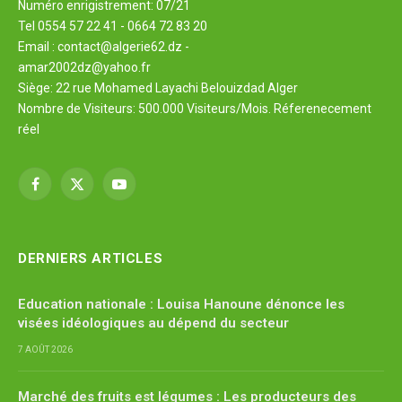
Numéro enrigistrement: 07/21
Tel 0554 57 22 41 - 0664 72 83 20
Email : contact@algerie62.dz -
amar2002dz@yahoo.fr
Siège: 22 rue Mohamed Layachi Belouizdad Alger
Nombre de Visiteurs: 500.000 Visiteurs/Mois. Réferenecement
réel
Facebook
X
YouTube
(Twitter)
DERNIERS ARTICLES
Education nationale : Louisa Hanoune dénonce les
visées idéologiques au dépend du secteur
7 AOÛT 2026
Marché des fruits est légumes : Les producteurs des