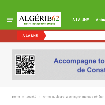
A LA UNE
Actua
À LA UNE
»
»
Home
Société
Armes nucléaire: Washington menace Téhéran 