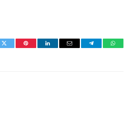
k
Twitter
Pinterest
LinkedIn
Email
Telegram
WhatsA