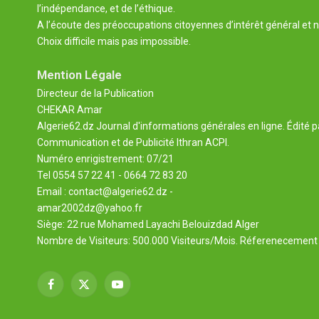
l’indépendance, et de l’éthique.
A l’écoute des préoccupations citoyennes d’intérêt général et n
Choix difficile mais pas impossible.
Mention Légale
Directeur de la Publication
CHEKAR Amar
Algerie62.dz Journal d'informations générales en ligne. Édité p
Communication et de Publicité Ithran ACPI.
Numéro enrigistrement: 07/21
Tel 0554 57 22 41 - 0664 72 83 20
Email : contact@algerie62.dz -
amar2002dz@yahoo.fr
Siège: 22 rue Mohamed Layachi Belouizdad Alger
Nombre de Visiteurs: 500.000 Visiteurs/Mois. Réferenecement 
Facebook
X
YouTube
(Twitter)