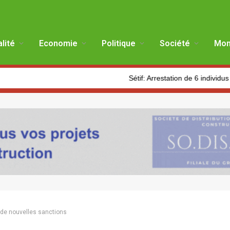
lité
Economie
Politique
Société
Mon
Sétif: Arrestation de 6 individus et saisie de
de nouvelles sanctions