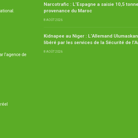
Narcotrafic : L’Espagne a saisie 10,5 tonn
provenance du Maroc
ational.
8 AOÛT 2026
Kidnapee au Niger : L’Allemand Ulumaskan
libéré par les services de la Sécurité de l’
8 AOÛT 2026
ar l'agence de
réel