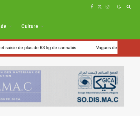
Facebook
X
Instagram
(Twitter)
de
Culture
 plus de 63 kg de cannabis
Vagues de chaleurs: La vigilance et l