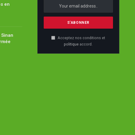
es en
 Sinan
Acceptez nos conditions et
Armée
politique
accord.