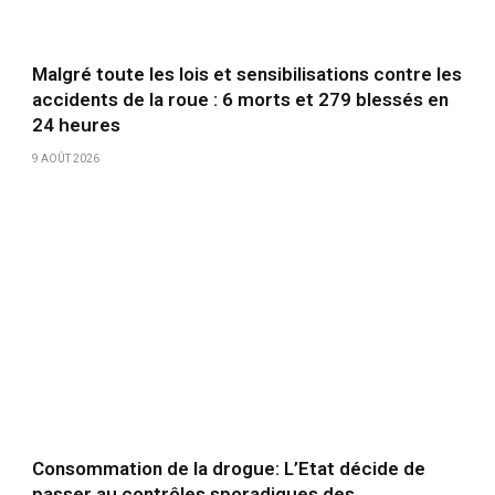
Malgré toute les lois et sensibilisations contre les
accidents de la roue : 6 morts et 279 blessés en
24 heures
9 AOÛT 2026
Consommation de la drogue: L’Etat décide de
passer au contrôles sporadiques des