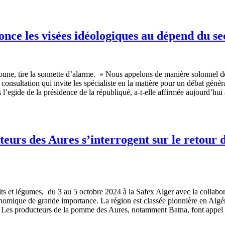
nce les visées idéologiques au dépend du se
ne, tire la sonnette d’alarme. » Nous appelons de manière solonnel de p
e consultation qui invite les spécialiste en la matière pour un débat gé
 l’egide de la présidence de la républiqué, a-t-elle affirmée aujourd’hu
eurs des Aures s’interrogent sur le retour d
ts et légumes, du 3 au 5 octobre 2024 à la Safex Alger avec la collabor
conomique de grande importance. La région est classée pionnière en Algé
Les producteurs de la pomme des Aures, notamment Batna, font appel 