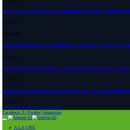
4 AOÛT 2026
MDN-ANP: Le président de la République honore la mémoire des m
4 AOÛT 2026
What's Hot
Education nationale : Louisa Hanoune dénonce les visées idéolog
7 AOÛT 2026
Marché des fruits est légumes : Les producteurs des Aures s’inte
6 AOÛT 2026
Compétitions africaines interclubs 2026-2027 : Les clubs algérien
6 AOÛT 2026
Facebook
X (Twitter)
Instagram
Facebook
X (Twitter)
Instagram
A LA UNE