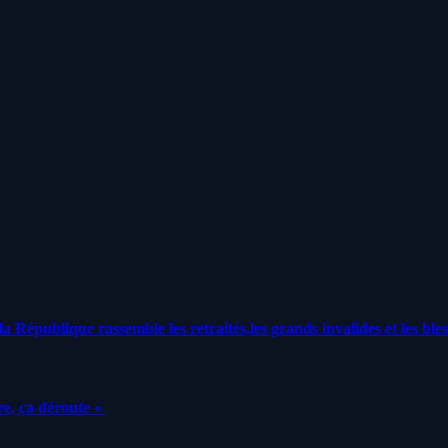
a République rassemble les retraités,les grands invalides et les bles
e, ça déroute «