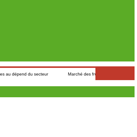
d du secteur
Marché des fruits est légumes : Les producteurs