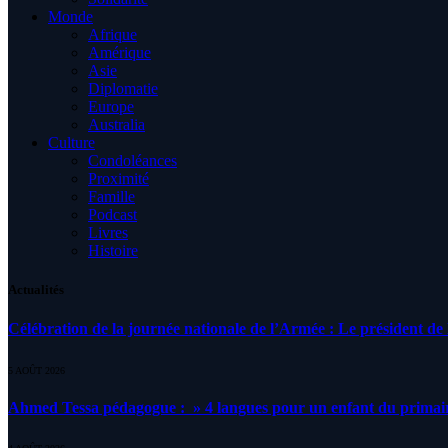
Monde
Afrique
Amérique
Asie
Diplomatie
Europe
Australia
Culture
Condoléances
Proximité
Famille
Podcast
Livres
Histoire
Actualités
Célébration de la journée nationale de l’Armée : Le président de l
5 AOÛT 2026
Ahmed Tessa pédagogue : » 4 langues pour un enfant du primair