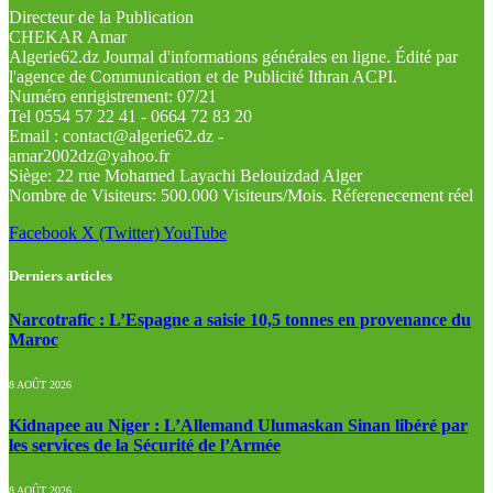
Directeur de la Publication
CHEKAR Amar
Algerie62.dz Journal d'informations générales en ligne. Édité par
l'agence de Communication et de Publicité Ithran ACPI.
Numéro enrigistrement: 07/21
Tel 0554 57 22 41 - 0664 72 83 20
Email : contact@algerie62.dz -
amar2002dz@yahoo.fr
Siège: 22 rue Mohamed Layachi Belouizdad Alger
Nombre de Visiteurs: 500.000 Visiteurs/Mois. Réferenecement réel
Facebook
X (Twitter)
YouTube
Derniers articles
Narcotrafic : L’Espagne a saisie 10,5 tonnes en provenance du
Maroc
8 AOÛT 2026
Kidnapee au Niger : L’Allemand Ulumaskan Sinan libéré par
les services de la Sécurité de l’Armée
8 AOÛT 2026