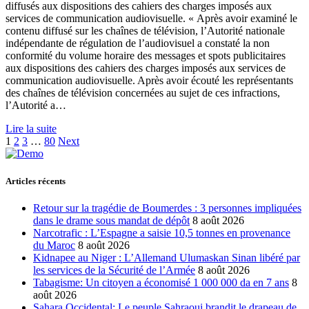
diffusés aux dispositions des cahiers des charges imposés aux
services de communication audiovisuelle. « Après avoir examiné le
contenu diffusé sur les chaînes de télévision, l’Autorité nationale
indépendante de régulation de l’audiovisuel a constaté la non
conformité du volume horaire des messages et spots publicitaires
aux dispositions des cahiers des charges imposés aux services de
communication audiovisuelle. Après avoir écouté les représentants
des chaînes de télévision concernées au sujet de ces infractions,
l’Autorité a…
Lire la suite
1
2
3
…
80
Next
Articles récents
Retour sur la tragédie de Boumerdes : 3 personnes impliquées
dans le drame sous mandat de dépôt
8 août 2026
Narcotrafic : L’Espagne a saisie 10,5 tonnes en provenance
du Maroc
8 août 2026
Kidnapee au Niger : L’Allemand Ulumaskan Sinan libéré par
les services de la Sécurité de l’Armée
8 août 2026
Tabagisme: Un citoyen a économisé 1 000 000 da en 7 ans
8
août 2026
Sahara Occidental: Le peuple Sahraoui brandit le drapeau de