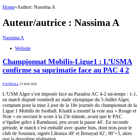
Home
»
Author: Nassima A
Auteur/autrice :
Nassima A
Nassima A
Website
Championnat Mobilis-Ligue1 : L’USMA
confirme sa suprimatie face au PAC 4 2
FOOTBALL
23 MAI 2026
L’USM Alger s’est imposée face au Paradou AC 4-2 mi-temps : 1-1,
en match disputé vendredi au stade olympique du 5-Juillet Alger,
comptant pour la mise à jour de la 18e journée du championnat de la
Ligue 1 Mobilis de football. Khaldi a montré la voie aux « Rouge et
Noir » en ouvrant le score à la 23e minute, avant que le PAC
n’égalise grâce à Ramdaoui, peu avant la pause 44′. En seconde
période, le match s’est emballé avec quatre buts, dont trois pour le
club de Soustara, signés Likonza 49′ et Benayad 82′, 90’+3, alors
que la deuxième réalisation…