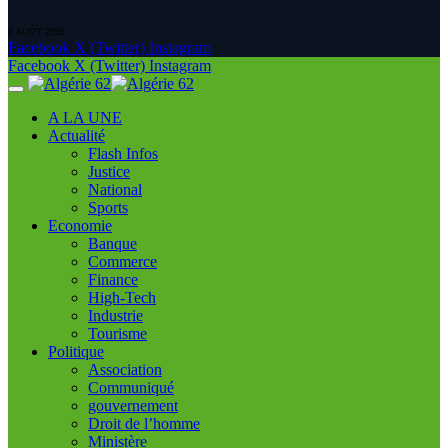
8 AOÛT 2026
Facebook
X (Twitter)
Instagram
Facebook
X (Twitter)
Instagram
A LA UNE
Actualité
Flash Infos
Justice
National
Sports
Economie
Banque
Commerce
Finance
High-Tech
Industrie
Tourisme
Politique
Association
Communiqué
gouvernement
Droit de l’homme
Ministère