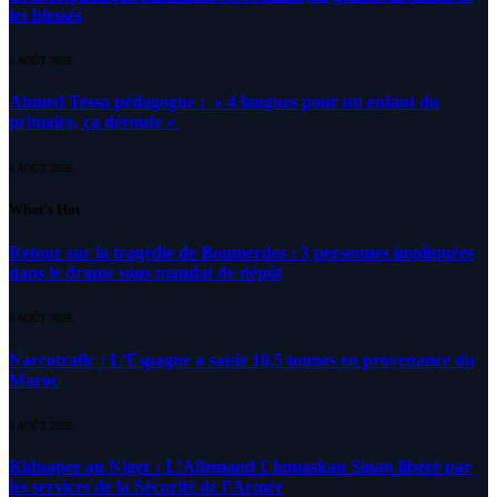
les blessés
5 AOÛT 2026
Ahmed Tessa pédagogue : » 4 langues pour un enfant du
primaire, ça déroute «
4 AOÛT 2026
What's Hot
Retour sur la tragédie de Boumerdes : 3 personnes impliquées
dans le drame sous mandat de dépôt
8 AOÛT 2026
Narcotrafic : L’Espagne a saisie 10,5 tonnes en provenance du
Maroc
8 AOÛT 2026
Kidnapee au Niger : L’Allemand Ulumaskan Sinan libéré par
les services de la Sécurité de l’Armée