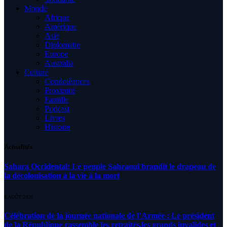
Monde
Afrique
Amérique
Asie
Diplomatie
Europe
Australia
Culture
Condoléances
Proximité
Famille
Podcast
Livres
Histoire
Actualités
Sahara Occidental: Le peuple Sahraoui brandit le drapeau de
la décolonisation à la vie à la mort
8 AOÛT 2026
Célébration de la journée nationale de l’Armée : Le président
de la République rassemble les retraités,les grands invalides et