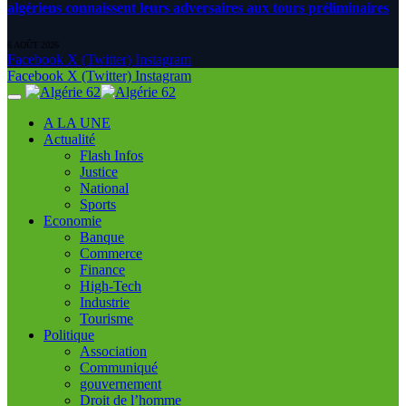
algériens connaissent leurs adversaires aux tours préliminaires
6 AOÛT 2026
Facebook
X (Twitter)
Instagram
Facebook
X (Twitter)
Instagram
A LA UNE
Actualité
Flash Infos
Justice
National
Sports
Economie
Banque
Commerce
Finance
High-Tech
Industrie
Tourisme
Politique
Association
Communiqué
gouvernement
Droit de l’homme