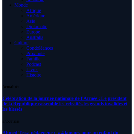
Monde
Afrique
Amérique
Asie
Diplomatie
Europe
Australia
Culture
Condoléances
Proximité
Famille
Podcast
Livres
Histoire
Actualités
Célébration de la journée nationale de l’Armée : Le président
de la République rassemble les retraités,les grands invalides et
les blessés
5 AOÛT 2026
Ahmed Tessa pédagogue : » 4 langues pour un enfant du