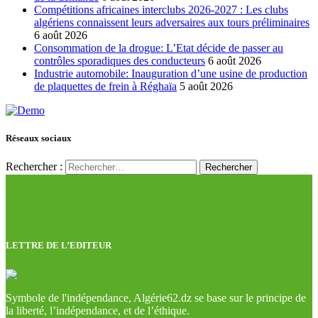
Compétitions africaines interclubs 2026-2027 : Les clubs
algériens connaissent leurs adversaires aux tours préliminaires
6 août 2026
Consommation de la drogue: L’Etat décide de passer au
contrôles sporadiques des conducteurs
6 août 2026
Industrie automobile: Inauguration d’une usine de production
de plaquettes de frein à Réghaïa
5 août 2026
Réseaux sociaux
Rechercher :
LETTRE DE L’EDITEUR
Symbole de l'indépendance, Algérie62.dz se base sur le principe de
la liberté, l’indépendance, et de l’éthique.