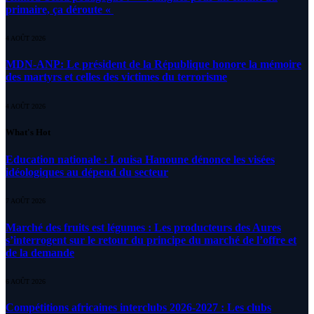
primaire, ça déroute «
4 AOÛT 2026
MDN-ANP: Le président de la République honore la mémoire
des martyrs et celles des victimes du terrorisme
4 AOÛT 2026
What's Hot
Education nationale : Louisa Hanoune dénonce les visées
idéologiques au dépend du secteur
7 AOÛT 2026
Marché des fruits est légumes : Les producteurs des Aures
s’interrogent sur le retour du principe du marché de l’offre et
de la demande
6 AOÛT 2026
Compétitions africaines interclubs 2026-2027 : Les clubs