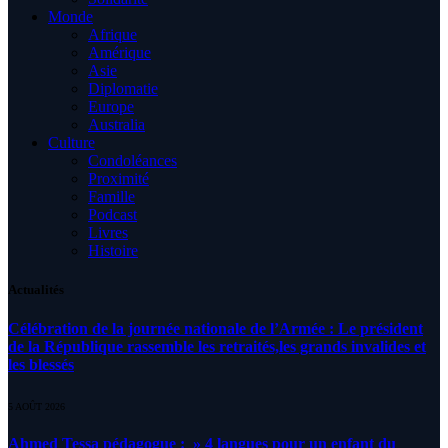
Monde
Afrique
Amérique
Asie
Diplomatie
Europe
Australia
Culture
Condoléances
Proximité
Famille
Podcast
Livres
Histoire
Actualités
Célébration de la journée nationale de l’Armée : Le président
de la République rassemble les retraités,les grands invalides et
les blessés
5 AOÛT 2026
Ahmed Tessa pédagogue : » 4 langues pour un enfant du