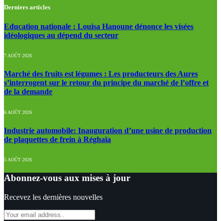
Derniers articles
Education nationale : Louisa Hanoune dénonce les visées
idéologiques au dépend du secteur
7 AOÛT 2026
Marché des fruits est légumes : Les producteurs des Aures
s’interrogent sur le retour du principe du marché de l’offre et
de la demande
6 AOÛT 2026
Industrie automobile: Inauguration d’une usine de production
de plaquettes de frein à Réghaïa
5 AOÛT 2026
Abonnez-vous aux mises à jour
Recevez les dernières nouvelles