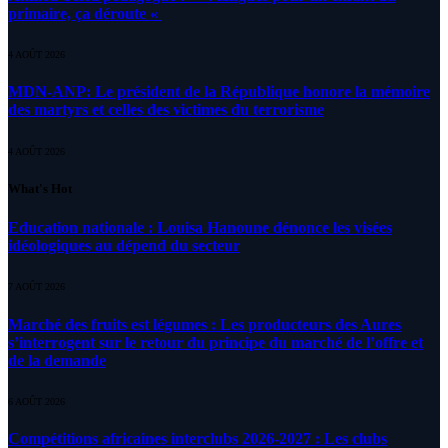
primaire, ça déroute «
4 AOÛT 2026
MDN-ANP: Le président de la République honore la mémoire
des martyrs et celles des victimes du terrorisme
4 AOÛT 2026
What's Hot
Education nationale : Louisa Hanoune dénonce les visées
idéologiques au dépend du secteur
7 AOÛT 2026
Marché des fruits est légumes : Les producteurs des Aures
s’interrogent sur le retour du principe du marché de l’offre et
de la demande
6 AOÛT 2026
Compétitions africaines interclubs 2026-2027 : Les clubs