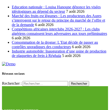
Education nationale : Louisa Hanoune dénonce les visées
idéologiques au dépend du secteur
7 août 2026
Marché des fruits est légumes : Les producteurs des Aures
s’interrogent sur le retour du principe du marché de l’offre et
de la demande
6 août 2026
Compétitions africaines interclubs 2026-2027 : Les clubs
algériens connaissent leurs adversaires aux tours préliminaires
6 août 2026
Consommation de la drogue: L’Etat décide de passer au
contrôles sporadiques des conducteurs
6 août 2026
Industrie automobile: Inauguration d’une usine de production
de plaquettes de frein à Réghaïa
5 août 2026
Réseaux sociaux
Rechercher :