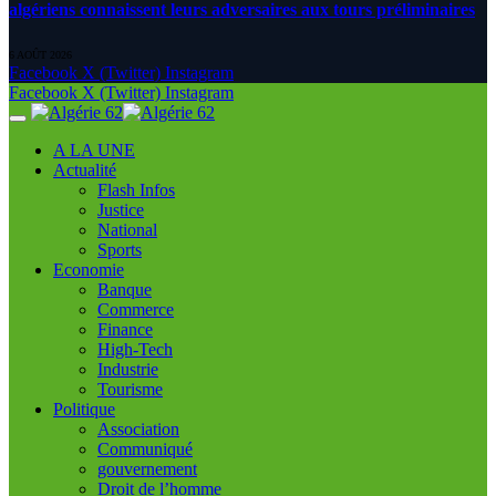
algériens connaissent leurs adversaires aux tours préliminaires
6 AOÛT 2026
Facebook
X (Twitter)
Instagram
Facebook
X (Twitter)
Instagram
A LA UNE
Actualité
Flash Infos
Justice
National
Sports
Economie
Banque
Commerce
Finance
High-Tech
Industrie
Tourisme
Politique
Association
Communiqué
gouvernement
Droit de l’homme