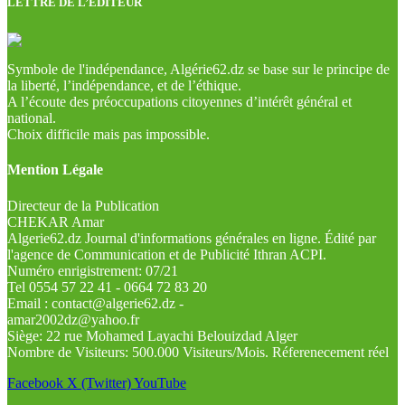
LETTRE DE L’EDITEUR
Symbole de l'indépendance, Algérie62.dz se base sur le principe de
la liberté, l’indépendance, et de l’éthique.
A l’écoute des préoccupations citoyennes d’intérêt général et
national.
Choix difficile mais pas impossible.
Mention Légale
Directeur de la Publication
CHEKAR Amar
Algerie62.dz Journal d'informations générales en ligne. Édité par
l'agence de Communication et de Publicité Ithran ACPI.
Numéro enrigistrement: 07/21
Tel 0554 57 22 41 - 0664 72 83 20
Email : contact@algerie62.dz -
amar2002dz@yahoo.fr
Siège: 22 rue Mohamed Layachi Belouizdad Alger
Nombre de Visiteurs: 500.000 Visiteurs/Mois. Réferenecement réel
Facebook
X (Twitter)
YouTube