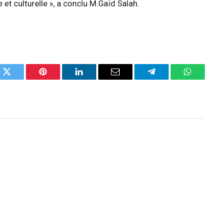
le et culturelle », a conclu M.Gaïd Salah.
k
Twitter
Pinterest
LinkedIn
Email
Telegram
WhatsA