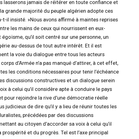
 lasserons jamais de réitérer en toute confiance et
 la grande majorité du peuple algérien adopte ces
-t-il insisté. »Nous avons affirmé à maintes reprises
entre les mains de ceux qui nourrissent en eux-
ut égoïsme, qu’il soit centré sur une personne, un
lgérie au-dessus de tout autre intérêt. Et il est
ment la voie du dialogue entre tous les acteurs
e corps d’Armée n’a pas manqué d’attirer, à cet effet,
outes les conditions nécessaires pour tenir l’échéance
des discussions constructives et un dialogue serein
ix à celui qu’il considère apte à conduire le pays
et pour rejoindre la rive d’une démocratie réelle
 judicieux de dire qu’il y a lieu de réunir toutes les
luralistes, précédées par des discussions
ettant au citoyen d’accorder sa voix à celui qu’il
 prospérité et du progrès. Tel est l’axe principal