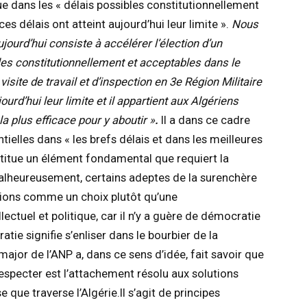
ue dans les « délais possibles constitutionnellement
es délais ont atteint aujourd’hui leur limite ».
Nous
jourd’hui consiste à accélérer l’élection d’un
les constitutionnellement et acceptables dans le
isite de travail et d’inspection en 3e Région Militaire
ourd’hui leur limite et il appartient aux Algériens
la plus efficace pour y aboutir »
.
Il a dans ce cadre
tielles dans « les brefs délais et dans les meilleures
stitue un élément fondamental que requiert la
malheureusement, certains adeptes de la surenchère
ctions comme un choix plutôt qu’une
ectuel et politique, car il n’y a guère de démocratie
atie signifie s’enliser dans le bourbier de la
major de l’ANP a, dans ce sens d’idée, fait savoir que
respecter est l’attachement résolu aux solutions
 que traverse l’Algérie.Il s’agit de principes