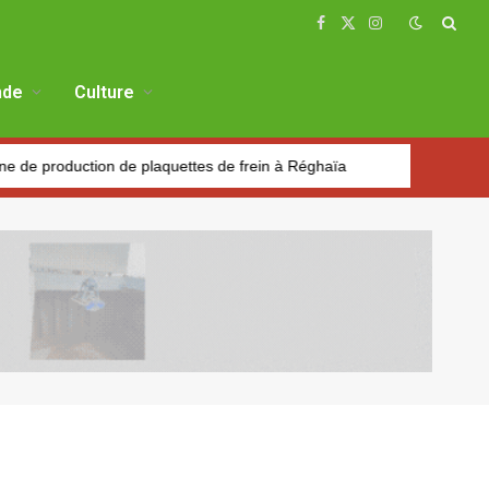
Facebook
X
Instagram
(Twitter)
de
Culture
on de plaquettes de frein à Réghaïa
Pétrole : Le prix du baril 