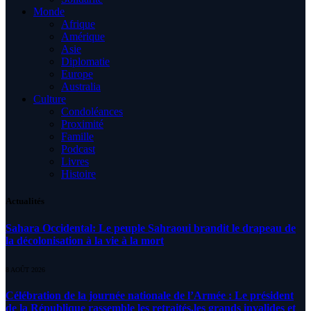
Monde
Afrique
Amérique
Asie
Diplomatie
Europe
Australia
Culture
Condoléances
Proximité
Famille
Podcast
Livres
Histoire
Actualités
Sahara Occidental: Le peuple Sahraoui brandit le drapeau de
la décolonisation à la vie à la mort
8 AOÛT 2026
Célébration de la journée nationale de l’Armée : Le président
de la République rassemble les retraités,les grands invalides et