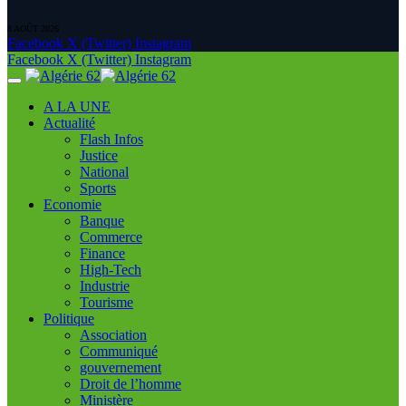
8 AOÛT 2026
Facebook
X (Twitter)
Instagram
Facebook
X (Twitter)
Instagram
A LA UNE
Actualité
Flash Infos
Justice
National
Sports
Economie
Banque
Commerce
Finance
High-Tech
Industrie
Tourisme
Politique
Association
Communiqué
gouvernement
Droit de l’homme
Ministère