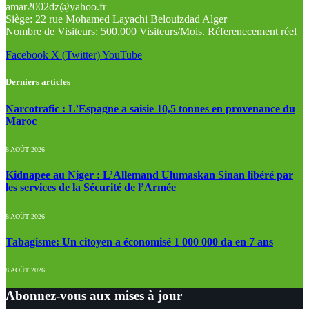
amar2002dz@yahoo.fr
Siège: 22 rue Mohamed Layachi Belouizdad Alger
Nombre de Visiteurs: 500.000 Visiteurs/Mois. Réferenecement réel
Facebook
X (Twitter)
YouTube
Derniers articles
Narcotrafic : L’Espagne a saisie 10,5 tonnes en provenance du
Maroc
8 AOÛT 2026
Kidnapee au Niger : L’Allemand Ulumaskan Sinan libéré par
les services de la Sécurité de l’Armée
8 AOÛT 2026
Tabagisme: Un citoyen a économisé 1 000 000 da en 7 ans
8 AOÛT 2026
Abonnez-vous aux mises à jour