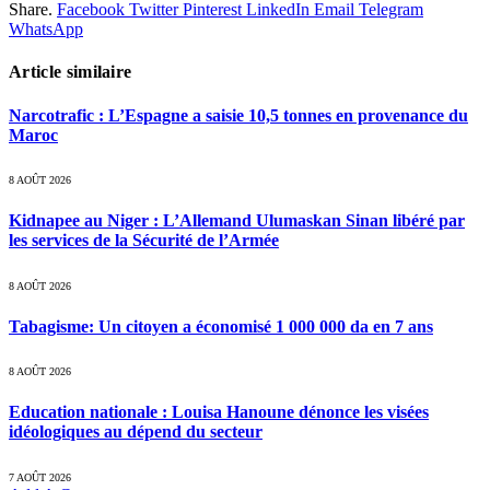
Share.
Facebook
Twitter
Pinterest
LinkedIn
Email
Telegram
WhatsApp
Article similaire
Narcotrafic : L’Espagne a saisie 10,5 tonnes en provenance du
Maroc
8 AOÛT 2026
Kidnapee au Niger : L’Allemand Ulumaskan Sinan libéré par
les services de la Sécurité de l’Armée
8 AOÛT 2026
Tabagisme: Un citoyen a économisé 1 000 000 da en 7 ans
8 AOÛT 2026
Education nationale : Louisa Hanoune dénonce les visées
idéologiques au dépend du secteur
7 AOÛT 2026