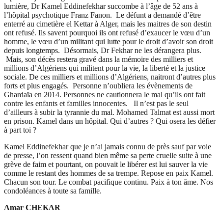
lumière, Dr Kamel Eddinefekhar succombe à l’âge de 52 ans à
l’hôpital psychotique Franz Fanon. Le défunt a demandé d’être
enterré au cimetière el Kettar à Alger, mais les maitres de son destin
ont refusé. Ils savent pourquoi ils ont refusé d’exaucer le vœu d’un
homme, le vœu d’un militant qui lutte pour le droit d’avoir son droit
depuis longtemps. Désormais, Dr Fekhar ne les dérangera plus.
Mais, son décès restera gravé dans la mémoire des milliers et
millions d’Algériens qui militent pour la vie, la liberté et la justice
sociale. De ces milliers et millions d’Algériens, naitront d’autres plus
forts et plus engagés. Personne n’oubliera les évènements de
Ghardaïa en 2014. Personnes ne cautionnera le mal qu’ils ont fait
contre les enfants et familles innocentes. Il n’est pas le seul
d’ailleurs à subir la tyrannie du mal. Mohamed Talmat est aussi mort
en prison. Kamel dans un hôpital. Qui d’autres ? Qui osera les défier
à part toi ?
Kamel Eddinefekhar que je n’ai jamais connu de près sauf par voie
de presse, l’on ressent quand bien même sa perte cruelle suite à une
grève de faim et pourtant, on pouvait le libérer est lui sauver la vie
comme le restant des hommes de sa trempe. Repose en paix Kamel.
Chacun son tour. Le combat pacifique continu. Paix à ton âme. Nos
condoléances à toute sa famille.
Amar CHEKAR