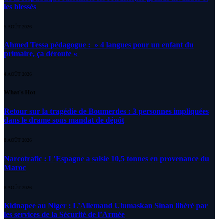
les blessés
5 AOÛT 2026
Ahmed Tessa pédagogue : » 4 langues pour un enfant du
primaire, ça déroute «
4 AOÛT 2026
What's Hot
Retour sur la tragédie de Boumerdes : 3 personnes impliquées
dans le drame sous mandat de dépôt
8 AOÛT 2026
Narcotrafic : L’Espagne a saisie 10,5 tonnes en provenance du
Maroc
8 AOÛT 2026
Kidnapee au Niger : L’Allemand Ulumaskan Sinan libéré par
les services de la Sécurité de l’Armée