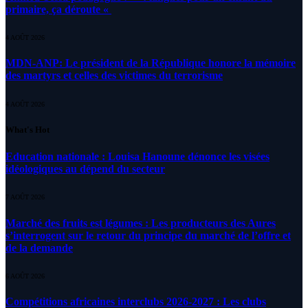
primaire, ça déroute «
4 AOÛT 2026
MDN-ANP: Le président de la République honore la mémoire
des martyrs et celles des victimes du terrorisme
4 AOÛT 2026
What's Hot
Education nationale : Louisa Hanoune dénonce les visées
idéologiques au dépend du secteur
7 AOÛT 2026
Marché des fruits est légumes : Les producteurs des Aures
s’interrogent sur le retour du principe du marché de l’offre et
de la demande
6 AOÛT 2026
Compétitions africaines interclubs 2026-2027 : Les clubs