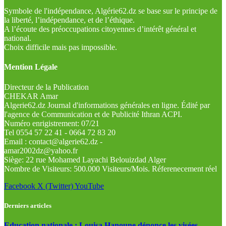
Symbole de l'indépendance, Algérie62.dz se base sur le principe de
la liberté, l’indépendance, et de l’éthique.
A l’écoute des préoccupations citoyennes d’intérêt général et
national.
Choix difficile mais pas impossible.
Mention Légale
Directeur de la Publication
CHEKAR Amar
Algerie62.dz Journal d'informations générales en ligne. Édité par
l'agence de Communication et de Publicité Ithran ACPI.
Numéro enrigistrement: 07/21
Tel 0554 57 22 41 - 0664 72 83 20
Email : contact@algerie62.dz -
amar2002dz@yahoo.fr
Siège: 22 rue Mohamed Layachi Belouizdad Alger
Nombre de Visiteurs: 500.000 Visiteurs/Mois. Réferenecement réel
Facebook
X (Twitter)
YouTube
Derniers articles
Education nationale : Louisa Hanoune dénonce les visées