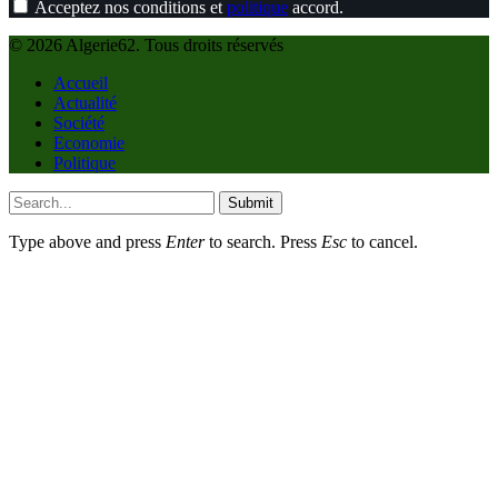
Acceptez nos conditions et
politique
accord.
© 2026 Algerie62. Tous droits réservés
Accueil
Actualité
Société
Economie
Politique
Submit
Type above and press
Enter
to search. Press
Esc
to cancel.