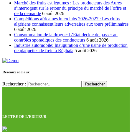
Marché des fruits est légumes : Les producteurs des Aures
s’interrogent sur le retour du principe du marché de l’offre et
de la demande
6 août 2026
Compétitions africaines interclubs 2026-2027 : Les clubs
algériens connaissent leurs adversaires aux tours préliminaires
6 août 2026
Consommation de la drogue: L’Etat décide de passer au
contrôles sporadiques des conducteurs
6 août 2026
Industrie automobile: Inauguration d’une usine de production
de plaquettes de frein à Réghaïa
5 août 2026
Réseaux sociaux
Rechercher :
LETTRE DE L’EDITEUR