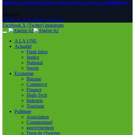
algériens connaissent leurs adversaires aux tours préliminaires
6 AOÛT 2026
Facebook
X (Twitter)
Instagram
Facebook
X (Twitter)
Instagram
A LA UNE
Actualité
Flash Infos
Justice
National
Sports
Economie
Banque
Commerce
Finance
High-Tech
Industrie
Tourisme
Politique
Association
Communiqué
gouvernement
Droit de l’homme