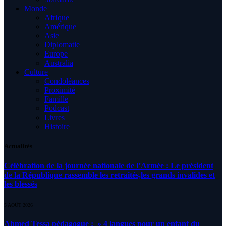
Monde
Afrique
Amérique
Asie
Diplomatie
Europe
Australia
Culture
Condoléances
Proximité
Famille
Podcast
Livres
Histoire
Actualités
Célébration de la journée nationale de l’Armée : Le président
de la République rassemble les retraités,les grands invalides et
les blessés
5 AOÛT 2026
Ahmed Tessa pédagogue : » 4 langues pour un enfant du