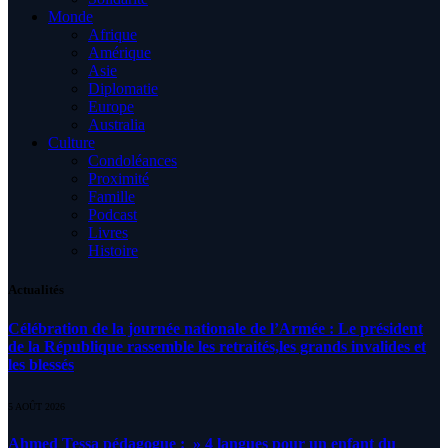
Monde
Afrique
Amérique
Asie
Diplomatie
Europe
Australia
Culture
Condoléances
Proximité
Famille
Podcast
Livres
Histoire
Actualités
Célébration de la journée nationale de l’Armée : Le président
de la République rassemble les retraités,les grands invalides et
les blessés
5 AOÛT 2026
Ahmed Tessa pédagogue : » 4 langues pour un enfant du