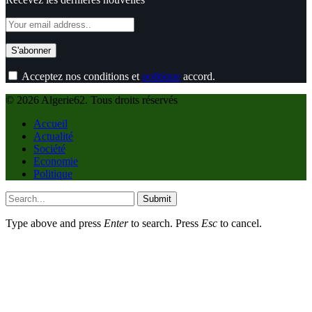
Acceptez nos conditions et
politique
accord.
© 2026 Algerie62. Tous droits réservés
Accueil
Actualité
Société
Economie
Politique
Submit
Type above and press
Enter
to search. Press
Esc
to cancel.