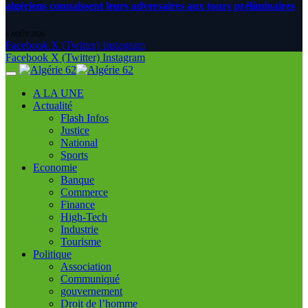
algériens connaissent leurs adversaires aux tours préliminaires
6 AOÛT 2026
Facebook
X (Twitter)
Instagram
Facebook
X (Twitter)
Instagram
A LA UNE
Actualité
Flash Infos
Justice
National
Sports
Economie
Banque
Commerce
Finance
High-Tech
Industrie
Tourisme
Politique
Association
Communiqué
gouvernement
Droit de l’homme