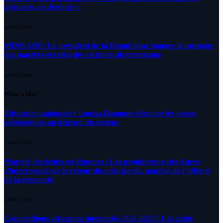
primaire, ça déroute «
4 AOÛT 2026
MDN-ANP: Le président de la République honore la mémoire
des martyrs et celles des victimes du terrorisme
4 AOÛT 2026
What's Hot
Education nationale : Louisa Hanoune dénonce les visées
idéologiques au dépend du secteur
7 AOÛT 2026
Marché des fruits est légumes : Les producteurs des Aures
s’interrogent sur le retour du principe du marché de l’offre et
de la demande
6 AOÛT 2026
Compétitions africaines interclubs 2026-2027 : Les clubs