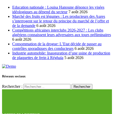
Education nationale : Louisa Hanoune dénonce les visées
idéologiques au dépend du secteur
7 août 2026
Marché des fruits est légumes : Les producteurs des Aures
s’interrogent sur le retour du principe du marché de l’offre et
de la demande
6 août 2026
Compétitions africaines interclubs 2026-2027 : Les clubs
algériens connaissent leurs adversaires aux tours préliminaires
6 août 2026
Consommation de la drogue: L’Etat décide de passer au
contrôles sporadiques des conducteurs
6 août 2026
Industrie automobile: Inauguration d’une usine de production
de plaquettes de frein à Réghaïa
5 août 2026
Réseaux sociaux
Rechercher :