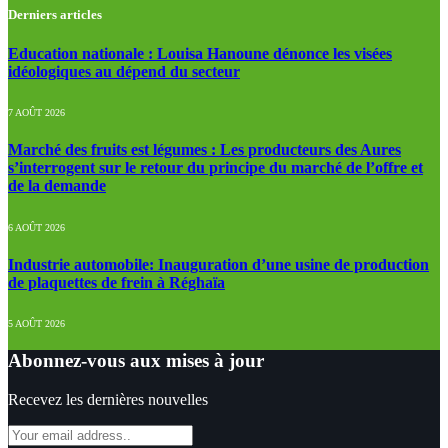
Derniers articles
Education nationale : Louisa Hanoune dénonce les visées
idéologiques au dépend du secteur
7 AOÛT 2026
Marché des fruits est légumes : Les producteurs des Aures
s’interrogent sur le retour du principe du marché de l’offre et
de la demande
6 AOÛT 2026
Industrie automobile: Inauguration d’une usine de production
de plaquettes de frein à Réghaïa
5 AOÛT 2026
Abonnez-vous aux mises à jour
Recevez les dernières nouvelles