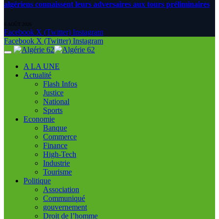
algériens connaissent leurs adversaires aux tours préliminaires
6 AOÛT 2026
Facebook
X (Twitter)
Instagram
Facebook
X (Twitter)
Instagram
A LA UNE
Actualité
Flash Infos
Justice
National
Sports
Economie
Banque
Commerce
Finance
High-Tech
Industrie
Tourisme
Politique
Association
Communiqué
gouvernement
Droit de l’homme