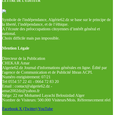
LETTRE DE L’EDITEUR
Symbole de l'indépendance, Algérie62.dz se base sur le principe de
la liberté, l’indépendance, et de l’éthique.
A l’écoute des préoccupations citoyennes d’intérêt général et
national.
Choix difficile mais pas impossible.
Mention Légale
Directeur de la Publication
CHEKAR Amar
Algerie62.dz Journal d'informations générales en ligne. Édité par
l'agence de Communication et de Publicité Ithran ACPI.
Numéro enrigistrement: 07/21
Tel 0554 57 22 41 - 0664 72 83 20
Email : contact@algerie62.dz -
amar2002dz@yahoo.fr
Siège: 22 rue Mohamed Layachi Belouizdad Alger
Nombre de Visiteurs: 500.000 Visiteurs/Mois. Réferenecement réel
Facebook
X (Twitter)
YouTube