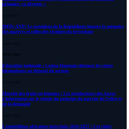
primaire, ça déroute «
4 AOÛT 2026
MDN-ANP: Le président de la République honore la mémoire
des martyrs et celles des victimes du terrorisme
4 AOÛT 2026
What's Hot
Education nationale : Louisa Hanoune dénonce les visées
idéologiques au dépend du secteur
7 AOÛT 2026
Marché des fruits est légumes : Les producteurs des Aures
s’interrogent sur le retour du principe du marché de l’offre et
de la demande
6 AOÛT 2026
Compétitions africaines interclubs 2026-2027 : Les clubs