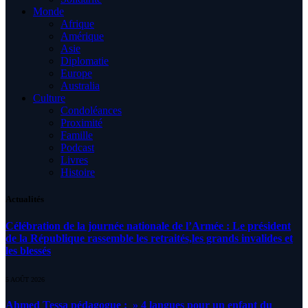
Monde
Afrique
Amérique
Asie
Diplomatie
Europe
Australia
Culture
Condoléances
Proximité
Famille
Podcast
Livres
Histoire
Actualités
Célébration de la journée nationale de l’Armée : Le président
de la République rassemble les retraités,les grands invalides et
les blessés
5 AOÛT 2026
Ahmed Tessa pédagogue : » 4 langues pour un enfant du