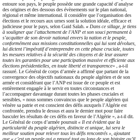
entoure son pays, le peuple possède une grande capacité d’analyse
des origines et des dessous des évènements sur le plan national,
régional et même international. il considère que l’organisation des
élections et le recours aux urnes sont la solution idéale, efficace et
judicieuse pour le pays, selon Gaid Salah.
«
Dans ce sillage, je tiens
à souligner que l’attachement de l’ANP et son souci permanent à
s’acquitter de son devoir national envers la nation et le peuple,
conformément aux missions constitutionnelles qui lui sont dévolues,
lui dictent l’impératif d’entreprendre en cette phase cruciale, toutes
les mesures relatives à la sécurité des citoyens et de leur assurer
toutes les garanties pour une participation massive et efficiente aux
élections présidentielles, en toute liberté et transparence
« , a-t-il
rassuré. Le Général de corps d’armée a affirmé que partant de la
convergence des objectifs nationaux du peuple algérien et de son
armée et considérant que l’ANP est issue de ce peuple et est
entièrement engagée à le servir en toutes circonstances et
l’accompagner davantage durant toutes les phases cruciales et
sensibles, « nous sommes convaincus que le peuple algérien qui
vénère sa patrie et est conscient des défis auxquels l’Algérie est
confrontée, prendra le dessus et aura le dernier mot pour faire
basculer les résultats de ces défis en faveur de l’Algérie », a-t-il dit.
Le Général de corps d’armée poursuit
« Il est évident que la
particularité du peuple algérien, distincte et unique, lui sera le
meilleur soutien pour relever tous les défis rencontrés », ajoutant
que « c’est un peuple qui a prouvé tout au long de son histoire qu’il