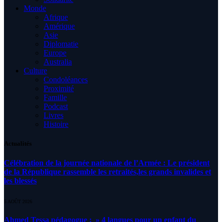
Monde
Afrique
Amérique
Asie
Diplomatie
Europe
Australia
Culture
Condoléances
Proximité
Famille
Podcast
Livres
Histoire
Actualités
Célébration de la journée nationale de l’Armée : Le président
de la République rassemble les retraités,les grands invalides et
les blessés
5 AOÛT 2026
Ahmed Tessa pédagogue : » 4 langues pour un enfant du