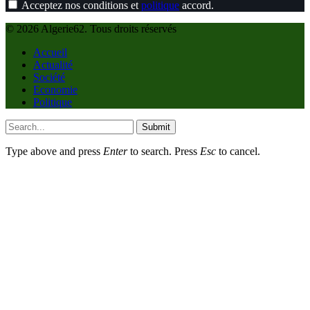
Acceptez nos conditions et
politique
accord.
© 2026 Algerie62. Tous droits réservés
Accueil
Actualité
Société
Economie
Politique
Submit
Type above and press
Enter
to search. Press
Esc
to cancel.