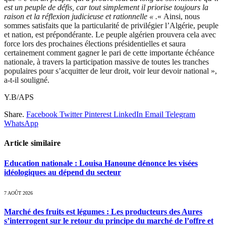
est un peuple de défis, car tout simplement il priorise toujours la
raison et la réflexion judicieuse et rationnelle « .
« Ainsi, nous
sommes satisfaits que la particularité de privilégier l’Algérie, peuple
et nation, est prépondérante. Le peuple algérien prouvera cela avec
force lors des prochaines élections présidentielles et saura
certainement comment gagner le pari de cette importante échéance
nationale, à travers la participation massive de toutes les tranches
populaires pour s’acquitter de leur droit, voir leur devoir national »,
a-t-il souligné.
Y.B/APS
Share.
Facebook
Twitter
Pinterest
LinkedIn
Email
Telegram
WhatsApp
Article similaire
Education nationale : Louisa Hanoune dénonce les visées
idéologiques au dépend du secteur
7 AOÛT 2026
Marché des fruits est légumes : Les producteurs des Aures
s’interrogent sur le retour du principe du marché de l’offre et