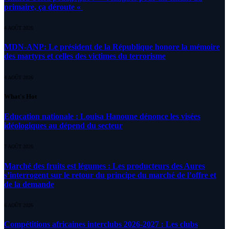
primaire, ça déroute «
4 AOÛT 2026
MDN-ANP: Le président de la République honore la mémoire
des martyrs et celles des victimes du terrorisme
4 AOÛT 2026
What's Hot
Education nationale : Louisa Hanoune dénonce les visées
idéologiques au dépend du secteur
7 AOÛT 2026
Marché des fruits est légumes : Les producteurs des Aures
s’interrogent sur le retour du principe du marché de l’offre et
de la demande
6 AOÛT 2026
Compétitions africaines interclubs 2026-2027 : Les clubs