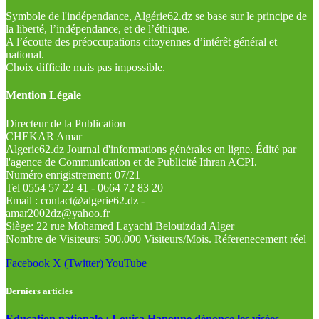
Symbole de l'indépendance, Algérie62.dz se base sur le principe de
la liberté, l’indépendance, et de l’éthique.
A l’écoute des préoccupations citoyennes d’intérêt général et
national.
Choix difficile mais pas impossible.
Mention Légale
Directeur de la Publication
CHEKAR Amar
Algerie62.dz Journal d'informations générales en ligne. Édité par
l'agence de Communication et de Publicité Ithran ACPI.
Numéro enrigistrement: 07/21
Tel 0554 57 22 41 - 0664 72 83 20
Email : contact@algerie62.dz -
amar2002dz@yahoo.fr
Siège: 22 rue Mohamed Layachi Belouizdad Alger
Nombre de Visiteurs: 500.000 Visiteurs/Mois. Réferenecement réel
Facebook
X (Twitter)
YouTube
Derniers articles
Education nationale : Louisa Hanoune dénonce les visées