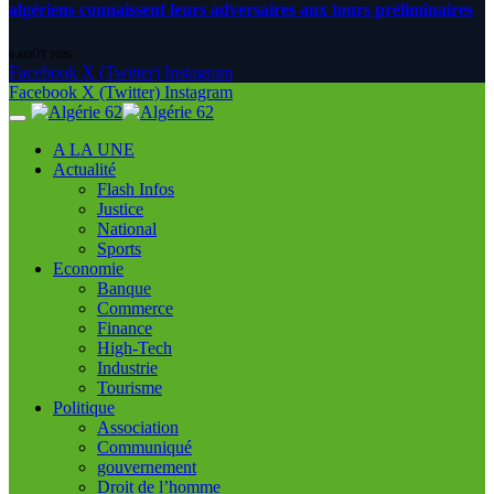
algériens connaissent leurs adversaires aux tours préliminaires
6 AOÛT 2026
Facebook
X (Twitter)
Instagram
Facebook
X (Twitter)
Instagram
A LA UNE
Actualité
Flash Infos
Justice
National
Sports
Economie
Banque
Commerce
Finance
High-Tech
Industrie
Tourisme
Politique
Association
Communiqué
gouvernement
Droit de l’homme