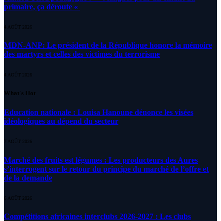
primaire, ça déroute «
4 AOÛT 2026
MDN-ANP: Le président de la République honore la mémoire
des martyrs et celles des victimes du terrorisme
4 AOÛT 2026
What's Hot
Education nationale : Louisa Hanoune dénonce les visées
idéologiques au dépend du secteur
7 AOÛT 2026
Marché des fruits est légumes : Les producteurs des Aures
s’interrogent sur le retour du principe du marché de l’offre et
de la demande
6 AOÛT 2026
Compétitions africaines interclubs 2026-2027 : Les clubs