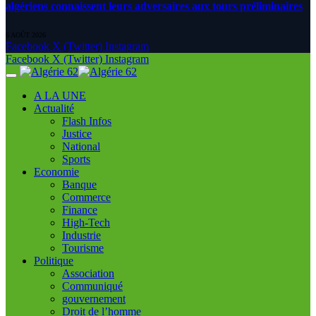
algériens connaissent leurs adversaires aux tours préliminaires
6 AOÛT 2026
Facebook
X (Twitter)
Instagram
Facebook
X (Twitter)
Instagram
A LA UNE
Actualité
Flash Infos
Justice
National
Sports
Economie
Banque
Commerce
Finance
High-Tech
Industrie
Tourisme
Politique
Association
Communiqué
gouvernement
Droit de l’homme