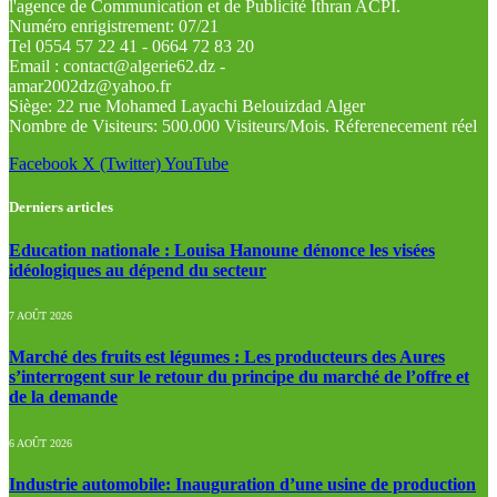
l'agence de Communication et de Publicité Ithran ACPI.
Numéro enrigistrement: 07/21
Tel 0554 57 22 41 - 0664 72 83 20
Email : contact@algerie62.dz -
amar2002dz@yahoo.fr
Siège: 22 rue Mohamed Layachi Belouizdad Alger
Nombre de Visiteurs: 500.000 Visiteurs/Mois. Réferenecement réel
Facebook
X (Twitter)
YouTube
Derniers articles
Education nationale : Louisa Hanoune dénonce les visées
idéologiques au dépend du secteur
7 AOÛT 2026
Marché des fruits est légumes : Les producteurs des Aures
s’interrogent sur le retour du principe du marché de l’offre et
de la demande
6 AOÛT 2026
Industrie automobile: Inauguration d’une usine de production