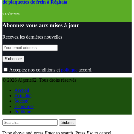
de plaquettes de frein à Réghaïa
5 AOÛT 2026
Abonnez-vous aux mises à jour
Recevez les dernières nouvelles
Acceptez nos conditions et
politique
accord.
© 2026 Algerie62. Tous droits réservés
Accueil
Actualité
Société
Economie
Politique
Submit
Type above and press
Enter
to search. Press
Esc
to cancel.