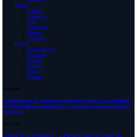
Monde
Afrique
Amérique
Asie
Diplomatie
Europe
Australia
Culture
Condoléances
Proximité
Famille
Podcast
Livres
Histoire
Actualités
Célébration de la journée nationale de l’Armée : Le président
de la République rassemble les retraités,les grands invalides et
les blessés
5 AOÛT 2026
Ahmed Tessa pédagogue : » 4 langues pour un enfant du