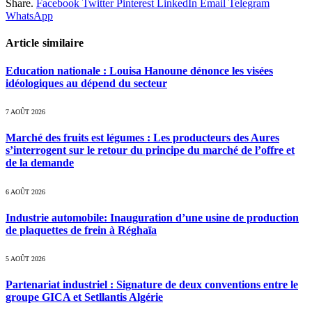
Share.
Facebook
Twitter
Pinterest
LinkedIn
Email
Telegram
WhatsApp
Article similaire
Education nationale : Louisa Hanoune dénonce les visées
idéologiques au dépend du secteur
7 AOÛT 2026
Marché des fruits est légumes : Les producteurs des Aures
s’interrogent sur le retour du principe du marché de l’offre et
de la demande
6 AOÛT 2026
Industrie automobile: Inauguration d’une usine de production
de plaquettes de frein à Réghaïa
5 AOÛT 2026
Partenariat industriel : Signature de deux conventions entre le
groupe GICA et Setllantis Algérie