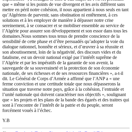
que « même si les points de vue divergent et les avis diffèrent sans
mettre en péril notre cohésion, il nous appartient à nous seuls en tant
qu’Algériens de parvenir, sans obstination ni entêtement, à ces
solutions et à les employer de manière à dépasser notre crise
sereinement, à se consacrer et se mobiliser ensemble au service de
l’Algérie pour assurer son développement et son essor dans tous les
domaines.Nous sommes tous tenus de prendre conscience de la
sensibilité de cette phase et d’être persuadés qu’adopter la voie du
dialogue rationnel, honnête et sérieux, et d’œuvrer à sa réussite et
son aboutissement, loin de la négativité, des discours vides et du
fatalisme, est un devoir national exigé par l’intérêt suprême de
l’Algérie et par les impératifs de la garantie de son avenir, la
sauvegarde de sa souveraineté et la protection de son économie
nationale, de ses richesses et de ses ressources financières », a-t-il
dit. Le Général de Corps d’Armée a affirmé que l’ANP a « une
ferme conviction et une certitude totale que nous dépasserons la
situation que traverse notre pays, grâce à la cohésion, l’entraide et
l’unité nationale qui doivent caractériser nos objectifs », soulignant
que « les projets et les plans de la bande des égarés et des traitres qui
sont à l’encontre de l’intérêt de la patrie et du peuple, seront
forcément voués à l’échec.
Y.B