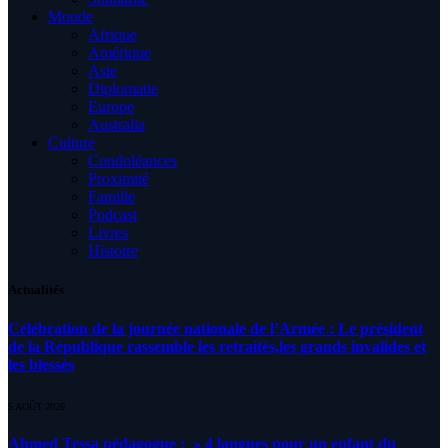
Monde
Afrique
Amérique
Asie
Diplomatie
Europe
Australia
Culture
Condoléances
Proximité
Famille
Podcast
Livres
Histoire
Actualités
Célébration de la journée nationale de l’Armée : Le président
de la République rassemble les retraités,les grands invalides et
les blessés
5 AOÛT 2026
Ahmed Tessa pédagogue : » 4 langues pour un enfant du