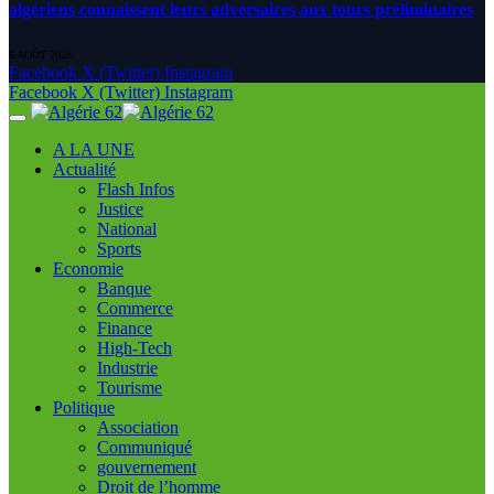
algériens connaissent leurs adversaires aux tours préliminaires
6 AOÛT 2026
Facebook
X (Twitter)
Instagram
Facebook
X (Twitter)
Instagram
A LA UNE
Actualité
Flash Infos
Justice
National
Sports
Economie
Banque
Commerce
Finance
High-Tech
Industrie
Tourisme
Politique
Association
Communiqué
gouvernement
Droit de l’homme