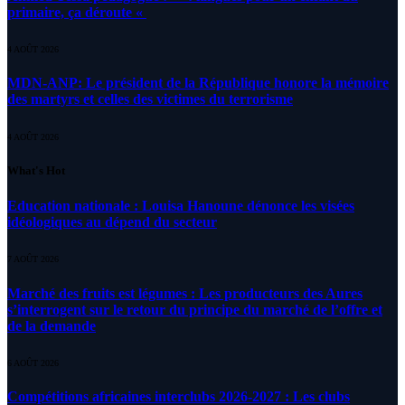
primaire, ça déroute «
4 AOÛT 2026
MDN-ANP: Le président de la République honore la mémoire
des martyrs et celles des victimes du terrorisme
4 AOÛT 2026
What's Hot
Education nationale : Louisa Hanoune dénonce les visées
idéologiques au dépend du secteur
7 AOÛT 2026
Marché des fruits est légumes : Les producteurs des Aures
s’interrogent sur le retour du principe du marché de l’offre et
de la demande
6 AOÛT 2026
Compétitions africaines interclubs 2026-2027 : Les clubs