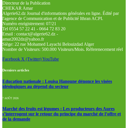
Directeur de la Publication
CHEKAR Amar
Algerie62.dz Journal d'informations générales en ligne. Édité par
l'agence de Communication et de Publicité Ithran ACPI.
Numéro enrigistrement: 07/21
Tel 0554 57 22 41 - 0664 72 83 20
Email : contact@algerie62.dz -
amar2002dz@yahoo.fr
Siège: 22 rue Mohamed Layachi Belouizdad Alger
Nombre de Visiteurs: 500.000 Visiteurs/Mois. Réferenecement réel
Facebook
X (Twitter)
YouTube
Derniers articles
Education nationale : Louisa Hanoune dénonce les visées
idéologiques au dépend du secteur
7 AOÛT 2026
Marché des fruits est légumes : Les producteurs des Aures
s’interrogent sur le retour du principe du marché de l’offre et
de la demande