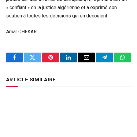
« confiant » en la justice algérienne et a exprimé son
soutien à toutes les décisions qui en découlent.
Amar CHEKAR
Facebook
Twitter
Pinterest
LinkedIn
Email
Telegram
Whats
ARTICLE SIMILAIRE