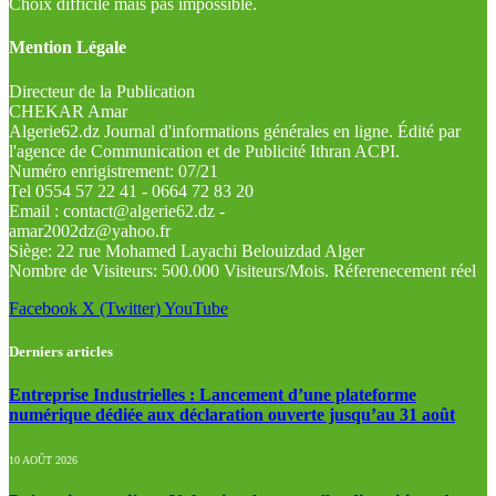
Choix difficile mais pas impossible.
Mention Légale
Directeur de la Publication
CHEKAR Amar
Algerie62.dz Journal d'informations générales en ligne. Édité par
l'agence de Communication et de Publicité Ithran ACPI.
Numéro enrigistrement: 07/21
Tel 0554 57 22 41 - 0664 72 83 20
Email : contact@algerie62.dz -
amar2002dz@yahoo.fr
Siège: 22 rue Mohamed Layachi Belouizdad Alger
Nombre de Visiteurs: 500.000 Visiteurs/Mois. Réferenecement réel
Facebook
X (Twitter)
YouTube
Derniers articles
Entreprise Industrielles : Lancement d’une plateforme
numérique dédiée aux déclaration ouverte jusqu’au 31 août
10 AOÛT 2026