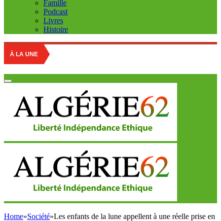
Famille
Podcast
Livres
Histoire
Entreprise 
À LA UNE
Home
»
Société
»
Les enfants de la lune appellent à une réelle prise en