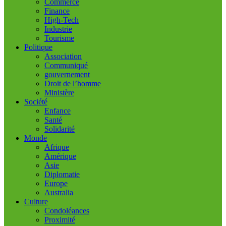
Commerce
Finance
High-Tech
Industrie
Tourisme
Politique
Association
Communiqué
gouvernement
Droit de l’homme
Ministère
Société
Enfance
Santé
Solidarité
Monde
Afrique
Amérique
Asie
Diplomatie
Europe
Australia
Culture
Condoléances
Proximité