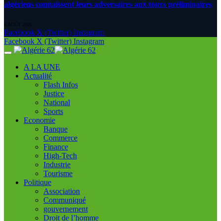
algériens connaissent leurs adversaires aux tours préliminaires
6 AOÛT 2026
Facebook
X (Twitter)
Instagram
Facebook
X (Twitter)
Instagram
A LA UNE
Actualité
Flash Infos
Justice
National
Sports
Economie
Banque
Commerce
Finance
High-Tech
Industrie
Tourisme
Politique
Association
Communiqué
gouvernement
Droit de l’homme