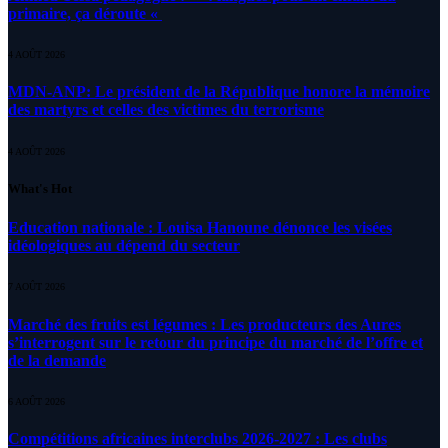
primaire, ça déroute «
4 AOÛT 2026
MDN-ANP: Le président de la République honore la mémoire
des martyrs et celles des victimes du terrorisme
4 AOÛT 2026
What's Hot
Education nationale : Louisa Hanoune dénonce les visées
idéologiques au dépend du secteur
7 AOÛT 2026
Marché des fruits est légumes : Les producteurs des Aures
s’interrogent sur le retour du principe du marché de l’offre et
de la demande
6 AOÛT 2026
Compétitions africaines interclubs 2026-2027 : Les clubs