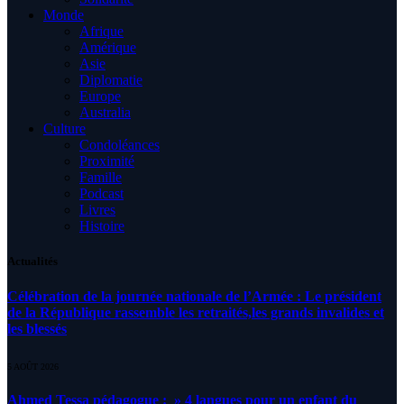
Monde
Afrique
Amérique
Asie
Diplomatie
Europe
Australia
Culture
Condoléances
Proximité
Famille
Podcast
Livres
Histoire
Actualités
Célébration de la journée nationale de l’Armée : Le président
de la République rassemble les retraités,les grands invalides et
les blessés
5 AOÛT 2026
Ahmed Tessa pédagogue : » 4 langues pour un enfant du