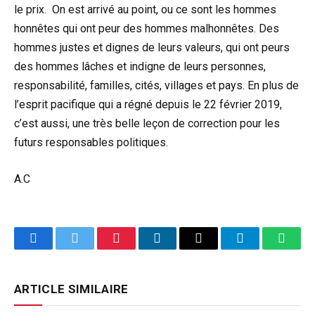
le prix. On est arrivé au point, ou ce sont les hommes
honnêtes qui ont peur des hommes malhonnêtes. Des
hommes justes et dignes de leurs valeurs, qui ont peurs
des hommes lâches et indigne de leurs personnes,
responsabilité, familles, cités, villages et pays. En plus de
l’esprit pacifique qui a régné depuis le 22 février 2019,
c’est aussi, une très belle leçon de correction pour les
futurs responsables politiques.
A.C
Facebook
Twitter
Pinterest
LinkedIn
Email
Telegram
Whats
ARTICLE SIMILAIRE