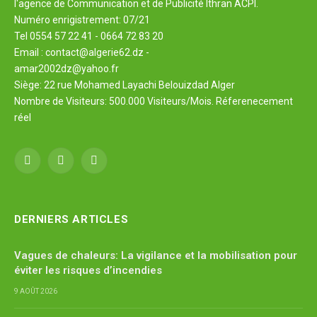
l'agence de Communication et de Publicité Ithran ACPI.
Numéro enrigistrement: 07/21
Tel 0554 57 22 41 - 0664 72 83 20
Email : contact@algerie62.dz -
amar2002dz@yahoo.fr
Siège: 22 rue Mohamed Layachi Belouizdad Alger
Nombre de Visiteurs: 500.000 Visiteurs/Mois. Réferenecement
réel
Facebook
X
YouTube
(Twitter)
DERNIERS ARTICLES
Vagues de chaleurs: La vigilance et la mobilisation pour
éviter les risques d’incendies
9 AOÛT 2026