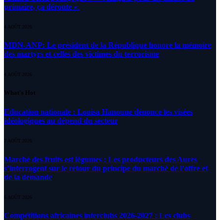
primaire, ça déroute «
4 AOÛT 2026
MDN-ANP: Le président de la République honore la mémoire
des martyrs et celles des victimes du terrorisme
4 AOÛT 2026
What's Hot
Education nationale : Louisa Hanoune dénonce les visées
idéologiques au dépend du secteur
7 AOÛT 2026
Marché des fruits est légumes : Les producteurs des Aures
s’interrogent sur le retour du principe du marché de l’offre et
de la demande
6 AOÛT 2026
Compétitions africaines interclubs 2026-2027 : Les clubs