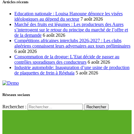
Articles récents
Education nationale : Louisa Hanoune dénonce les visées
idéologiques au dépend du secteur
7 août 2026
Marché des fruits est légumes : Les producteurs des Aures
s’interrogent sur le retour du principe du marché de l’offre et
de la demande
6 août 2026
Compétitions africaines interclubs 2026-2027 : Les clubs
algériens connaissent leurs adversaires aux tours préliminaires
6 août 2026
Consommation de la drogue: L’Etat décide de passer au
contrôles sporadiques des conducteurs
6 août 2026
Industrie automobile: Inauguration d’une usine de production
de plaquettes de frein à Réghaïa
5 août 2026
Réseaux sociaux
Rechercher :