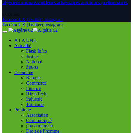
algériens connaissent leurs adversaires aux tours préliminaires
6 AOÛT 2026
Facebook
X (Twitter)
Instagram
Facebook
X (Twitter)
Instagram
A LA UNE
Actualité
Flash Infos
Justice
National
Sports
Economie
Banque
Commerce
Finance
High-Tech
Industrie
Tourisme
Politique
Association
Communiqué
gouvernement
Droit de l’homme