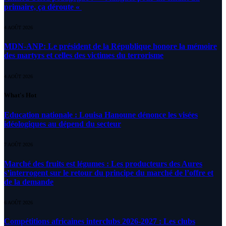
primaire, ça déroute «
4 AOÛT 2026
MDN-ANP: Le président de la République honore la mémoire
des martyrs et celles des victimes du terrorisme
4 AOÛT 2026
What's Hot
Education nationale : Louisa Hanoune dénonce les visées
idéologiques au dépend du secteur
7 AOÛT 2026
Marché des fruits est légumes : Les producteurs des Aures
s’interrogent sur le retour du principe du marché de l’offre et
de la demande
6 AOÛT 2026
Compétitions africaines interclubs 2026-2027 : Les clubs