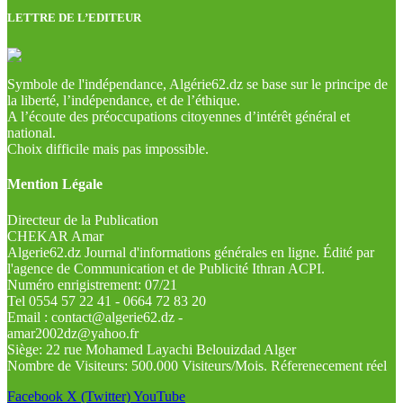
LETTRE DE L’EDITEUR
Symbole de l'indépendance, Algérie62.dz se base sur le principe de
la liberté, l’indépendance, et de l’éthique.
A l’écoute des préoccupations citoyennes d’intérêt général et
national.
Choix difficile mais pas impossible.
Mention Légale
Directeur de la Publication
CHEKAR Amar
Algerie62.dz Journal d'informations générales en ligne. Édité par
l'agence de Communication et de Publicité Ithran ACPI.
Numéro enrigistrement: 07/21
Tel 0554 57 22 41 - 0664 72 83 20
Email : contact@algerie62.dz -
amar2002dz@yahoo.fr
Siège: 22 rue Mohamed Layachi Belouizdad Alger
Nombre de Visiteurs: 500.000 Visiteurs/Mois. Réferenecement réel
Facebook
X (Twitter)
YouTube