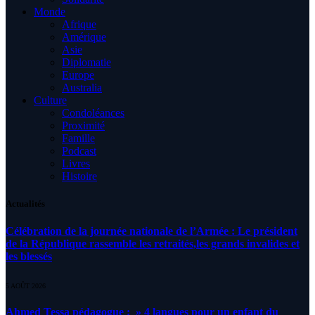
Monde
Afrique
Amérique
Asie
Diplomatie
Europe
Australia
Culture
Condoléances
Proximité
Famille
Podcast
Livres
Histoire
Actualités
Célébration de la journée nationale de l’Armée : Le président
de la République rassemble les retraités,les grands invalides et
les blessés
5 AOÛT 2026
Ahmed Tessa pédagogue : » 4 langues pour un enfant du