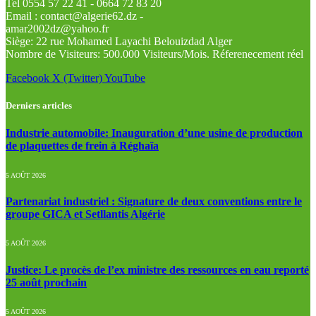
Tel 0554 57 22 41 - 0664 72 83 20
Email : contact@algerie62.dz -
amar2002dz@yahoo.fr
Siège: 22 rue Mohamed Layachi Belouizdad Alger
Nombre de Visiteurs: 500.000 Visiteurs/Mois. Réferenecement réel
Facebook
X (Twitter)
YouTube
Derniers articles
Industrie automobile: Inauguration d’une usine de production
de plaquettes de frein à Réghaïa
5 AOÛT 2026
Partenariat industriel : Signature de deux conventions entre le
groupe GICA et Setllantis Algérie
5 AOÛT 2026
Justice: Le procès de l’ex ministre des ressources en eau reporté
25 août prochain
5 AOÛT 2026