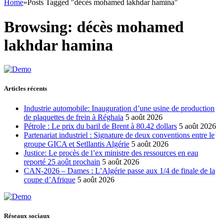
Home
»
Posts Tagged "décès mohamed lakhdar hamina"
Browsing:
décès mohamed
lakhdar hamina
Articles récents
Industrie automobile: Inauguration d’une usine de production
de plaquettes de frein à Réghaïa
5 août 2026
Pétrole : Le prix du baril de Brent à 80.42 dollars
5 août 2026
Partenariat industriel : Signature de deux conventions entre le
groupe GICA et Setllantis Algérie
5 août 2026
Justice: Le procès de l’ex ministre des ressources en eau
reporté 25 août prochain
5 août 2026
CAN-2026 – Dames : L’Algérie passe aux 1/4 de finale de la
coupe d’Afrique
5 août 2026
Réseaux sociaux