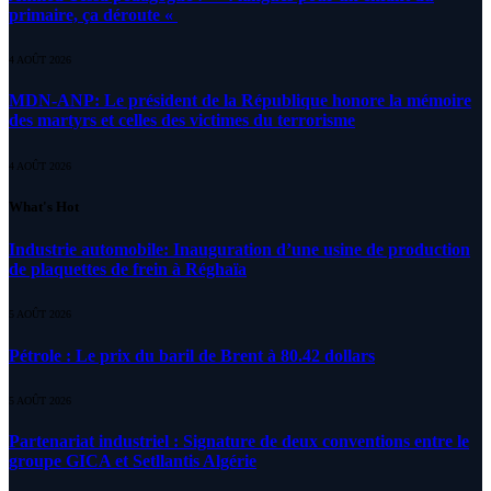
primaire, ça déroute «
4 AOÛT 2026
MDN-ANP: Le président de la République honore la mémoire
des martyrs et celles des victimes du terrorisme
4 AOÛT 2026
What's Hot
Industrie automobile: Inauguration d’une usine de production
de plaquettes de frein à Réghaïa
5 AOÛT 2026
Pétrole : Le prix du baril de Brent à 80.42 dollars
5 AOÛT 2026
Partenariat industriel : Signature de deux conventions entre le
groupe GICA et Setllantis Algérie