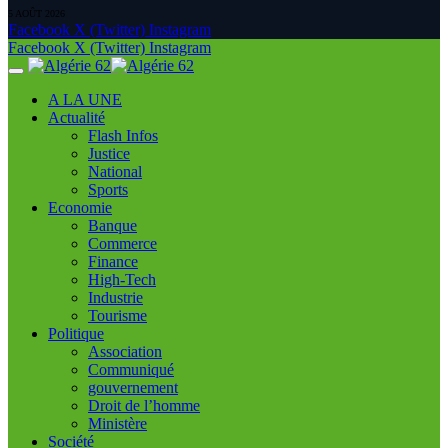
5 AOÛT 2026
Facebook
X (Twitter)
Instagram
Facebook
X (Twitter)
Instagram
A LA UNE
Actualité
Flash Infos
Justice
National
Sports
Economie
Banque
Commerce
Finance
High-Tech
Industrie
Tourisme
Politique
Association
Communiqué
gouvernement
Droit de l’homme
Ministère
Société