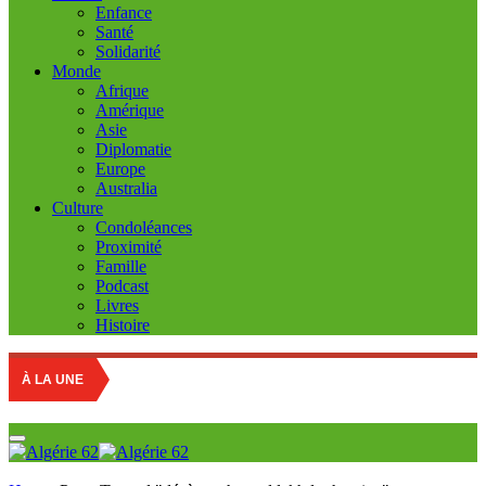
Enfance
Santé
Solidarité
Monde
Afrique
Amérique
Asie
Diplomatie
Europe
Australia
Culture
Condoléances
Proximité
Famille
Podcast
Livres
Histoire
À LA UNE