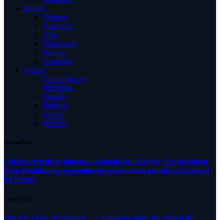
Monde
Afrique
Amérique
Asie
Diplomatie
Europe
Australia
Culture
Condoléances
Proximité
Famille
Podcast
Livres
Histoire
Actualités
Célébration de la journée nationale de l’Armée : Le président
de la République rassemble les retraités,les grands invalides et
les blessés
5 AOÛT 2026
Ahmed Tessa pédagogue : » 4 langues pour un enfant du