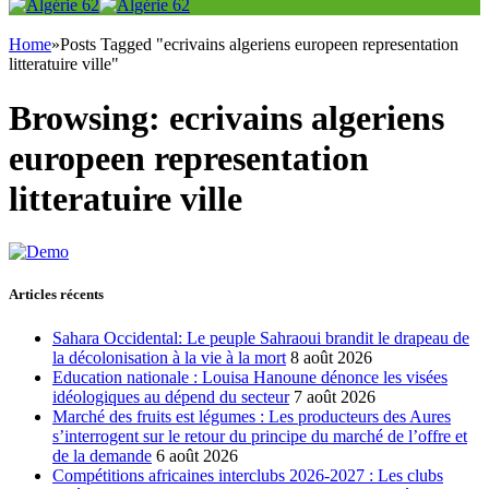
Home
»
Posts Tagged "ecrivains algeriens europeen representation
litteratuire ville"
Browsing:
ecrivains algeriens
europeen representation
litteratuire ville
Articles récents
Sahara Occidental: Le peuple Sahraoui brandit le drapeau de
la décolonisation à la vie à la mort
8 août 2026
Education nationale : Louisa Hanoune dénonce les visées
idéologiques au dépend du secteur
7 août 2026
Marché des fruits est légumes : Les producteurs des Aures
s’interrogent sur le retour du principe du marché de l’offre et
de la demande
6 août 2026
Compétitions africaines interclubs 2026-2027 : Les clubs