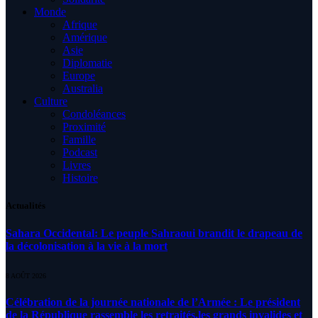
Monde
Afrique
Amérique
Asie
Diplomatie
Europe
Australia
Culture
Condoléances
Proximité
Famille
Podcast
Livres
Histoire
Actualités
Sahara Occidental: Le peuple Sahraoui brandit le drapeau de
la décolonisation à la vie à la mort
8 AOÛT 2026
Célébration de la journée nationale de l’Armée : Le président
de la République rassemble les retraités,les grands invalides et