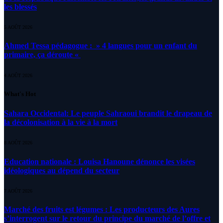
les blessés
5 AOÛT 2026
Ahmed Tessa pédagogue : » 4 langues pour un enfant du
primaire, ça déroute «
4 AOÛT 2026
What's Hot
Sahara Occidental: Le peuple Sahraoui brandit le drapeau de
la décolonisation à la vie à la mort
8 AOÛT 2026
Education nationale : Louisa Hanoune dénonce les visées
idéologiques au dépend du secteur
7 AOÛT 2026
Marché des fruits est légumes : Les producteurs des Aures
s’interrogent sur le retour du principe du marché de l’offre et