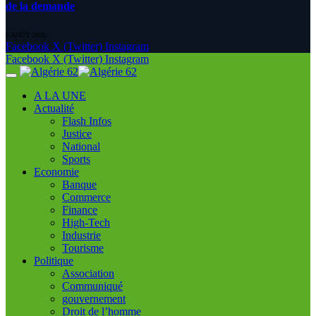
de la demande
6 AOÛT 2026
Facebook
X (Twitter)
Instagram
Facebook
X (Twitter)
Instagram
A LA UNE
Actualité
Flash Infos
Justice
National
Sports
Economie
Banque
Commerce
Finance
High-Tech
Industrie
Tourisme
Politique
Association
Communiqué
gouvernement
Droit de l’homme