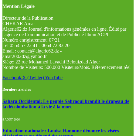
Mention Légale
Directeur de la Publication
CHEKAR Amar
Algerie62.dz Journal d'informations générales en ligne. Édité par
l'agence de Communication et de Publicité Ithran ACPI.
Numéro enrigistrement: 07/21
Tel 0554 57 22 41 - 0664 72 83 20
Email : contact@algerie62.dz -
amar2002dz@yahoo.fr
Siège: 22 rue Mohamed Layachi Belouizdad Alger
Nombre de Visiteurs: 500.000 Visiteurs/Mois. Réferenecement réel
Facebook
X (Twitter)
YouTube
Derniers articles
Sahara Occidental: Le peuple Sahraoui brandit le drapeau de
la décolonisation à la vie à la mort
8 AOÛT 2026
Education nationale : Louisa Hanoune dénonce les visées