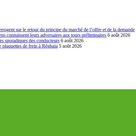
errogent sur le retour du principe du marché de l’offre et de la demande
ns connaissent leurs adversaires aux tours préliminaires
6 août 2026
es sporadiques des conducteurs
6 août 2026
 plaquettes de frein à Réghaïa
5 août 2026