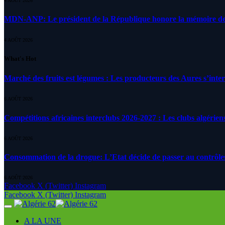
4 AOÛT 2026
MDN-ANP: Le président de la République honore la mémoire des m
4 AOÛT 2026
What's Hot
Marché des fruits est légumes : Les producteurs des Aures s’inte
6 AOÛT 2026
Compétitions africaines interclubs 2026-2027 : Les clubs algérien
6 AOÛT 2026
Consommation de la drogue: L’Etat décide de passer au contrôle
6 AOÛT 2026
Facebook
X (Twitter)
Instagram
Facebook
X (Twitter)
Instagram
A LA UNE