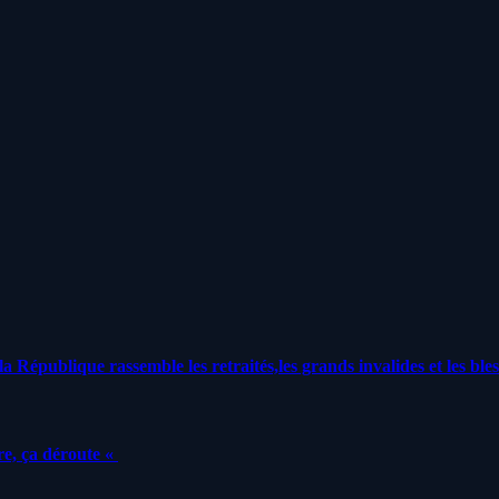
a République rassemble les retraités,les grands invalides et les bles
e, ça déroute «