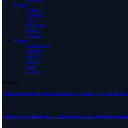
Monde
Afrique
Amérique
Asie
Diplomatie
Europe
Australia
Culture
Condoléances
Proximité
Famille
Podcast
Livres
Histoire
Actualités
Célébration de la journée nationale de l’Armée : Le président de l
5 AOÛT 2026
Ahmed Tessa pédagogue : » 4 langues pour un enfant du primair