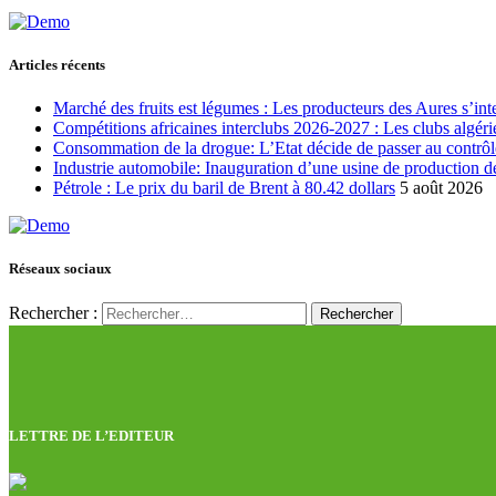
Articles récents
Marché des fruits est légumes : Les producteurs des Aures s’int
Compétitions africaines interclubs 2026-2027 : Les clubs algérie
Consommation de la drogue: L’Etat décide de passer au contrôl
Industrie automobile: Inauguration d’une usine de production de
Pétrole : Le prix du baril de Brent à 80.42 dollars
5 août 2026
Réseaux sociaux
Rechercher :
LETTRE DE L’EDITEUR