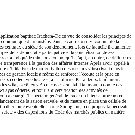
plication baptisée Istichara-Tic en vue de consolider les principes de
 un communiqué du ministère.Dans le cadre du suivi continu de la
 centraux au siège de son département, lors de laquelle il a annoncé
pes de la démocratie participative et la concrétisation de ses
e, a indiqué le ministre ajoutant qu’il s’agit, en outre, de définir ses
 transparence à la gestion des affaires internes.Après avoir appelé à
nre d’initiatives de modernisation des mesures s’inscrivant dans le
mes de gestion locale à même de renforcer l’écoute et la prise en
 sa collectivité locale », a-t-il affirmé.Par ailleurs, la réunion a
dans les wilayas côtières.A cette occasion, M. Dahmoun a donné des
ilayas côtières, et pour la diversification des activités de
moun a chargé l’inspecteur général de tracer un intense programme
ancement de la saison estivale, et de mettre en place une cellule de
pallier toute éventuelle lacune.Soulignant, à ce propos, la nécessité
ion stricte » des dispositions du Code des marchés publics en matière