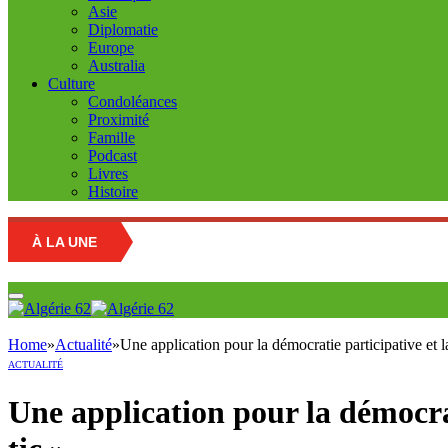
Asie
Diplomatie
Europe
Australia
Culture
Condoléances
Proximité
Famille
Podcast
Livres
Histoire
À LA UNE
Marché de
Home
»
Actualité
»
Une application pour la démocratie participative et 
ACTUALITÉ
Une application pour la démocra