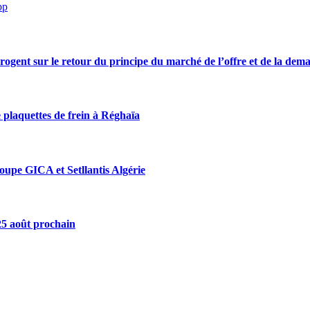
pp
rrogent sur le retour du principe du marché de l’offre et de la dem
 plaquettes de frein à Réghaïa
roupe GICA et Setllantis Algérie
 25 août prochain