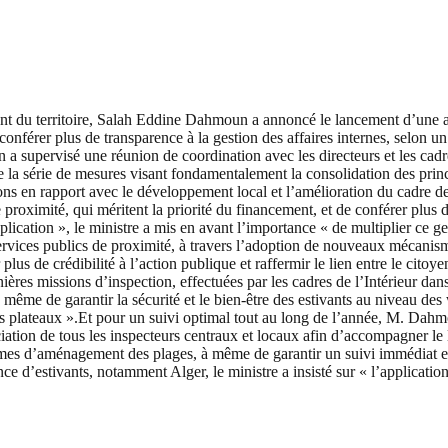
ent du territoire, Salah Eddine Dahmoun a annoncé le lancement d’une ap
 conférer plus de transparence à la gestion des affaires internes, selon
supervisé une réunion de coordination avec les directeurs et les cadres
 la série de mesures visant fondamentalement la consolidation des princi
s en rapport avec le développement local et l’amélioration du cadre de vi
roximité, qui méritent la priorité du financement, et de conférer plus de
lication », le ministre a mis en avant l’importance « de multiplier ce ge
 services publics de proximité, à travers l’adoption de nouveaux mécanis
e crédibilité à l’action publique et raffermir le lien entre le citoyen et
ernières missions d’inspection, effectuées par les cadres de l’Intérieur 
 même de garantir la sécurité et le bien-être des estivants au niveau des w
ts plateaux ».Et pour un suivi optimal tout au long de l’année, M. Dah
ation de tous les inspecteurs centraux et locaux afin d’accompagner le l
rmes d’aménagement des plages, à même de garantir un suivi immédiat et 
uence d’estivants, notamment Alger, le ministre a insisté sur « l’applicat