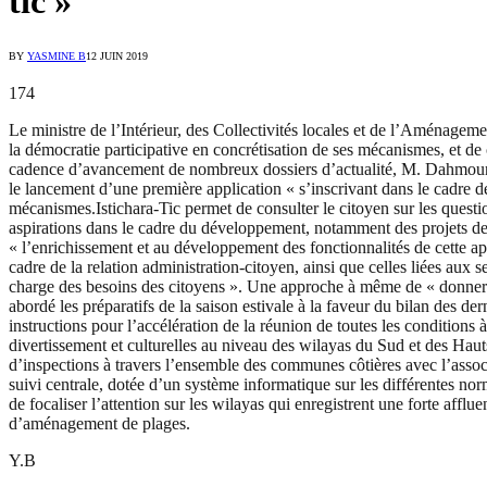
tic »
BY
YASMINE B
12 JUIN 2019
174
Le ministre de l’Intérieur, des Collectivités locales et de l’Aménagem
la démocratie participative en concrétisation de ses mécanismes, et de
cadence d’avancement de nombreux dossiers d’actualité, M. Dahmoun a 
le lancement d’une première application « s’inscrivant dans le cadre de
mécanismes.Istichara-Tic permet de consulter le citoyen sur les question
aspirations dans le cadre du développement, notamment des projets de p
« l’enrichissement et au développement des fonctionnalités de cette app
cadre de la relation administration-citoyen, ainsi que celles liées aux
charge des besoins des citoyens ». Une approche à même de « donner plus d
abordé les préparatifs de la saison estivale à la faveur du bilan des d
instructions pour l’accélération de la réunion de toutes les conditions à
divertissement et culturelles au niveau des wilayas du Sud et des Hau
d’inspections à travers l’ensemble des communes côtières avec l’associ
suivi centrale, dotée d’un système informatique sur les différentes no
de focaliser l’attention sur les wilayas qui enregistrent une forte affl
d’aménagement de plages.
Y.B