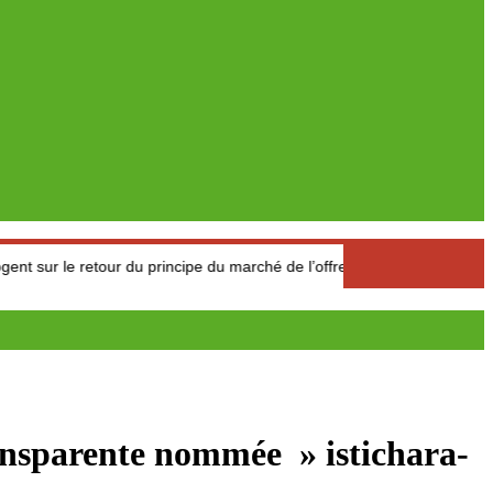
etour du principe du marché de l’offre et de la demande
Compé
ransparente nommée » istichara-