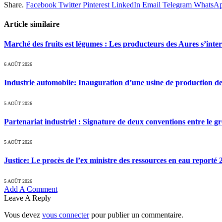
Share.
Facebook
Twitter
Pinterest
LinkedIn
Email
Telegram
WhatsA
Article similaire
Marché des fruits est légumes : Les producteurs des Aures s’inte
6 AOÛT 2026
Industrie automobile: Inauguration d’une usine de production de
5 AOÛT 2026
Partenariat industriel : Signature de deux conventions entre le g
5 AOÛT 2026
Justice: Le procès de l’ex ministre des ressources en eau reporté
5 AOÛT 2026
Add A Comment
Leave A Reply
Vous devez
vous connecter
pour publier un commentaire.