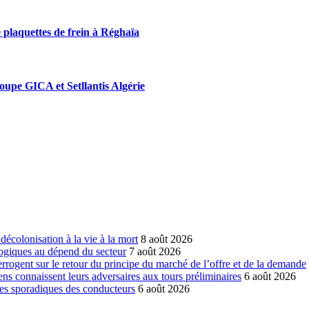
 plaquettes de frein à Réghaïa
roupe GICA et Setllantis Algérie
écolonisation à la vie à la mort
8 août 2026
ogiques au dépend du secteur
7 août 2026
errogent sur le retour du principe du marché de l’offre et de la demande
ns connaissent leurs adversaires aux tours préliminaires
6 août 2026
es sporadiques des conducteurs
6 août 2026