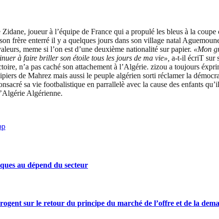
e Zidane, joueur à l’équipe de France qui a propulé les bleus à la coupe
 son frère enterré il y a quelques jours dans son village natal Aguemoune
valeurs, meme si l’on est d’une deuxième nationalité sur papier.
«Mon gra
inuer à faire briller son étoile tous les jours de ma vie»,
a-t-il écriT su
oire, n’a pas caché son attachement à l’Algérie. zizou a toujours éxpri
piers de Mahrez mais aussi le peuple algérien sorti réclamer la démocra
consacré sa vie footbalistique en parrallelè avec la cause des enfants qu
 l’Algérie Algérienne.
pp
iques au dépend du secteur
rrogent sur le retour du principe du marché de l’offre et de la dem