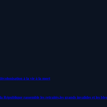
écolonisation à la vie à la mort
a République rassemble les retraités,les grands invalides et les bles