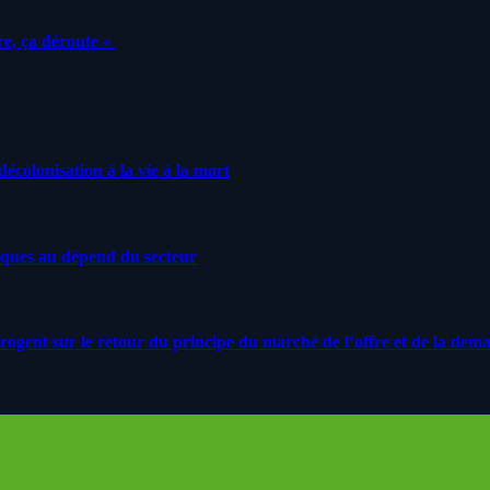
e, ça déroute «
écolonisation à la vie à la mort
iques au dépend du secteur
rrogent sur le retour du principe du marché de l’offre et de la dem