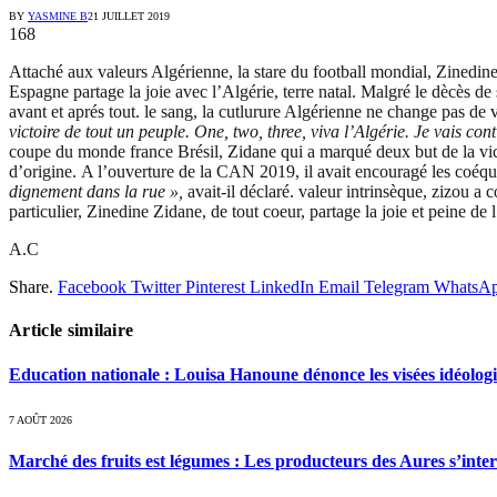
BY
YASMINE B
21 JUILLET 2019
168
Attaché aux valeurs Algérienne, la stare du football mondial, Zinedin
Espagne partage la joie avec l’Algérie, terre natal. Malgré le dècès de
avant et aprés tout. le sang, la cutlurure Algérienne ne change pas de 
victoire de tout un peuple. One, two, three, viva l’Algérie. Je vais cont
coupe du monde france Brésil, Zidane qui a marqué deux but de la vict
d’origine. A l’ouverture de la CAN 2019, il avait encouragé les coéqui
dignement dans la rue »,
avait-il déclaré. valeur intrinsèque, zizou a 
particulier, Zinedine Zidane, de tout coeur, partage la joie et peine de
A.C
Share.
Facebook
Twitter
Pinterest
LinkedIn
Email
Telegram
WhatsA
Article similaire
Education nationale : Louisa Hanoune dénonce les visées idéolog
7 AOÛT 2026
Marché des fruits est légumes : Les producteurs des Aures s’inte