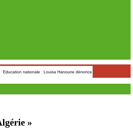
ionale : Louisa Hanoune dénonce les visées idéologiques au dépend d
lgérie »