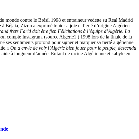
 du monde contre le Brésil 1998 et entraineur vedette su Réal Madrid
 à Béjaia, Zizou a exprimé toute sa joie et fierté d’origine Algérien
nd frère Farid doit être fier. Félicitations à l’équipe d’Algérie. La
r son compte Instagram. (source Algérie1.) 1998 lors de la finale de la
mé ses sentiments profond pour signer et marquer sa fierté algérienne
tie.
« On a envie de voir l’Algérie bien jouer pour le peuple, descendu
’il aide à longueur d’année. Enfant de racine Algérienne et kabyle en
ande