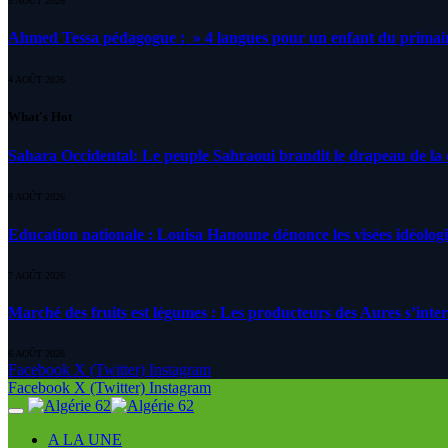
5 AOÛT 2026
Ahmed Tessa pédagogue : » 4 langues pour un enfant du primair
4 AOÛT 2026
What's Hot
Sahara Occidental: Le peuple Sahraoui brandit le drapeau de la d
8 AOÛT 2026
Education nationale : Louisa Hanoune dénonce les visées idéolog
7 AOÛT 2026
Marché des fruits est légumes : Les producteurs des Aures s’inte
6 AOÛT 2026
Facebook
X (Twitter)
Instagram
Facebook
X (Twitter)
Instagram
A LA UNE