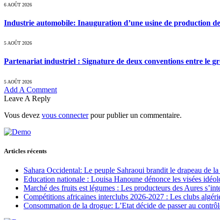
6 AOÛT 2026
Industrie automobile: Inauguration d’une usine de production de
5 AOÛT 2026
Partenariat industriel : Signature de deux conventions entre le g
5 AOÛT 2026
Add A Comment
Leave A Reply
Vous devez
vous connecter
pour publier un commentaire.
Articles récents
Sahara Occidental: Le peuple Sahraoui brandit le drapeau de la d
Education nationale : Louisa Hanoune dénonce les visées idéol
Marché des fruits est légumes : Les producteurs des Aures s’int
Compétitions africaines interclubs 2026-2027 : Les clubs algérie
Consommation de la drogue: L’Etat décide de passer au contrôl