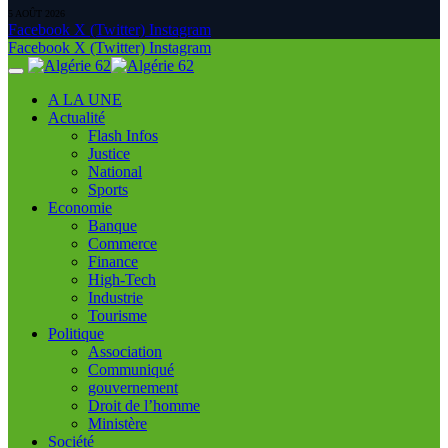
5 AOÛT 2026
Facebook
X (Twitter)
Instagram
Facebook
X (Twitter)
Instagram
A LA UNE
Actualité
Flash Infos
Justice
National
Sports
Economie
Banque
Commerce
Finance
High-Tech
Industrie
Tourisme
Politique
Association
Communiqué
gouvernement
Droit de l’homme
Ministère
Société