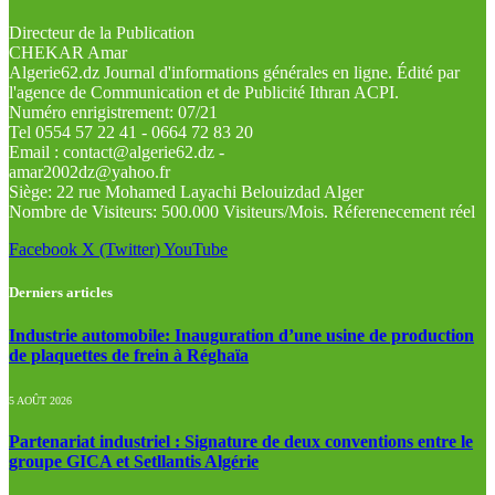
Directeur de la Publication
CHEKAR Amar
Algerie62.dz Journal d'informations générales en ligne. Édité par
l'agence de Communication et de Publicité Ithran ACPI.
Numéro enrigistrement: 07/21
Tel 0554 57 22 41 - 0664 72 83 20
Email : contact@algerie62.dz -
amar2002dz@yahoo.fr
Siège: 22 rue Mohamed Layachi Belouizdad Alger
Nombre de Visiteurs: 500.000 Visiteurs/Mois. Réferenecement réel
Facebook
X (Twitter)
YouTube
Derniers articles
Industrie automobile: Inauguration d’une usine de production
de plaquettes de frein à Réghaïa
5 AOÛT 2026
Partenariat industriel : Signature de deux conventions entre le
groupe GICA et Setllantis Algérie