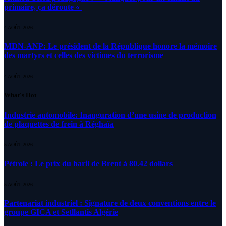
primaire, ça déroute «
4 AOÛT 2026
MDN-ANP: Le président de la République honore la mémoire
des martyrs et celles des victimes du terrorisme
4 AOÛT 2026
What's Hot
Industrie automobile: Inauguration d’une usine de production
de plaquettes de frein à Réghaïa
5 AOÛT 2026
Pétrole : Le prix du baril de Brent à 80.42 dollars
5 AOÛT 2026
Partenariat industriel : Signature de deux conventions entre le
groupe GICA et Setllantis Algérie