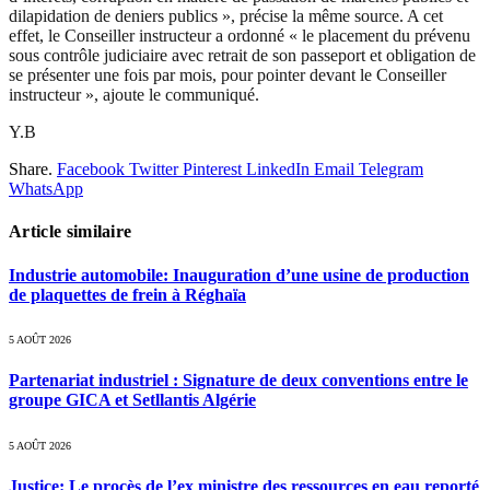
dilapidation de deniers publics », précise la même source. A cet
effet, le Conseiller instructeur a ordonné « le placement du prévenu
sous contrôle judiciaire avec retrait de son passeport et obligation de
se présenter une fois par mois, pour pointer devant le Conseiller
instructeur », ajoute le communiqué.
Y.B
Share.
Facebook
Twitter
Pinterest
LinkedIn
Email
Telegram
WhatsApp
Article similaire
Industrie automobile: Inauguration d’une usine de production
de plaquettes de frein à Réghaïa
5 AOÛT 2026
Partenariat industriel : Signature de deux conventions entre le
groupe GICA et Setllantis Algérie
5 AOÛT 2026
Justice: Le procès de l’ex ministre des ressources en eau reporté