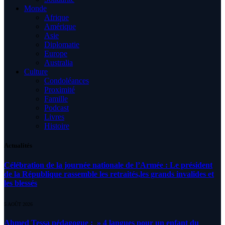
Monde
Afrique
Amérique
Asie
Diplomatie
Europe
Australia
Culture
Condoléances
Proximité
Famille
Podcast
Livres
Histoire
Actualités
Célébration de la journée nationale de l’Armée : Le président
de la République rassemble les retraités,les grands invalides et
les blessés
5 AOÛT 2026
Ahmed Tessa pédagogue : » 4 langues pour un enfant du