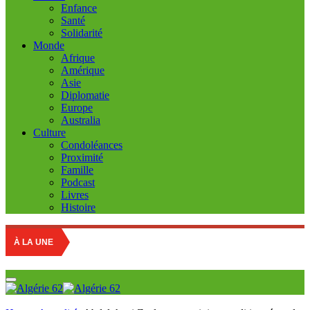
Enfance
Santé
Solidarité
Monde
Afrique
Amérique
Asie
Diplomatie
Europe
Australia
Culture
Condoléances
Proximité
Famille
Podcast
Livres
Histoire
À LA UNE