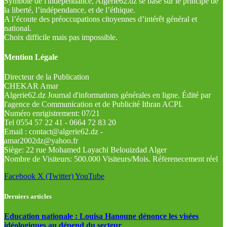
Symbole de l'indépendance, Algérie62.dz se base sur le principe de
la liberté, l’indépendance, et de l’éthique.
A l’écoute des préoccupations citoyennes d’intérêt général et
national.
Choix difficile mais pas impossible.
Mention Légale
Directeur de la Publication
CHEKAR Amar
Algerie62.dz Journal d'informations générales en ligne. Édité par
l'agence de Communication et de Publicité Ithran ACPI.
Numéro enrigistrement: 07/21
Tel 0554 57 22 41 - 0664 72 83 20
Email : contact@algerie62.dz -
amar2002dz@yahoo.fr
Siège: 22 rue Mohamed Layachi Belouizdad Alger
Nombre de Visiteurs: 500.000 Visiteurs/Mois. Réferenecement réel
Facebook
X (Twitter)
YouTube
Derniers articles
Education nationale : Louisa Hanoune dénonce les visées
idéologiques au dépend du secteur