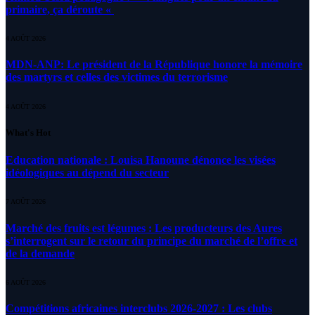
primaire, ça déroute «
4 AOÛT 2026
MDN-ANP: Le président de la République honore la mémoire
des martyrs et celles des victimes du terrorisme
4 AOÛT 2026
What's Hot
Education nationale : Louisa Hanoune dénonce les visées
idéologiques au dépend du secteur
7 AOÛT 2026
Marché des fruits est légumes : Les producteurs des Aures
s’interrogent sur le retour du principe du marché de l’offre et
de la demande
6 AOÛT 2026
Compétitions africaines interclubs 2026-2027 : Les clubs