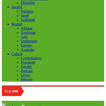
Ministère
Société
Enfance
Santé
Solidarité
Monde
Afrique
Amérique
Asie
Diplomatie
Europe
Australia
Culture
Condoléances
Proximité
Famille
Podcast
Livres
Histoire
Education n
À LA UNE