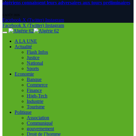
algériens connaissent leurs adversaires aux tours préliminaires
6 AOÛT 2026
Facebook
X (Twitter)
Instagram
Facebook
X (Twitter)
Instagram
A LA UNE
Actualité
Flash Infos
Justice
National
Sports
Economie
Banque
Commerce
Finance
High-Tech
Industrie
Tourisme
Politique
Association
Communiqué
gouvernement
Droit de l’homme