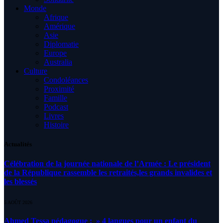
Monde
Afrique
Amérique
Asie
Diplomatie
Europe
Australia
Culture
Condoléances
Proximité
Famille
Podcast
Livres
Histoire
Actualités
Célébration de la journée nationale de l’Armée : Le président
de la République rassemble les retraités,les grands invalides et
les blessés
5 AOÛT 2026
Ahmed Tessa pédagogue : » 4 langues pour un enfant du