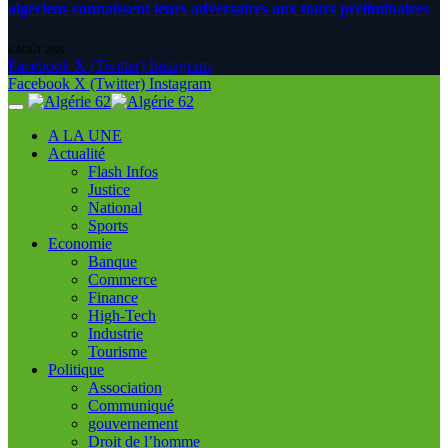
algériens connaissent leurs adversaires aux tours préliminaires
6 AOÛT 2026
Facebook
X (Twitter)
Instagram
Facebook
X (Twitter)
Instagram
A LA UNE
Actualité
Flash Infos
Justice
National
Sports
Economie
Banque
Commerce
Finance
High-Tech
Industrie
Tourisme
Politique
Association
Communiqué
gouvernement
Droit de l’homme