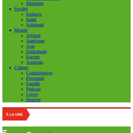
Ministère
Société
Enfance
Santé
Solidarité
Monde
Afrique
Amérique
Asie
Diplomatie
Europe
Australia
Culture
Condoléances
Proximité
Famille
Podcast
Livres
Histoire
Edu
À LA UNE