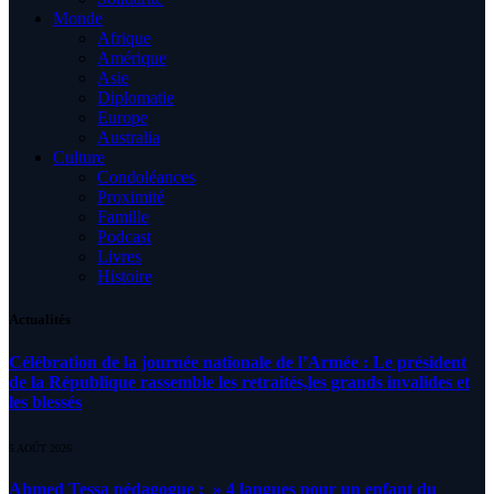
Monde
Afrique
Amérique
Asie
Diplomatie
Europe
Australia
Culture
Condoléances
Proximité
Famille
Podcast
Livres
Histoire
Actualités
Célébration de la journée nationale de l’Armée : Le président
de la République rassemble les retraités,les grands invalides et
les blessés
5 AOÛT 2026
Ahmed Tessa pédagogue : » 4 langues pour un enfant du