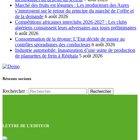
Marché des fruits est légumes : Les producteurs des Aures
s’interrogent sur le retour du principe du marché de l’offre et
de la demande
6 août 2026
Compétitions africaines interclubs 2026-2027 : Les clubs
algériens connaissent leurs adversaires aux tours préliminaires
6 août 2026
Consommation de la drogue: L’Etat décide de passer au
contrôles sporadiques des conducteurs
6 août 2026
Industrie automobile: Inauguration d’une usine de production
de plaquettes de frein à Réghaïa
5 août 2026
Réseaux sociaux
Rechercher :
LETTRE DE L’EDITEUR