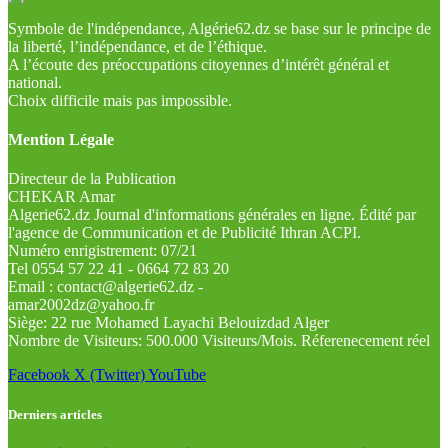
Symbole de l'indépendance, Algérie62.dz se base sur le principe de
la liberté, l’indépendance, et de l’éthique.
A l’écoute des préoccupations citoyennes d’intérêt général et
national.
Choix difficile mais pas impossible.
Mention Légale
Directeur de la Publication
CHEKAR Amar
Algerie62.dz Journal d'informations générales en ligne. Édité par
l'agence de Communication et de Publicité Ithran ACPI.
Numéro enrigistrement: 07/21
Tel 0554 57 22 41 - 0664 72 83 20
Email : contact@algerie62.dz -
amar2002dz@yahoo.fr
Siège: 22 rue Mohamed Layachi Belouizdad Alger
Nombre de Visiteurs: 500.000 Visiteurs/Mois. Réferenecement réel
Facebook
X (Twitter)
YouTube
Derniers articles