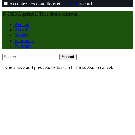
Acceptez nos conditions et
politique
accord.
© 2026 Algerie62. Tous droits réservés
Accueil
Actualité
Société
Economie
Politique
Submit
Type above and press
Enter
to search. Press
Esc
to cancel.