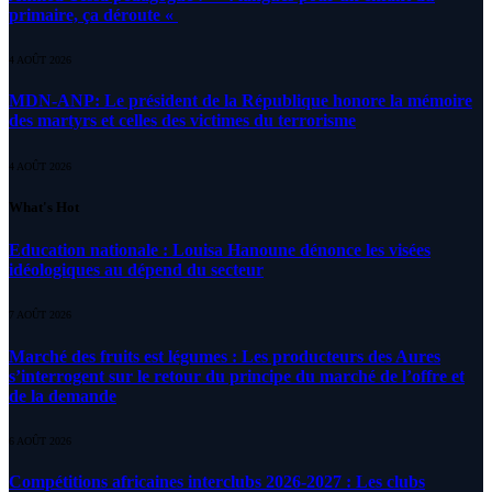
primaire, ça déroute «
4 AOÛT 2026
MDN-ANP: Le président de la République honore la mémoire
des martyrs et celles des victimes du terrorisme
4 AOÛT 2026
What's Hot
Education nationale : Louisa Hanoune dénonce les visées
idéologiques au dépend du secteur
7 AOÛT 2026
Marché des fruits est légumes : Les producteurs des Aures
s’interrogent sur le retour du principe du marché de l’offre et
de la demande
6 AOÛT 2026
Compétitions africaines interclubs 2026-2027 : Les clubs