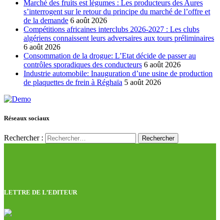
Marché des fruits est légumes : Les producteurs des Aures
s’interrogent sur le retour du principe du marché de l’offre et
de la demande
6 août 2026
Compétitions africaines interclubs 2026-2027 : Les clubs
algériens connaissent leurs adversaires aux tours préliminaires
6 août 2026
Consommation de la drogue: L’Etat décide de passer au
contrôles sporadiques des conducteurs
6 août 2026
Industrie automobile: Inauguration d’une usine de production
de plaquettes de frein à Réghaïa
5 août 2026
Réseaux sociaux
Rechercher :
LETTRE DE L’EDITEUR