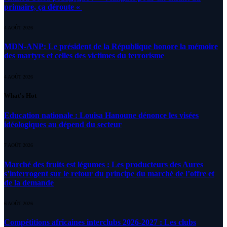
primaire, ça déroute «
4 AOÛT 2026
MDN-ANP: Le président de la République honore la mémoire
des martyrs et celles des victimes du terrorisme
4 AOÛT 2026
What's Hot
Education nationale : Louisa Hanoune dénonce les visées
idéologiques au dépend du secteur
7 AOÛT 2026
Marché des fruits est légumes : Les producteurs des Aures
s’interrogent sur le retour du principe du marché de l’offre et
de la demande
6 AOÛT 2026
Compétitions africaines interclubs 2026-2027 : Les clubs