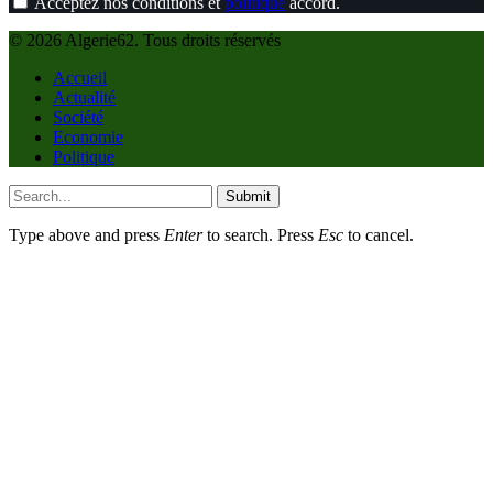
Acceptez nos conditions et
politique
accord.
© 2026 Algerie62. Tous droits réservés
Accueil
Actualité
Société
Economie
Politique
Submit
Type above and press
Enter
to search. Press
Esc
to cancel.