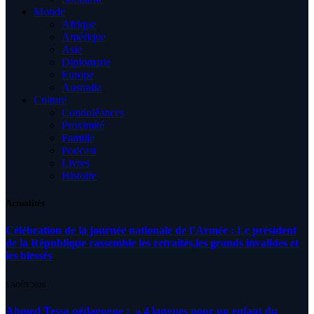
Monde
Afrique
Amérique
Asie
Diplomatie
Europe
Australia
Culture
Condoléances
Proximité
Famille
Podcast
Livres
Histoire
Actualités
Célébration de la journée nationale de l’Armée : Le président
de la République rassemble les retraités,les grands invalides et
les blessés
5 AOÛT 2026
Ahmed Tessa pédagogue : » 4 langues pour un enfant du