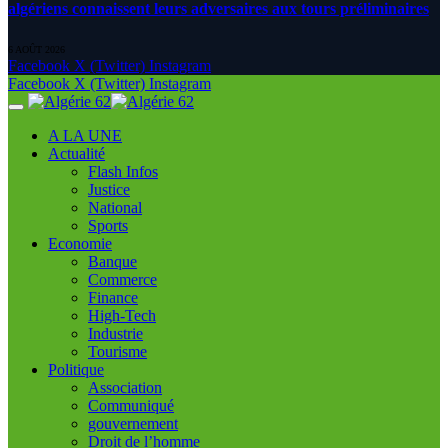
algériens connaissent leurs adversaires aux tours préliminaires
6 AOÛT 2026
Facebook
X (Twitter)
Instagram
Facebook
X (Twitter)
Instagram
A LA UNE
Actualité
Flash Infos
Justice
National
Sports
Economie
Banque
Commerce
Finance
High-Tech
Industrie
Tourisme
Politique
Association
Communiqué
gouvernement
Droit de l’homme