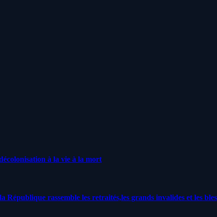
écolonisation à la vie à la mort
a République rassemble les retraités,les grands invalides et les bles