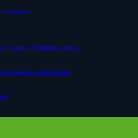
e, ça déroute «
roue : 6 morts et 279 blessés en 24 heures
ans le drame sous mandat de dépôt
Maroc