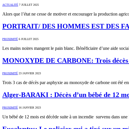
ACTUALITÉ
7 JUILLET 2025
Alors que l’état ne cesse de motiver et encourager la production agri
PORTRAIT/ DES HOMMES EST DES FAITS : L
PROXIMITÉ
6 JUILLET 2025
Les mains noires mangent le pain blanc. Bénéficiaire d’une aide so
MONOXYDE DE CARBONE: Trois décès e
PROXIMITÉ
23 JANVIER 2023
Trois 3 cas de décès par asphyxie au monoxyde de carbone ont été enr
Alger-BARAKI : Décès d’un bébé de 12 m
PROXIMITÉ
16 JANVIER 2023
Un bébé de 12 mois est décède suite à un incendie survenu dans une 
Eucalyptus: Le policier qui a tiré sur un 