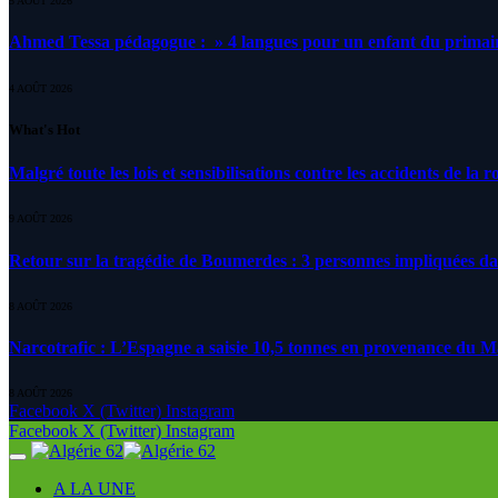
5 AOÛT 2026
Ahmed Tessa pédagogue : » 4 langues pour un enfant du primair
4 AOÛT 2026
What's Hot
Malgré toute les lois et sensibilisations contre les accidents de la 
9 AOÛT 2026
Retour sur la tragédie de Boumerdes : 3 personnes impliquées d
8 AOÛT 2026
Narcotrafic : L’Espagne a saisie 10,5 tonnes en provenance du 
8 AOÛT 2026
Facebook
X (Twitter)
Instagram
Facebook
X (Twitter)
Instagram
A LA UNE