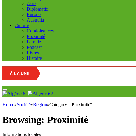
Asie
Diplomatie
Europe
Australia
Culture
Condoléances
Proximité
Famille
Podcast
Livres
Histoire
À LA UNE
Home
»
Société
»
Region
»
Category: "Proximité"
Browsing:
Proximité
Informations locales