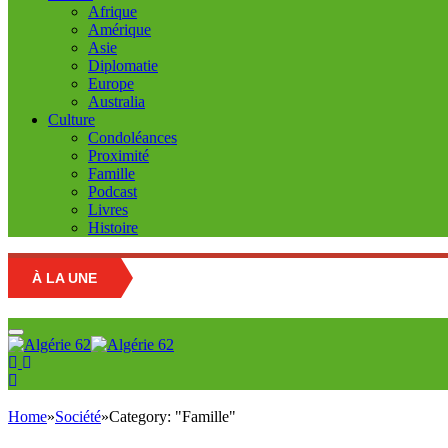
Afrique
Amérique
Asie
Diplomatie
Europe
Australia
Culture
Condoléances
Proximité
Famille
Podcast
Livres
Histoire
À LA UNE
Education nat
Home
»
Société
»
Category: "Famille"