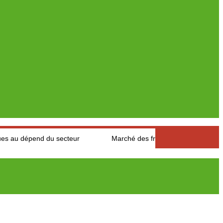
u secteur
Marché des fruits est légumes : Les producteurs des