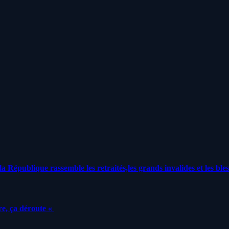
a République rassemble les retraités,les grands invalides et les bles
e, ça déroute «