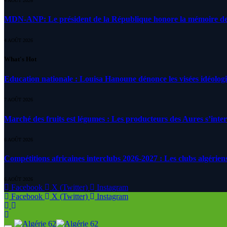
4 AOÛT 2026
MDN-ANP: Le président de la République honore la mémoire des m
4 AOÛT 2026
What's Hot
Education nationale : Louisa Hanoune dénonce les visées idéolog
7 AOÛT 2026
Marché des fruits est légumes : Les producteurs des Aures s’inte
6 AOÛT 2026
Compétitions africaines interclubs 2026-2027 : Les clubs algérien
6 AOÛT 2026
Facebook
X (Twitter)
Instagram
Facebook
X (Twitter)
Instagram