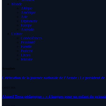
Monde
Afrique
Amérique
Asie
Diplomatie
Europe
Australia
Culture
Condoléances
Proximité
Famille
Podcast
Livres
Histoire
Actualités
Célébration de la journée nationale de l’Armée : Le président de l
5 AOÛT 2026
Ahmed Tessa pédagogue : » 4 langues pour un enfant du primair