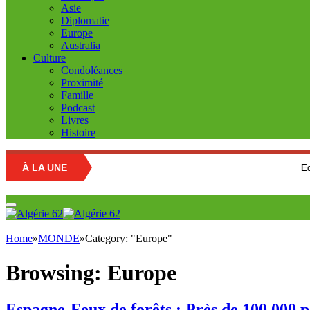
Asie
Diplomatie
Europe
Australia
Culture
Condoléances
Proximité
Famille
Podcast
Livres
Histoire
À LA UNE
Education nationa
Home
»
MONDE
»
Category: "Europe"
Browsing:
Europe
Espagne-Feux de forêts : Près de 100 000 p