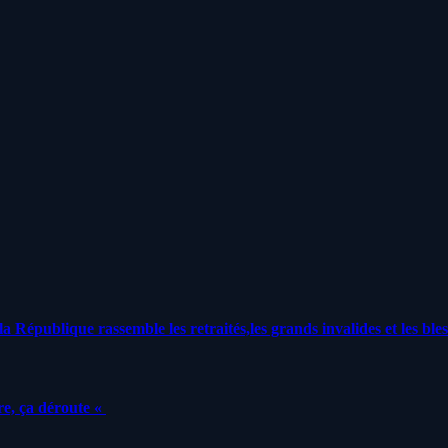
a République rassemble les retraités,les grands invalides et les bles
e, ça déroute «