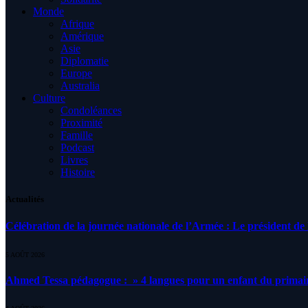
Monde
Afrique
Amérique
Asie
Diplomatie
Europe
Australia
Culture
Condoléances
Proximité
Famille
Podcast
Livres
Histoire
Actualités
Célébration de la journée nationale de l’Armée : Le président de l
5 AOÛT 2026
Ahmed Tessa pédagogue : » 4 langues pour un enfant du primair