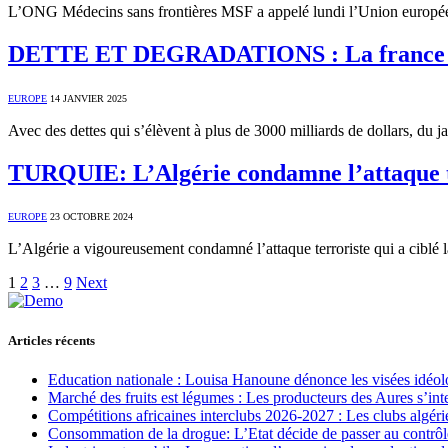
L’ONG Médecins sans frontières MSF a appelé lundi l’Union européenn
DETTE ET DEGRADATIONS : La france cr
EUROPE
14 JANVIER 2025
Avec des dettes qui s’élèvent à plus de 3000 milliards de dollars, du 
TURQUIE: L’Algérie condamne l’attaque ter
EUROPE
23 OCTOBRE 2024
L’Algérie a vigoureusement condamné l’attaque terroriste qui a ciblé
1
2
3
…
9
Next
Articles récents
Education nationale : Louisa Hanoune dénonce les visées idéol
Marché des fruits est légumes : Les producteurs des Aures s’int
Compétitions africaines interclubs 2026-2027 : Les clubs algérie
Consommation de la drogue: L’Etat décide de passer au contrôl