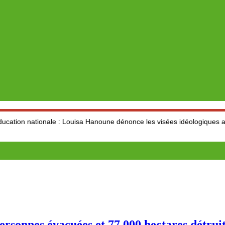
le : Louisa Hanoune dénonce les visées idéologiques au dépend du se
ersonnes évacuées et 77 000 hectares détrui