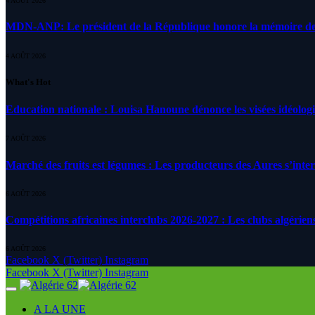
4 AOÛT 2026
MDN-ANP: Le président de la République honore la mémoire des m
4 AOÛT 2026
What's Hot
Education nationale : Louisa Hanoune dénonce les visées idéolog
7 AOÛT 2026
Marché des fruits est légumes : Les producteurs des Aures s’inte
6 AOÛT 2026
Compétitions africaines interclubs 2026-2027 : Les clubs algérien
6 AOÛT 2026
Facebook
X (Twitter)
Instagram
Facebook
X (Twitter)
Instagram
A LA UNE