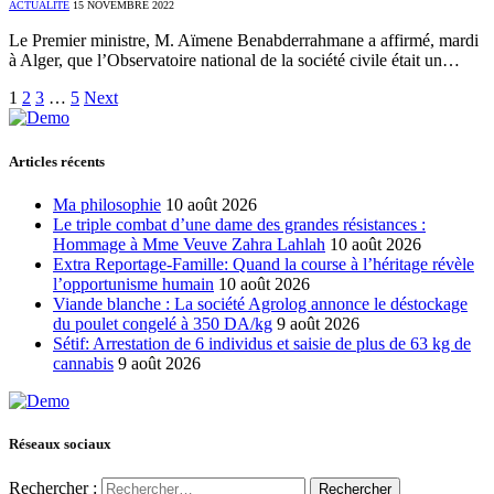
ACTUALITÉ
15 NOVEMBRE 2022
Le Premier ministre, M. Aïmene Benabderrahmane a affirmé, mardi
à Alger, que l’Observatoire national de la société civile était un…
1
2
3
…
5
Next
Articles récents
Ma philosophie
10 août 2026
Le triple combat d’une dame des grandes résistances :
Hommage à Mme Veuve Zahra Lahlah
10 août 2026
Extra Reportage-Famille: Quand la course à l’héritage révèle
l’opportunisme humain
10 août 2026
Viande blanche : La société Agrolog annonce le déstockage
du poulet congelé à 350 DA/kg
9 août 2026
Sétif: Arrestation de 6 individus et saisie de plus de 63 kg de
cannabis
9 août 2026
Réseaux sociaux
Rechercher :