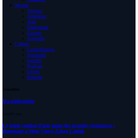
Monde
Afrique
Amérique
Asie
Diplomatie
Europe
Australia
Culture
Condoléances
Proximité
Famille
Podcast
Livres
Histoire
Actualités
Ma philosophie
10 AOÛT 2026
Le triple combat d’une dame des grandes résistances :
Hommage à Mme Veuve Zahra Lahlah