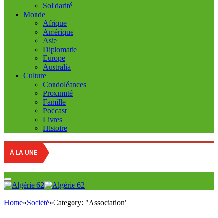
Solidarité
Monde
Afrique
Amérique
Asie
Diplomatie
Europe
Australia
Culture
Condoléances
Proximité
Famille
Podcast
Livres
Histoire
À LA UNE
Home
»
Société
»
Category: "Association"