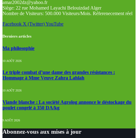
amar2002dz@yahoo.fr
Siège: 22 rue Mohamed Layachi Belouizdad Alger
Nombre de Visiteurs: 500.000 Visiteurs/Mois. Réferenecement réel
Facebook
X (Twitter)
YouTube
Derniers articles
Ma philosophie
10 AOÛT 2026
Le triple combat d’une dame des grandes résistances :
Hommage à Mme Veuve Zahra Lahlah
10 AOÛT 2026
Viande blanche : La société Agrolog annonce le déstockage du
poulet congelé à 350 DA/kg
9 AOÛT 2026
Abonnez-vous aux mises à jour