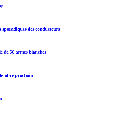
pp
s sporadiques des conducteurs
sie de 58 armes blanches
eptembre prochain
on