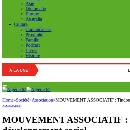
Asie
Diplomatie
Europe
Australia
Culture
Condoléances
Proximité
Famille
Podcast
Livres
Histoire
À LA UNE
Education natio
Home
»
Société
»
Association
»
MOUVEMENT ASSOCIATIF : Tindouf lanc
ASSOCIATION
MOUVEMENT ASSOCIATIF : Tind