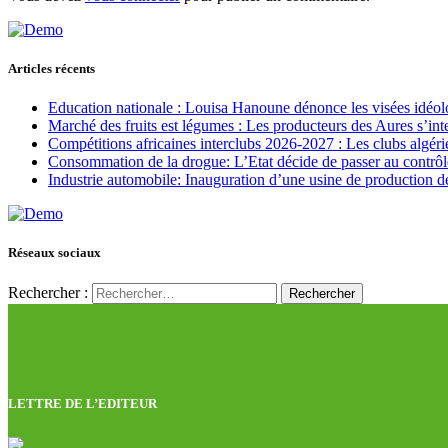
Articles récents
Education nationale : Louisa Hanoune dénonce les visées idéol
Marché des fruits est légumes : Les producteurs des Aures s’int
Compétitions africaines interclubs 2026-2027 : Les clubs algérie
Consommation de la drogue: L’Etat décide de passer au contrôl
Industrie automobile: Inauguration d’une usine de production de
Réseaux sociaux
Rechercher :
LETTRE DE L’EDITEUR