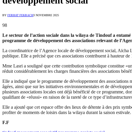
développement social
BY
FERHAT FEKRACH
3 NOVEMBRE 2025
98
Le secteur de l’action sociale dans la wilaya de Tindouf a entamé 
programme de développement des associations relevant de l’Age
La coordinatrice de l’Agence locale de développement social, Aïcha La
publique. Elle a précisé que ces associations contribuent à hauteur de 
Mme Lasri a souligné que cette contribution symbolique constitue «une
réduit considérablement les charges financières des associations bénéfic
Elle a indiqué que le programme de développement des associations met
âgées, ainsi que sur les initiatives environnementales et de développemen
plusieurs associations locales ont déjà bénéficié de ce programme, dont 
qualifiant de «réussi» en raison de la rareté de ce type d’infrastructure
Elle a ajouté que cet espace offre des lieux de détente à des prix sym
profiter de moments de loisirs dans la wilaya durant la saison estivale.
F.F