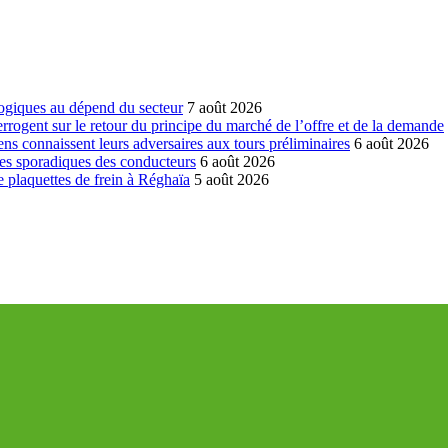
ogiques au dépend du secteur
7 août 2026
errogent sur le retour du principe du marché de l’offre et de la demande
ns connaissent leurs adversaires aux tours préliminaires
6 août 2026
es sporadiques des conducteurs
6 août 2026
 plaquettes de frein à Réghaïa
5 août 2026