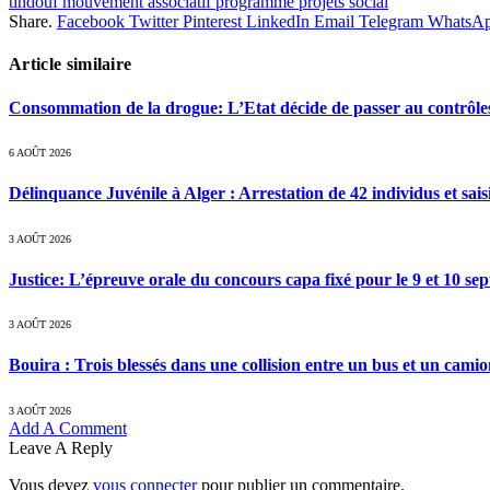
tindouf mouvement associatif programme projets social
Share.
Facebook
Twitter
Pinterest
LinkedIn
Email
Telegram
WhatsA
Article similaire
Consommation de la drogue: L’Etat décide de passer au contrôle
6 AOÛT 2026
Délinquance Juvénile à Alger : Arrestation de 42 individus et sai
3 AOÛT 2026
Justice: L’épreuve orale du concours capa fixé pour le 9 et 10 s
3 AOÛT 2026
Bouira : Trois blessés dans une collision entre un bus et un cami
3 AOÛT 2026
Add A Comment
Leave A Reply
Vous devez
vous connecter
pour publier un commentaire.