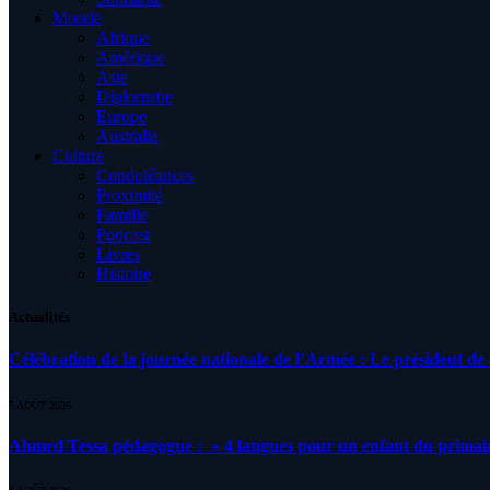
Monde
Afrique
Amérique
Asie
Diplomatie
Europe
Australia
Culture
Condoléances
Proximité
Famille
Podcast
Livres
Histoire
Actualités
Célébration de la journée nationale de l’Armée : Le président de l
5 AOÛT 2026
Ahmed Tessa pédagogue : » 4 langues pour un enfant du primair