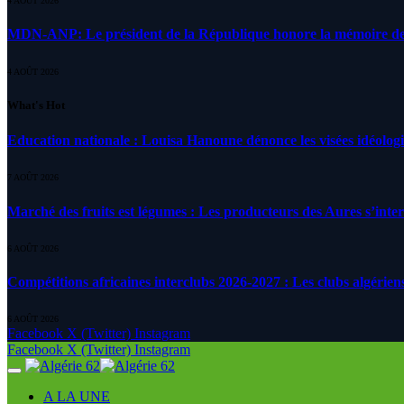
4 AOÛT 2026
MDN-ANP: Le président de la République honore la mémoire des m
4 AOÛT 2026
What's Hot
Education nationale : Louisa Hanoune dénonce les visées idéolog
7 AOÛT 2026
Marché des fruits est légumes : Les producteurs des Aures s’inte
6 AOÛT 2026
Compétitions africaines interclubs 2026-2027 : Les clubs algérien
6 AOÛT 2026
Facebook
X (Twitter)
Instagram
Facebook
X (Twitter)
Instagram
A LA UNE