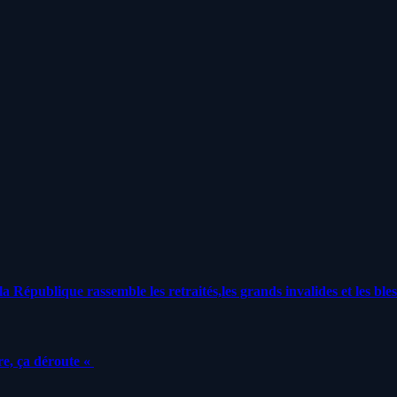
a République rassemble les retraités,les grands invalides et les bles
e, ça déroute «