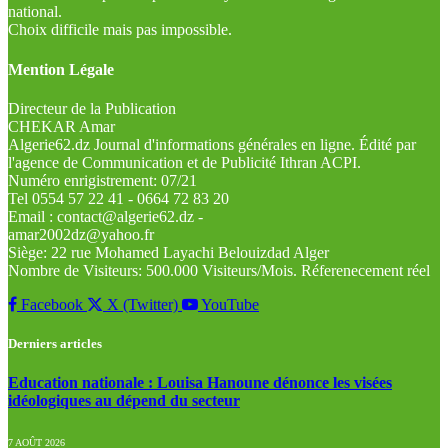
national.
Choix difficile mais pas impossible.
Mention Légale
Directeur de la Publication
CHEKAR Amar
Algerie62.dz Journal d'informations générales en ligne. Édité par
l'agence de Communication et de Publicité Ithran ACPI.
Numéro enrigistrement: 07/21
Tel 0554 57 22 41 - 0664 72 83 20
Email : contact@algerie62.dz -
amar2002dz@yahoo.fr
Siège: 22 rue Mohamed Layachi Belouizdad Alger
Nombre de Visiteurs: 500.000 Visiteurs/Mois. Réferenecement réel
Facebook
X (Twitter)
YouTube
Derniers articles
Education nationale : Louisa Hanoune dénonce les visées
idéologiques au dépend du secteur
7 AOÛT 2026