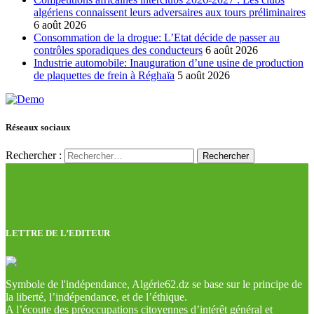
algériens connaissent leurs adversaires aux tours préliminaires
6 août 2026
Consommation de la drogue: L’Etat décide de passer au
contrôles sporadiques des conducteurs
6 août 2026
Industrie automobile: Inauguration d’une usine de production
de plaquettes de frein à Réghaïa
5 août 2026
Réseaux sociaux
Rechercher :
LETTRE DE L’EDITEUR
Symbole de l'indépendance, Algérie62.dz se base sur le principe de
la liberté, l’indépendance, et de l’éthique.
A l’écoute des préoccupations citoyennes d’intérêt général et