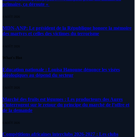
primaire, ça déroute «
4 AOÛT 2026
MDN-ANP: Le président de la République honore la mémoire
des martyrs et celles des victimes du terrorisme
4 AOÛT 2026
What's Hot
Education nationale : Louisa Hanoune dénonce les visées
idéologiques au dépend du secteur
7 AOÛT 2026
Marché des fruits est légumes : Les producteurs des Aures
s’interrogent sur le retour du principe du marché de l’offre et
de la demande
6 AOÛT 2026
Compétitions africaines interclubs 2026-2027 : Les clubs