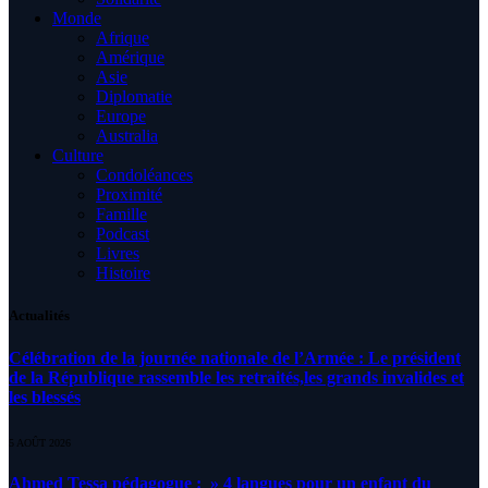
Monde
Afrique
Amérique
Asie
Diplomatie
Europe
Australia
Culture
Condoléances
Proximité
Famille
Podcast
Livres
Histoire
Actualités
Célébration de la journée nationale de l’Armée : Le président
de la République rassemble les retraités,les grands invalides et
les blessés
5 AOÛT 2026
Ahmed Tessa pédagogue : » 4 langues pour un enfant du