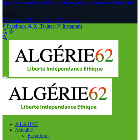
algériens connaissent leurs adversaires aux tours préliminaires
6 AOÛT 2026
Facebook
X (Twitter)
Instagram
Facebook
X (Twitter)
Instagram
A LA UNE
Actualité
Flash Infos