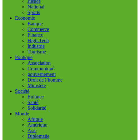
Justice
National
Sports
Economie
Banque
Commerce
Finance
High-Tech
Industrie
Tourisme
Politique
Association
Communiqué
gouvernement
Droit de l’homme
Ministère
Société
Enfance
Santé
Solidarité
Monde
Afrique
Amérique
Asie
Diplomatie