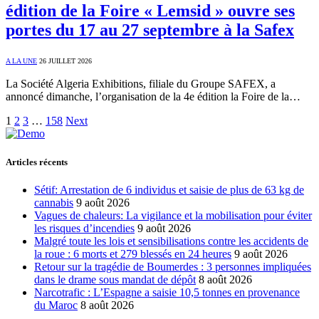
édition de la Foire « Lemsid » ouvre ses
portes du 17 au 27 septembre à la Safex
A LA UNE
26 JUILLET 2026
La Société Algeria Exhibitions, filiale du Groupe SAFEX, a
annoncé dimanche, l’organisation de la 4e édition la Foire de la…
1
2
3
…
158
Next
Articles récents
Sétif: Arrestation de 6 individus et saisie de plus de 63 kg de
cannabis
9 août 2026
Vagues de chaleurs: La vigilance et la mobilisation pour éviter
les risques d’incendies
9 août 2026
Malgré toute les lois et sensibilisations contre les accidents de
la roue : 6 morts et 279 blessés en 24 heures
9 août 2026
Retour sur la tragédie de Boumerdes : 3 personnes impliquées
dans le drame sous mandat de dépôt
8 août 2026
Narcotrafic : L’Espagne a saisie 10,5 tonnes en provenance
du Maroc
8 août 2026