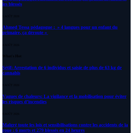
les blessés
5 AOÛT 2026
Ahmed Tessa pédagogue : » 4 langues pour un enfant du
primaire, ça déroute «
4 AOÛT 2026
What's Hot
Sétif: Arrestation de 6 individus et saisie de plus de 63 kg de
cannabis
9 AOÛT 2026
Vagues de chaleurs: La vigilance et la mobilisation pour éviter
les risques d’incendies
9 AOÛT 2026
Malgré toute les lois et sensibilisations contre les accidents de la
roue : 6 morts et 279 blessés en 24 heures