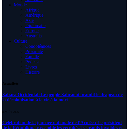
Monde
Afrique
Amérique
Asie
Diplomatie
Europe
Australia
Culture
Condoléances
Proximité
Famille
Podcast
Livres
Histoire
Actualités
Sahara Occidental: Le peuple Sahraoui brandit le drapeau de
la décolonisation à la vie à la mort
8 AOÛT 2026
Célébration de la journée nationale de l’Armée : Le président
de la République rassemble les retraités,les grands invalides et