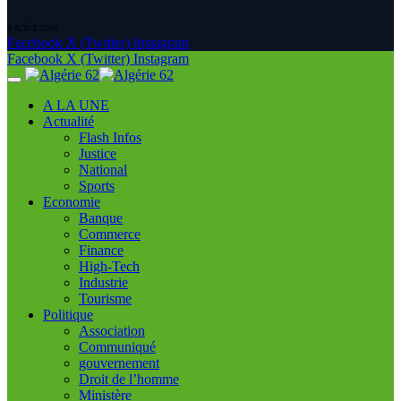
9 AOÛT 2026
Facebook
X (Twitter)
Instagram
Facebook
X (Twitter)
Instagram
A LA UNE
Actualité
Flash Infos
Justice
National
Sports
Economie
Banque
Commerce
Finance
High-Tech
Industrie
Tourisme
Politique
Association
Communiqué
gouvernement
Droit de l’homme
Ministère