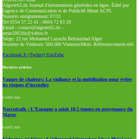
Algerie62.dz Journal d'informations générales en ligne. Édité par
l'agence de Communication et de Publicité Ithran ACPI.
Numéro enrigistrement: 07/21
Tel 0554 57 22 41 - 0664 72 83 20
Email : contact@algerie62.dz -
amar2002dz@yahoo.fr
Siège: 22 rue Mohamed Layachi Belouizdad Alger
Nombre de Visiteurs: 500.000 Visiteurs/Mois. Réferenecement réel
Facebook
X (Twitter)
YouTube
Derniers articles
Vagues de chaleurs: La vigilance et la mobilisation pour éviter
les risques d’incendies
9 AOÛT 2026
Narcotrafic : L’Espagne a saisie 10,5 tonnes en provenance du
Maroc
8 AOÛT 2026