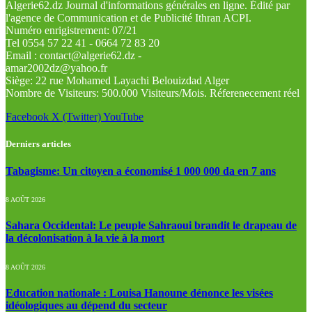
Algerie62.dz Journal d'informations générales en ligne. Édité par
l'agence de Communication et de Publicité Ithran ACPI.
Numéro enrigistrement: 07/21
Tel 0554 57 22 41 - 0664 72 83 20
Email : contact@algerie62.dz -
amar2002dz@yahoo.fr
Siège: 22 rue Mohamed Layachi Belouizdad Alger
Nombre de Visiteurs: 500.000 Visiteurs/Mois. Réferenecement réel
Facebook
X (Twitter)
YouTube
Derniers articles
Tabagisme: Un citoyen a économisé 1 000 000 da en 7 ans
8 AOÛT 2026
Sahara Occidental: Le peuple Sahraoui brandit le drapeau de
la décolonisation à la vie à la mort
8 AOÛT 2026
Education nationale : Louisa Hanoune dénonce les visées
idéologiques au dépend du secteur