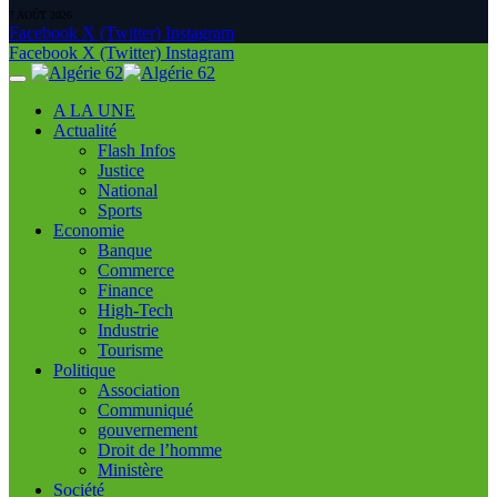
7 AOÛT 2026
Facebook
X (Twitter)
Instagram
Facebook
X (Twitter)
Instagram
A LA UNE
Actualité
Flash Infos
Justice
National
Sports
Economie
Banque
Commerce
Finance
High-Tech
Industrie
Tourisme
Politique
Association
Communiqué
gouvernement
Droit de l’homme
Ministère
Société