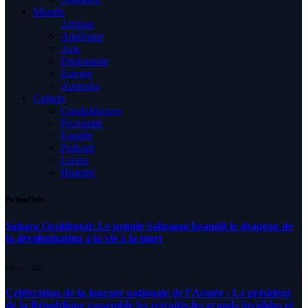
Monde
Afrique
Amérique
Asie
Diplomatie
Europe
Australia
Culture
Condoléances
Proximité
Famille
Podcast
Livres
Histoire
Actualités
Sahara Occidental: Le peuple Sahraoui brandit le drapeau de
la décolonisation à la vie à la mort
8 AOÛT 2026
Célébration de la journée nationale de l’Armée : Le président
de la République rassemble les retraités,les grands invalides et