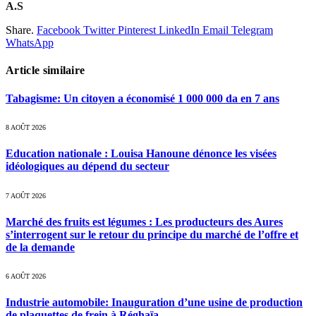
A.S
Share.
Facebook
Twitter
Pinterest
LinkedIn
Email
Telegram
WhatsApp
Article similaire
Tabagisme: Un citoyen a économisé 1 000 000 da en 7 ans
8 AOÛT 2026
Education nationale : Louisa Hanoune dénonce les visées
idéologiques au dépend du secteur
7 AOÛT 2026
Marché des fruits est légumes : Les producteurs des Aures
s’interrogent sur le retour du principe du marché de l’offre et
de la demande
6 AOÛT 2026
Industrie automobile: Inauguration d’une usine de production
de plaquettes de frein à Réghaïa