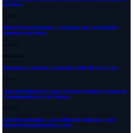
les blessés
5 AOÛT 2026
Ahmed Tessa pédagogue : » 4 langues pour un enfant du
primaire, ça déroute «
4 AOÛT 2026
What's Hot
Tabagisme: Un citoyen a économisé 1 000 000 da en 7 ans
8 AOÛT 2026
Sahara Occidental: Le peuple Sahraoui brandit le drapeau de
la décolonisation à la vie à la mort
8 AOÛT 2026
Education nationale : Louisa Hanoune dénonce les visées
idéologiques au dépend du secteur