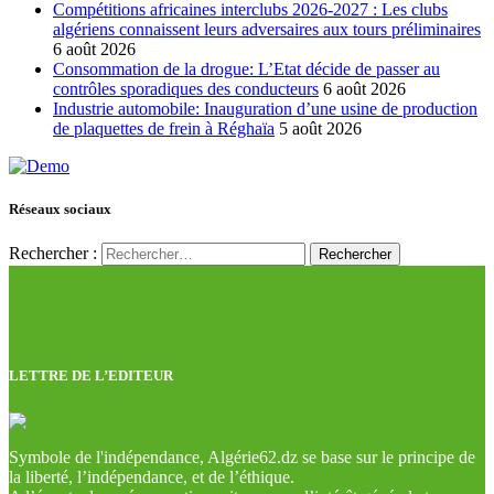
Compétitions africaines interclubs 2026-2027 : Les clubs
algériens connaissent leurs adversaires aux tours préliminaires
6 août 2026
Consommation de la drogue: L’Etat décide de passer au
contrôles sporadiques des conducteurs
6 août 2026
Industrie automobile: Inauguration d’une usine de production
de plaquettes de frein à Réghaïa
5 août 2026
Réseaux sociaux
Rechercher :
LETTRE DE L’EDITEUR
Symbole de l'indépendance, Algérie62.dz se base sur le principe de
la liberté, l’indépendance, et de l’éthique.