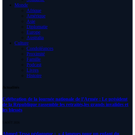
Monde
Afrique
Amérique
Asie
Diplomatie
Europe
Australia
Culture
Condoléances
Proximité
Famille
Podcast
Livres
Histoire
Actualités
Célébration de la journée nationale de l’Armée : Le président
de la République rassemble les retraités,les grands invalides et
les blessés
5 AOÛT 2026
Ahmed Tessa pédagogue : » 4 langues pour un enfant du