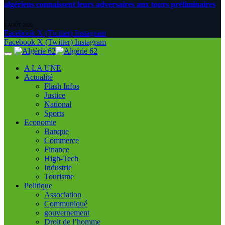
algériens connaissent leurs adversaires aux tours préliminaires
6 AOÛT 2026
Facebook
X (Twitter)
Instagram
Facebook
X (Twitter)
Instagram
A LA UNE
Actualité
Flash Infos
Justice
National
Sports
Economie
Banque
Commerce
Finance
High-Tech
Industrie
Tourisme
Politique
Association
Communiqué
gouvernement
Droit de l’homme