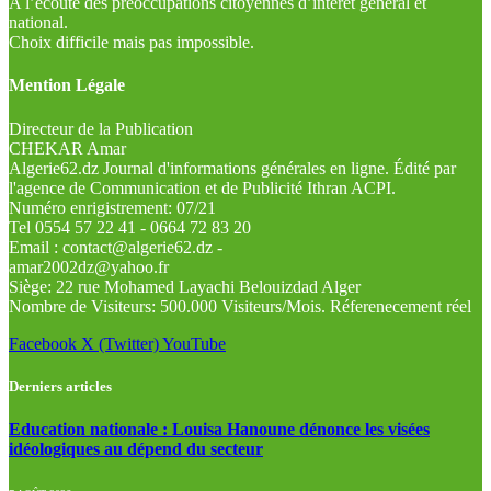
A l’écoute des préoccupations citoyennes d’intérêt général et
national.
Choix difficile mais pas impossible.
Mention Légale
Directeur de la Publication
CHEKAR Amar
Algerie62.dz Journal d'informations générales en ligne. Édité par
l'agence de Communication et de Publicité Ithran ACPI.
Numéro enrigistrement: 07/21
Tel 0554 57 22 41 - 0664 72 83 20
Email : contact@algerie62.dz -
amar2002dz@yahoo.fr
Siège: 22 rue Mohamed Layachi Belouizdad Alger
Nombre de Visiteurs: 500.000 Visiteurs/Mois. Réferenecement réel
Facebook
X (Twitter)
YouTube
Derniers articles
Education nationale : Louisa Hanoune dénonce les visées
idéologiques au dépend du secteur