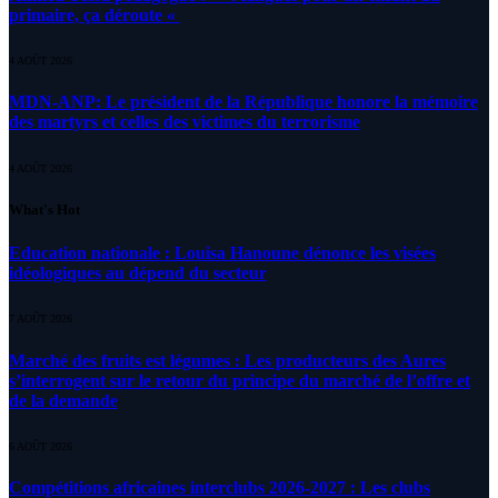
primaire, ça déroute «
4 AOÛT 2026
MDN-ANP: Le président de la République honore la mémoire
des martyrs et celles des victimes du terrorisme
4 AOÛT 2026
What's Hot
Education nationale : Louisa Hanoune dénonce les visées
idéologiques au dépend du secteur
7 AOÛT 2026
Marché des fruits est légumes : Les producteurs des Aures
s’interrogent sur le retour du principe du marché de l’offre et
de la demande
6 AOÛT 2026
Compétitions africaines interclubs 2026-2027 : Les clubs