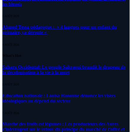
les blessés
5 AOÛT 2026
Ahmed Tessa pédagogue : » 4 langues pour un enfant du
primaire, ça déroute «
4 AOÛT 2026
What's Hot
Sahara Occidental: Le peuple Sahraoui brandit le drapeau de
la décolonisation à la vie à la mort
8 AOÛT 2026
Education nationale : Louisa Hanoune dénonce les visées
idéologiques au dépend du secteur
7 AOÛT 2026
Marché des fruits est légumes : Les producteurs des Aures
s’interrogent sur le retour du principe du marché de l’offre et