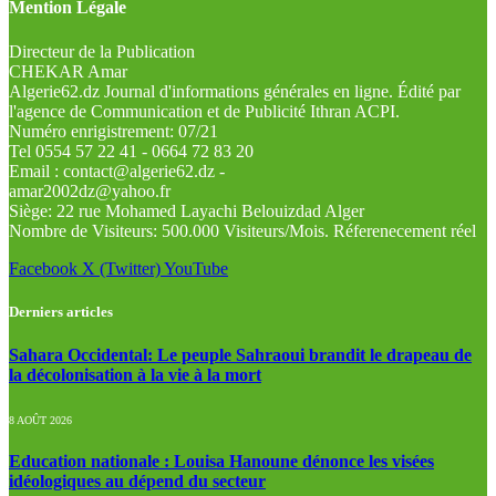
Mention Légale
Directeur de la Publication
CHEKAR Amar
Algerie62.dz Journal d'informations générales en ligne. Édité par
l'agence de Communication et de Publicité Ithran ACPI.
Numéro enrigistrement: 07/21
Tel 0554 57 22 41 - 0664 72 83 20
Email : contact@algerie62.dz -
amar2002dz@yahoo.fr
Siège: 22 rue Mohamed Layachi Belouizdad Alger
Nombre de Visiteurs: 500.000 Visiteurs/Mois. Réferenecement réel
Facebook
X (Twitter)
YouTube
Derniers articles
Sahara Occidental: Le peuple Sahraoui brandit le drapeau de
la décolonisation à la vie à la mort
8 AOÛT 2026
Education nationale : Louisa Hanoune dénonce les visées
idéologiques au dépend du secteur