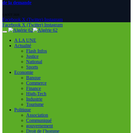
de la demande
6 AOÛT 2026
Facebook
X (Twitter)
Instagram
Facebook
X (Twitter)
Instagram
A LA UNE
Actualité
Flash Infos
Justice
National
Sports
Economie
Banque
Commerce
Finance
High-Tech
Industrie
Tourisme
Politique
Association
Communiqué
gouvernement
Droit de l’homme