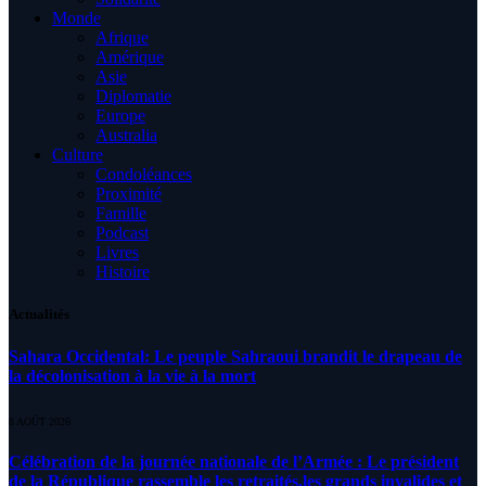
Monde
Afrique
Amérique
Asie
Diplomatie
Europe
Australia
Culture
Condoléances
Proximité
Famille
Podcast
Livres
Histoire
Actualités
Sahara Occidental: Le peuple Sahraoui brandit le drapeau de
la décolonisation à la vie à la mort
8 AOÛT 2026
Célébration de la journée nationale de l’Armée : Le président
de la République rassemble les retraités,les grands invalides et