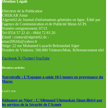
Mention Légale
Directeur de la Publication
CHEKAR Amar
Algerie62.dz Journal d'informations générales en ligne. Édité par
l'agence de Communication et de Publicité Ithran ACPI.
Numéro enrigistrement: 07/21
Tel 0554 57 22 41 - 0664 72 83 20
Email : contact@algerie62.dz -
amar2002dz@yahoo.fr
Siège: 22 rue Mohamed Layachi Belouizdad Alger
Nombre de Visiteurs: 500.000 Visiteurs/Mois. Réferenecement réel
Facebook
X (Twitter)
YouTube
Derniers articles
Narcotrafic : L’Espagne a saisie 10,5 tonnes en provenance du
Maroc
8 AOÛT 2026
Kidnapee au Niger : L’Allemand Ulumaskan Sinan libéré par
les services de la Sécurité de l’Armée