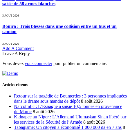
saisie de 58 armes blanches
3 AOÛT 2026
Bouira : Trois blessés dans une collision entre un bus et un
camion
3 AOÛT 2026
Add A Comment
Leave A Reply
Vous devez
vous connecter
pour publier un commentaire.
Articles récents
Retour sur la tragédie de Boumerdes : 3 personnes impliquées
dans le drame sous mandat de dépôt
8 août 2026
Narcotrafic : L’Espagne a saisie 10,5 tonnes en provenance
du Maroc
8 août 2026
Kidnapee au Niger : L’Allemand Ulumaskan Sinan libéré par
les services de la Sécurité de l’Armée
8 août 2026
Tabagisme: Un citoyen a économisé 1 000 000 da en 7 ans
8