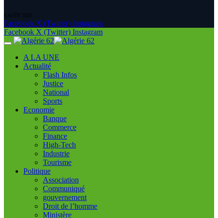
8 AOÛT 2026
Facebook
X (Twitter)
Instagram
Facebook
X (Twitter)
Instagram
A LA UNE
Actualité
Flash Infos
Justice
National
Sports
Economie
Banque
Commerce
Finance
High-Tech
Industrie
Tourisme
Politique
Association
Communiqué
gouvernement
Droit de l’homme
Ministère