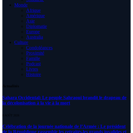
Monde
Afrique
Amérique
Asie
Diplomatie
Europe
Australia
Culture
Condoléances
Proximité
Famille
Podcast
Livres
Histoire
Actualités
Sahara Occidental: Le peuple Sahraoui brandit le drapeau de
la décolonisation à la vie à la mort
8 AOÛT 2026
Célébration de la journée nationale de l’Armée : Le président
de la République rassemble les retraités,les grands invalides et