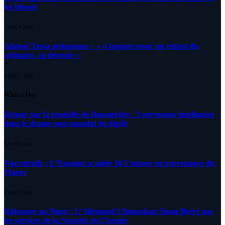
les blessés
5 AOÛT 2026
Ahmed Tessa pédagogue : » 4 langues pour un enfant du
primaire, ça déroute «
4 AOÛT 2026
What's Hot
Retour sur la tragédie de Boumerdes : 3 personnes impliquées
dans le drame sous mandat de dépôt
8 AOÛT 2026
Narcotrafic : L’Espagne a saisie 10,5 tonnes en provenance du
Maroc
8 AOÛT 2026
Kidnapee au Niger : L’Allemand Ulumaskan Sinan libéré par
les services de la Sécurité de l’Armée