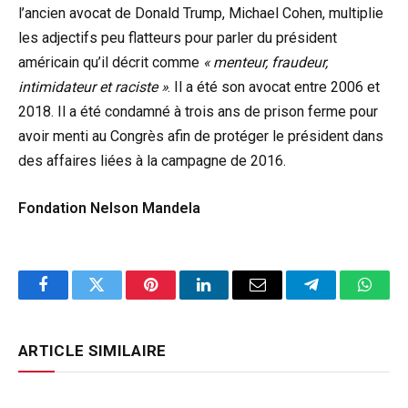
l’ancien avocat de Donald Trump, Michael Cohen, multiplie
les adjectifs peu flatteurs pour parler du président
américain qu’il décrit comme
« menteur, fraudeur,
intimidateur et raciste »
. Il a été son avocat entre 2006 et
2018. Il a été condamné à trois ans de prison ferme pour
avoir menti au Congrès afin de protéger le président dans
des affaires liées à la campagne de 2016.
Fondation Nelson Mandela
Facebook
Twitter
Pinterest
LinkedIn
Email
Telegram
Whats
ARTICLE SIMILAIRE