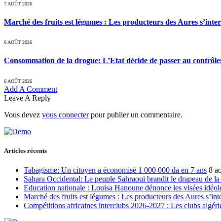
7 AOÛT 2026
Marché des fruits est légumes : Les producteurs des Aures s’inte
6 AOÛT 2026
Consommation de la drogue: L’Etat décide de passer au contrôle
6 AOÛT 2026
Add A Comment
Leave A Reply
Vous devez
vous connecter
pour publier un commentaire.
Articles récents
Tabagisme: Un citoyen a économisé 1 000 000 da en 7 ans
8 a
Sahara Occidental: Le peuple Sahraoui brandit le drapeau de la d
Education nationale : Louisa Hanoune dénonce les visées idéol
Marché des fruits est légumes : Les producteurs des Aures s’int
Compétitions africaines interclubs 2026-2027 : Les clubs algérie