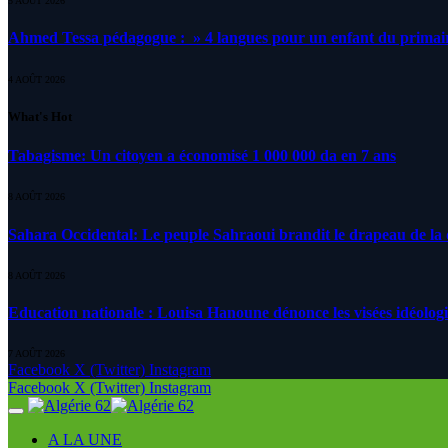
5 AOÛT 2026
Ahmed Tessa pédagogue : » 4 langues pour un enfant du primair
4 AOÛT 2026
What's Hot
Tabagisme: Un citoyen a économisé 1 000 000 da en 7 ans
8 AOÛT 2026
Sahara Occidental: Le peuple Sahraoui brandit le drapeau de la d
8 AOÛT 2026
Education nationale : Louisa Hanoune dénonce les visées idéolog
7 AOÛT 2026
Facebook
X (Twitter)
Instagram
Facebook
X (Twitter)
Instagram
A LA UNE