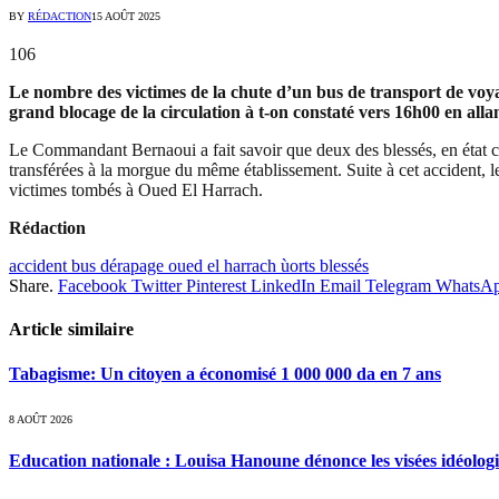
BY
RÉDACTION
15 AOÛT 2025
106
Le nombre des victimes de la chute d’un bus de transport de voy
grand blocage de la circulation à t-on constaté vers 16h00 en all
Le Commandant Bernaoui a fait savoir que deux des blessés, en état crit
transférées à la morgue du même établissement. Suite à cet accident, le
victimes tombés à Oued El Harrach.
Rédaction
accident bus dérapage oued el harrach ùorts blessés
Share.
Facebook
Twitter
Pinterest
LinkedIn
Email
Telegram
WhatsA
Article similaire
Tabagisme: Un citoyen a économisé 1 000 000 da en 7 ans
8 AOÛT 2026
Education nationale : Louisa Hanoune dénonce les visées idéolog