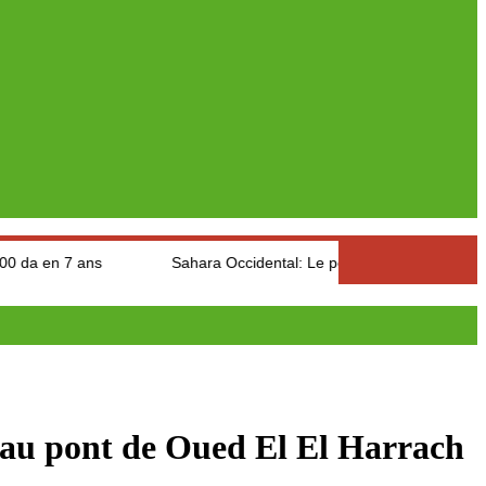
s
Sahara Occidental: Le peuple Sahraoui brandit le drapeau de 
 au pont de Oued El El Harrach