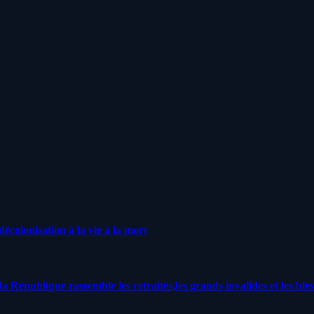
écolonisation à la vie à la mort
a République rassemble les retraités,les grands invalides et les bles