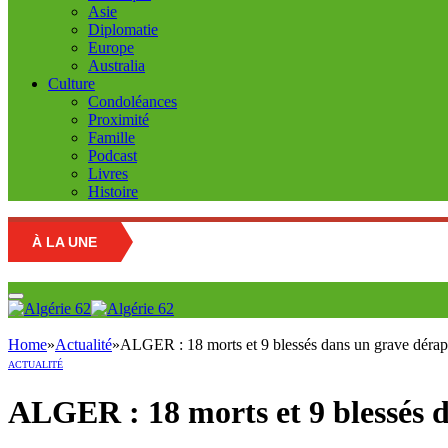
Asie
Diplomatie
Europe
Australia
Culture
Condoléances
Proximité
Famille
Podcast
Livres
Histoire
À LA UNE
Home
»
Actualité
»
ALGER : 18 morts et 9 blessés dans un grave dérap
ACTUALITÉ
ALGER : 18 morts et 9 blessés 