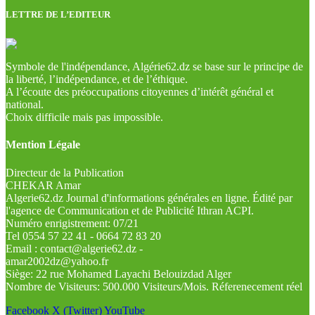
LETTRE DE L’EDITEUR
Symbole de l'indépendance, Algérie62.dz se base sur le principe de
la liberté, l’indépendance, et de l’éthique.
A l’écoute des préoccupations citoyennes d’intérêt général et
national.
Choix difficile mais pas impossible.
Mention Légale
Directeur de la Publication
CHEKAR Amar
Algerie62.dz Journal d'informations générales en ligne. Édité par
l'agence de Communication et de Publicité Ithran ACPI.
Numéro enrigistrement: 07/21
Tel 0554 57 22 41 - 0664 72 83 20
Email : contact@algerie62.dz -
amar2002dz@yahoo.fr
Siège: 22 rue Mohamed Layachi Belouizdad Alger
Nombre de Visiteurs: 500.000 Visiteurs/Mois. Réferenecement réel
Facebook
X (Twitter)
YouTube