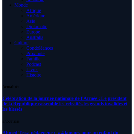
Monde
Afrique
Amérique
Asie
Diplomatie
Europe
Australia
Culture
Condoléances
Proximité
Famille
Podcast
Livres
Histoire
Actualités
Célébration de la journée nationale de l’Armée : Le président
de la République rassemble les retraités,les grands invalides et
les blessés
5 AOÛT 2026
Ahmed Tessa pédagogue : » 4 langues pour un enfant du