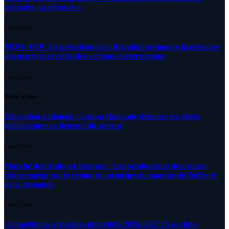
primaire, ça déroute «
4 AOÛT 2026
MDN-ANP: Le président de la République honore la mémoire
des martyrs et celles des victimes du terrorisme
4 AOÛT 2026
What's Hot
Education nationale : Louisa Hanoune dénonce les visées
idéologiques au dépend du secteur
7 AOÛT 2026
Marché des fruits est légumes : Les producteurs des Aures
s’interrogent sur le retour du principe du marché de l’offre et
de la demande
6 AOÛT 2026
Compétitions africaines interclubs 2026-2027 : Les clubs