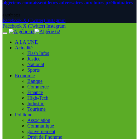
algériens connaissent leurs adversaires aux tours préliminaires
6 AOÛT 2026
Facebook
X (Twitter)
Instagram
Facebook
X (Twitter)
Instagram
A LA UNE
Actualité
Flash Infos
Justice
National
Sports
Economie
Banque
Commerce
Finance
High-Tech
Industrie
Tourisme
Politique
Association
Communiqué
gouvernement
Droit de l’homme