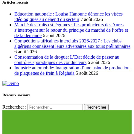
Articles récents
Education nationale : Louisa Hanoune dénonce les visées
idéologiques au dépend du secteur
7 août 2026
Marché des fruits est légumes : Les producteurs des Aures
s’interrogent sur le retour du principe du marché de l’offre et
de la demande
6 août 2026
Compétitions africaines interclubs 2026-2027 : Les clubs
algériens connaissent leurs adversaires aux tours préliminaires
6 août 2026
Consommation de la drogue: L’Etat décide de passer au
contrôles sporadiques des conducteurs
6 août 2026
Industrie automobile: Inauguration d’une usine de production
de plaquettes de frein à Réghaïa
5 août 2026
Réseaux sociaux
Rechercher :