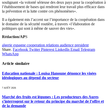
soulignant «la volonté sérieuse des deux pays pour la coopération à
l’établissement de bases qui rendront leur travail plus efficace dans
la prévention et la lutte contre ces phénomènes».
Il a également mis l’accent sur l’importance de la coopération dans
le domaine de la sécurité routière, à travers «l’élaboration de
politiques qui sont à même de sauver des vies».
Rédaction/AP
S
algerie espagne cooperation relations audience president
Share.
Facebook
Twitter
Pinterest
LinkedIn
Email
Telegram
WhatsApp
Article similaire
Education nationale : Louisa Hanoune dénonce les visées
idéologiques au dépend du secteur
7 AOÛT 2026
Marché des fruits est légumes : Les producteurs des Aures
s’interrogent sur le retour du principe du marché de l’offre et
de la demande