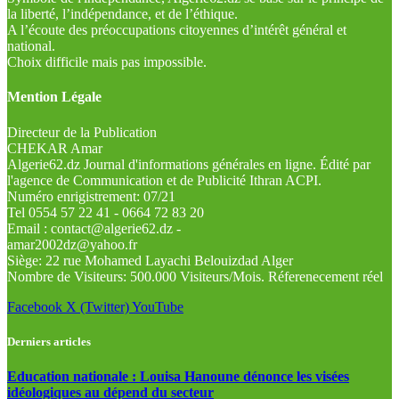
la liberté, l’indépendance, et de l’éthique.
A l’écoute des préoccupations citoyennes d’intérêt général et
national.
Choix difficile mais pas impossible.
Mention Légale
Directeur de la Publication
CHEKAR Amar
Algerie62.dz Journal d'informations générales en ligne. Édité par
l'agence de Communication et de Publicité Ithran ACPI.
Numéro enrigistrement: 07/21
Tel 0554 57 22 41 - 0664 72 83 20
Email : contact@algerie62.dz -
amar2002dz@yahoo.fr
Siège: 22 rue Mohamed Layachi Belouizdad Alger
Nombre de Visiteurs: 500.000 Visiteurs/Mois. Réferenecement réel
Facebook
X (Twitter)
YouTube
Derniers articles
Education nationale : Louisa Hanoune dénonce les visées
idéologiques au dépend du secteur