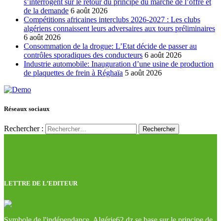
s’interrogent sur le retour du principe du marché de l’offre et
de la demande
6 août 2026
Compétitions africaines interclubs 2026-2027 : Les clubs
algériens connaissent leurs adversaires aux tours préliminaires
6 août 2026
Consommation de la drogue: L’Etat décide de passer au
contrôles sporadiques des conducteurs
6 août 2026
Industrie automobile: Inauguration d’une usine de production
de plaquettes de frein à Réghaïa
5 août 2026
Réseaux sociaux
Rechercher :
LETTRE DE L’EDITEUR
Symbole de l'indépendance, Algérie62.dz se base sur le principe de