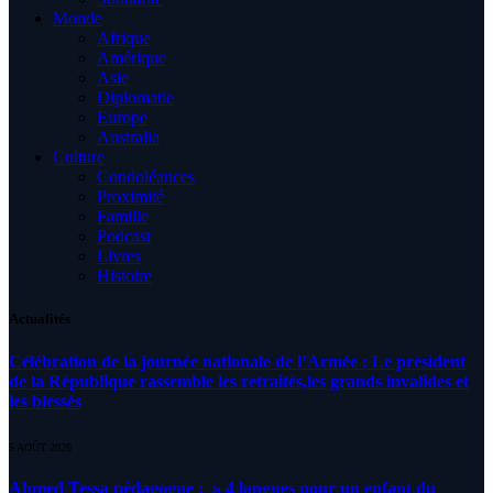
Monde
Afrique
Amérique
Asie
Diplomatie
Europe
Australia
Culture
Condoléances
Proximité
Famille
Podcast
Livres
Histoire
Actualités
Célébration de la journée nationale de l’Armée : Le président
de la République rassemble les retraités,les grands invalides et
les blessés
5 AOÛT 2026
Ahmed Tessa pédagogue : » 4 langues pour un enfant du