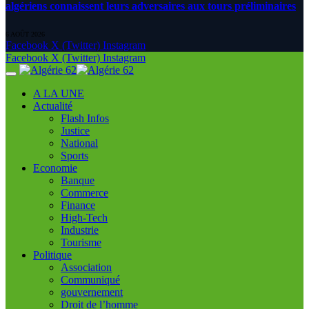
algériens connaissent leurs adversaires aux tours préliminaires
6 AOÛT 2026
Facebook
X (Twitter)
Instagram
Facebook
X (Twitter)
Instagram
A LA UNE
Actualité
Flash Infos
Justice
National
Sports
Economie
Banque
Commerce
Finance
High-Tech
Industrie
Tourisme
Politique
Association
Communiqué
gouvernement
Droit de l’homme