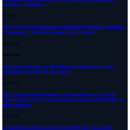
primaire, ça déroute «
4 AOÛT 2026
MDN-ANP: Le président de la République honore la mémoire
des martyrs et celles des victimes du terrorisme
4 AOÛT 2026
What's Hot
Education nationale : Louisa Hanoune dénonce les visées
idéologiques au dépend du secteur
7 AOÛT 2026
Marché des fruits est légumes : Les producteurs des Aures
s’interrogent sur le retour du principe du marché de l’offre et
de la demande
6 AOÛT 2026
Compétitions africaines interclubs 2026-2027 : Les clubs