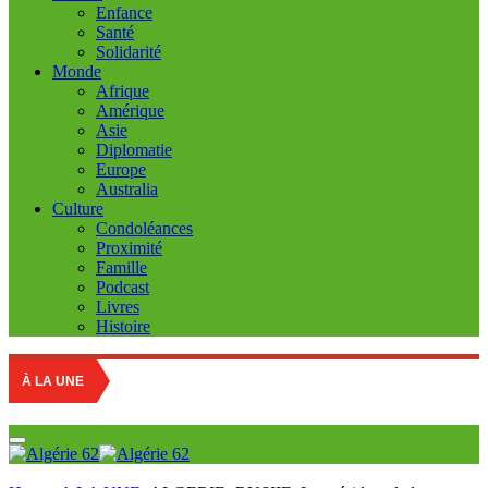
Enfance
Santé
Solidarité
Monde
Afrique
Amérique
Asie
Diplomatie
Europe
Australia
Culture
Condoléances
Proximité
Famille
Podcast
Livres
Histoire
À LA UNE