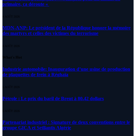
primaire, ça déroute «
4 AOÛT 2026
MDN-ANP: Le président de la République honore la mémoire
des martyrs et celles des victimes du terrorisme
4 AOÛT 2026
What's Hot
Industrie automobile: Inauguration d’une usine de production
de plaquettes de frein à Réghaïa
5 AOÛT 2026
Pétrole : Le prix du baril de Brent à 80.42 dollars
5 AOÛT 2026
Partenariat industriel : Signature de deux conventions entre le
groupe GICA et Setllantis Algérie