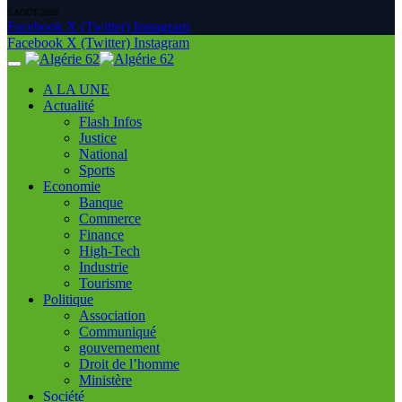
5 AOÛT 2026
Facebook
X (Twitter)
Instagram
Facebook
X (Twitter)
Instagram
A LA UNE
Actualité
Flash Infos
Justice
National
Sports
Economie
Banque
Commerce
Finance
High-Tech
Industrie
Tourisme
Politique
Association
Communiqué
gouvernement
Droit de l’homme
Ministère
Société