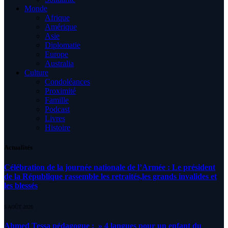
Monde
Afrique
Amérique
Asie
Diplomatie
Europe
Australia
Culture
Condoléances
Proximité
Famille
Podcast
Livres
Histoire
Actualités
Célébration de la journée nationale de l’Armée : Le président
de la République rassemble les retraités,les grands invalides et
les blessés
5 AOÛT 2026
Ahmed Tessa pédagogue : » 4 langues pour un enfant du