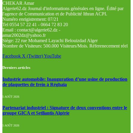
CHEKAR Amar
Algerie62.dz Journal d'informations générales en ligne. Édité par
l'agence de Communication et de Publicité Ithran ACPI.
Numéro enrigistrement: 07/21
Tel 0554 57 22 41 - 0664 72 83 20
Email : contact@algerie62.dz -
amar2002dz@yahoo.fr
Siège: 22 rue Mohamed Layachi Belouizdad Alger
Nombre de Visiteurs: 500.000 Visiteurs/Mois. Réferenecement réel
Facebook
X (Twitter)
YouTube
Derniers articles
Industrie automobile: Inauguration d’une usine de production
de plaquettes de frein à Réghaïa
5 AOÛT 2026
Partenariat industriel : Signature de deux conventions entre le
groupe GICA et Setllantis Algérie
5 AOÛT 2026