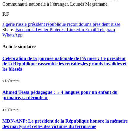
Communauté nationale à l’étranger, Lounès Magramane.
F.F
algerie russie président république reçoit douma president russe
Share.
Facebook
Twitter
Pinterest
LinkedIn
Email
Telegram
WhatsApp
Article similaire
Célébration de la journée nationale de l’Armée : Le président
de la République rassemble les retraités,les grands invalides et
les blessés
5 AOÛT 2026
Ahmed Tessa pédagogue : » 4 langues pour un enfant du
primaire, ça déroute «
4 AOÛT 2026
MDN-ANP: Le président de la République honore la mémoire
des martyrs et celles des victimes du terrorisme