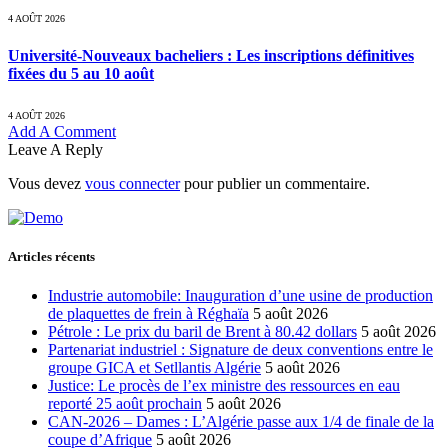
4 AOÛT 2026
Université-Nouveaux bacheliers : Les inscriptions définitives
fixées du 5 au 10 août
4 AOÛT 2026
Add A Comment
Leave A Reply
Vous devez
vous connecter
pour publier un commentaire.
Articles récents
Industrie automobile: Inauguration d’une usine de production
de plaquettes de frein à Réghaïa
5 août 2026
Pétrole : Le prix du baril de Brent à 80.42 dollars
5 août 2026
Partenariat industriel : Signature de deux conventions entre le
groupe GICA et Setllantis Algérie
5 août 2026
Justice: Le procès de l’ex ministre des ressources en eau
reporté 25 août prochain
5 août 2026
CAN-2026 – Dames : L’Algérie passe aux 1/4 de finale de la
coupe d’Afrique
5 août 2026