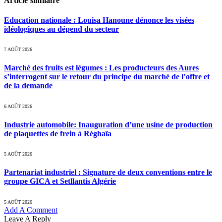
Article similaire
Education nationale : Louisa Hanoune dénonce les visées
idéologiques au dépend du secteur
7 AOÛT 2026
Marché des fruits est légumes : Les producteurs des Aures
s’interrogent sur le retour du principe du marché de l’offre et
de la demande
6 AOÛT 2026
Industrie automobile: Inauguration d’une usine de production
de plaquettes de frein à Réghaïa
5 AOÛT 2026
Partenariat industriel : Signature de deux conventions entre le
groupe GICA et Setllantis Algérie
5 AOÛT 2026
Add A Comment
Leave A Reply