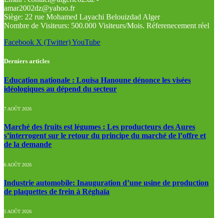
amar2002dz@yahoo.fr
Siège: 22 rue Mohamed Layachi Belouizdad Alger
Nombre de Visiteurs: 500.000 Visiteurs/Mois. Réferenecement réel
Facebook
X (Twitter)
YouTube
Derniers articles
Education nationale : Louisa Hanoune dénonce les visées
idéologiques au dépend du secteur
7 AOÛT 2026
Marché des fruits est légumes : Les producteurs des Aures
s’interrogent sur le retour du principe du marché de l’offre et
de la demande
6 AOÛT 2026
Industrie automobile: Inauguration d’une usine de production
de plaquettes de frein à Réghaïa
5 AOÛT 2026