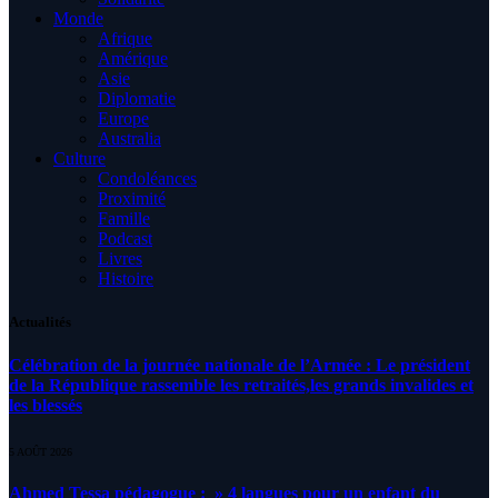
Monde
Afrique
Amérique
Asie
Diplomatie
Europe
Australia
Culture
Condoléances
Proximité
Famille
Podcast
Livres
Histoire
Actualités
Célébration de la journée nationale de l’Armée : Le président
de la République rassemble les retraités,les grands invalides et
les blessés
5 AOÛT 2026
Ahmed Tessa pédagogue : » 4 langues pour un enfant du