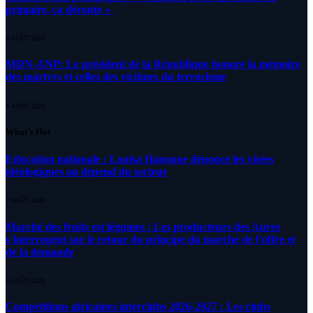
primaire, ça déroute «
4 AOÛT 2026
MDN-ANP: Le président de la République honore la mémoire
des martyrs et celles des victimes du terrorisme
4 AOÛT 2026
What's Hot
Education nationale : Louisa Hanoune dénonce les visées
idéologiques au dépend du secteur
7 AOÛT 2026
Marché des fruits est légumes : Les producteurs des Aures
s’interrogent sur le retour du principe du marché de l’offre et
de la demande
6 AOÛT 2026
Compétitions africaines interclubs 2026-2027 : Les clubs