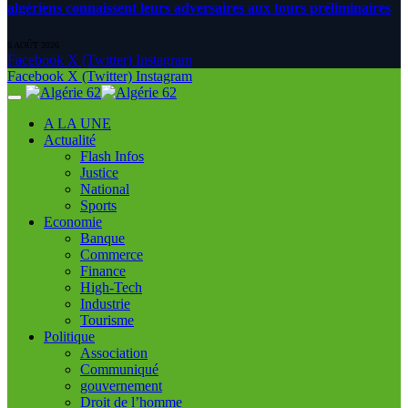
algériens connaissent leurs adversaires aux tours préliminaires
6 AOÛT 2026
Facebook
X (Twitter)
Instagram
Facebook
X (Twitter)
Instagram
A LA UNE
Actualité
Flash Infos
Justice
National
Sports
Economie
Banque
Commerce
Finance
High-Tech
Industrie
Tourisme
Politique
Association
Communiqué
gouvernement
Droit de l’homme