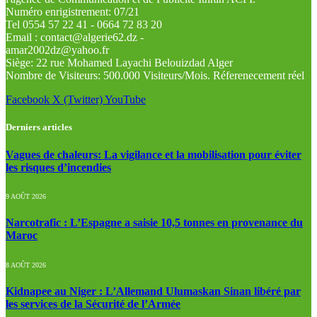
Numéro enrigistrement: 07/21
Tel 0554 57 22 41 - 0664 72 83 20
Email : contact@algerie62.dz -
amar2002dz@yahoo.fr
Siège: 22 rue Mohamed Layachi Belouizdad Alger
Nombre de Visiteurs: 500.000 Visiteurs/Mois. Réferenecement réel
Facebook
X (Twitter)
YouTube
Derniers articles
Vagues de chaleurs: La vigilance et la mobilisation pour éviter
les risques d’incendies
9 AOÛT 2026
Narcotrafic : L’Espagne a saisie 10,5 tonnes en provenance du
Maroc
8 AOÛT 2026
Kidnapee au Niger : L’Allemand Ulumaskan Sinan libéré par
les services de la Sécurité de l’Armée