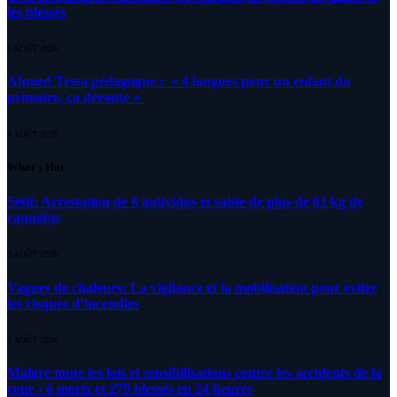
les blessés
5 AOÛT 2026
Ahmed Tessa pédagogue : » 4 langues pour un enfant du
primaire, ça déroute «
4 AOÛT 2026
What's Hot
Sétif: Arrestation de 6 individus et saisie de plus de 63 kg de
cannabis
9 AOÛT 2026
Vagues de chaleurs: La vigilance et la mobilisation pour éviter
les risques d’incendies
9 AOÛT 2026
Malgré toute les lois et sensibilisations contre les accidents de la
roue : 6 morts et 279 blessés en 24 heures