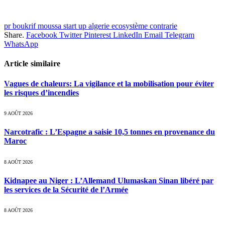
pr boukrif moussa start up algerie ecosystème contrarie
Share.
Facebook
Twitter
Pinterest
LinkedIn
Email
Telegram
WhatsApp
Article similaire
Vagues de chaleurs: La vigilance et la mobilisation pour éviter
les risques d’incendies
9 AOÛT 2026
Narcotrafic : L’Espagne a saisie 10,5 tonnes en provenance du
Maroc
8 AOÛT 2026
Kidnapee au Niger : L’Allemand Ulumaskan Sinan libéré par
les services de la Sécurité de l’Armée
8 AOÛT 2026