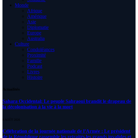
Monde
Afrique
Amérique
Asie
Diplomatie
Europe
Australia
Culture
Condoléances
Proximité
Famille
Podcast
Livres
Histoire
Actualités
Sahara Occidental: Le peuple Sahraoui brandit le drapeau de
la décolonisation à la vie à la mort
8 AOÛT 2026
Célébration de la journée nationale de l’Armée : Le président
de la République rassemble les retraités,les grands invalides et