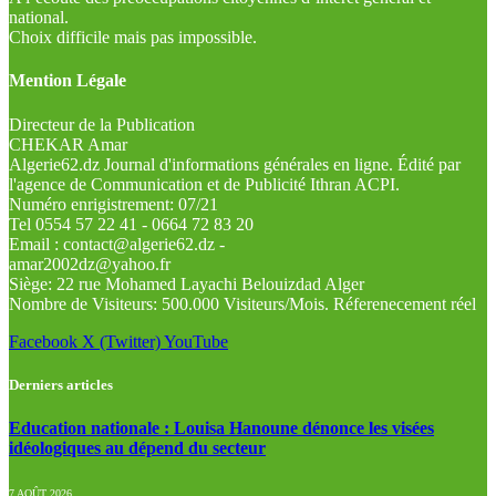
national.
Choix difficile mais pas impossible.
Mention Légale
Directeur de la Publication
CHEKAR Amar
Algerie62.dz Journal d'informations générales en ligne. Édité par
l'agence de Communication et de Publicité Ithran ACPI.
Numéro enrigistrement: 07/21
Tel 0554 57 22 41 - 0664 72 83 20
Email : contact@algerie62.dz -
amar2002dz@yahoo.fr
Siège: 22 rue Mohamed Layachi Belouizdad Alger
Nombre de Visiteurs: 500.000 Visiteurs/Mois. Réferenecement réel
Facebook
X (Twitter)
YouTube
Derniers articles
Education nationale : Louisa Hanoune dénonce les visées
idéologiques au dépend du secteur
7 AOÛT 2026