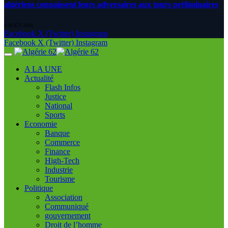
algériens connaissent leurs adversaires aux tours préliminaires
6 AOÛT 2026
Facebook
X (Twitter)
Instagram
Facebook
X (Twitter)
Instagram
A LA UNE
Actualité
Flash Infos
Justice
National
Sports
Economie
Banque
Commerce
Finance
High-Tech
Industrie
Tourisme
Politique
Association
Communiqué
gouvernement
Droit de l’homme