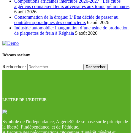
Compétitions africaines interclubs 2026-2027 : Les clubs
algériens connaissent leurs adversaires aux tours préliminaires
6 août 2026
Consommation de la drogue: L’Etat décide de passer au
contrôles sporadiques des conducteurs
6 août 2026
Industrie automobile: Inauguration d’une usine de production
de plaquettes de frein à Réghaïa
5 août 2026
Réseaux sociaux
Rechercher :
LETTRE DE L’EDITEUR
Symbole de l'indépendance, Algérie62.dz se base sur le principe de
la liberté, l’indépendance, et de l’éthique.
A l’écoute des préoccupations citoyennes d’intérêt général et