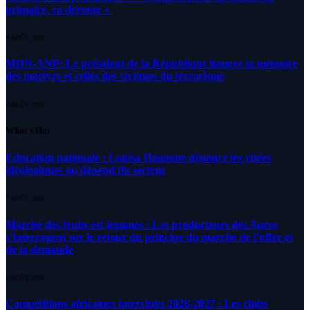
primaire, ça déroute «
4 AOÛT 2026
MDN-ANP: Le président de la République honore la mémoire
des martyrs et celles des victimes du terrorisme
4 AOÛT 2026
What's Hot
Education nationale : Louisa Hanoune dénonce les visées
idéologiques au dépend du secteur
7 AOÛT 2026
Marché des fruits est légumes : Les producteurs des Aures
s’interrogent sur le retour du principe du marché de l’offre et
de la demande
6 AOÛT 2026
Compétitions africaines interclubs 2026-2027 : Les clubs