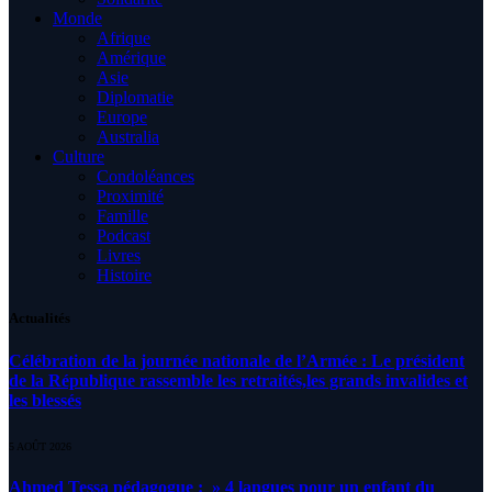
Monde
Afrique
Amérique
Asie
Diplomatie
Europe
Australia
Culture
Condoléances
Proximité
Famille
Podcast
Livres
Histoire
Actualités
Célébration de la journée nationale de l’Armée : Le président
de la République rassemble les retraités,les grands invalides et
les blessés
5 AOÛT 2026
Ahmed Tessa pédagogue : » 4 langues pour un enfant du